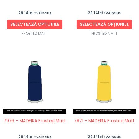
în
în
29.14
lei
29.14
lei
TVA inclus
TVA inclus
pagina
pag
produsului.
pro
SELECTEAZĂ OPȚIUNILE
SELECTEAZĂ OPȚIUNILE
FROSTED MATT
FROSTED MATT
Acest
Ace
produs
pro
are
are
mai
ma
multe
mul
variații.
vari
Opțiunile
Opț
pot
po
fi
fi
7976 – MADEIRA Frosted Matt
7971 – MADEIRA Frosted Matt
alese
ale
în
în
29.14
lei
29.14
lei
TVA inclus
TVA inclus