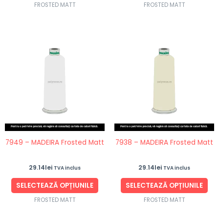
FROSTED MATT
FROSTED MATT
Acest
Ace
produs
pro
are
are
mai
ma
multe
mul
variații.
vari
Opțiunile
Opț
pot
po
fi
fi
7949 – MADEIRA Frosted Matt
7938 – MADEIRA Frosted Matt
alese
ale
în
în
29.14
lei
29.14
lei
TVA inclus
TVA inclus
pagina
pag
produsului.
pro
SELECTEAZĂ OPȚIUNILE
SELECTEAZĂ OPȚIUNILE
FROSTED MATT
FROSTED MATT