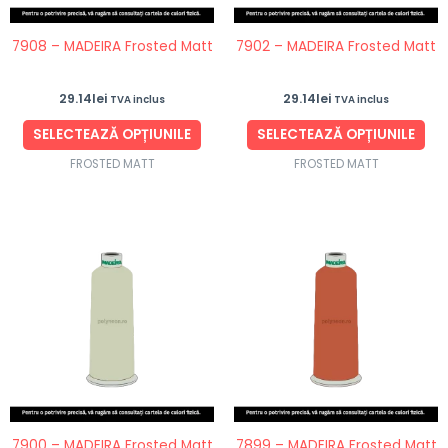
pot
po
fi
fi
7908 – MADEIRA Frosted Matt
7902 – MADEIRA Frosted Matt
alese
ale
în
în
29.14
lei
29.14
lei
TVA inclus
TVA inclus
pagina
pag
produsului.
pro
SELECTEAZĂ OPȚIUNILE
SELECTEAZĂ OPȚIUNILE
FROSTED MATT
FROSTED MATT
Acest
Ace
produs
pro
are
are
mai
ma
multe
mul
variații.
vari
Opțiunile
Opț
pot
po
fi
fi
7900 – MADEIRA Frosted Matt
7899 – MADEIRA Frosted Matt