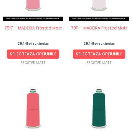
variații.
vari
Opțiunile
Opț
pot
po
fi
fi
7917 – MADEIRA Frosted Matt
7911 – MADEIRA Frosted Matt
alese
ale
în
în
29.14
lei
29.14
lei
TVA inclus
TVA inclus
pagina
pag
produsului.
pro
SELECTEAZĂ OPȚIUNILE
SELECTEAZĂ OPȚIUNILE
FROSTED MATT
FROSTED MATT
Acest
Ace
produs
pro
are
are
mai
ma
multe
mul
variații.
vari
Opțiunile
Opț