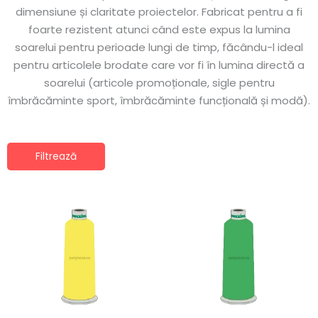
dimensiune și claritate proiectelor. Fabricat pentru a fi
foarte rezistent atunci când este expus la lumina
soarelui pentru perioade lungi de timp, făcându-l ideal
pentru articolele brodate care vor fi în lumina directă a
soarelui (articole promoționale, sigle pentru
îmbrăcăminte sport, îmbrăcăminte funcțională și modă).
Filtrează
Acest
Ace
produs
pro
are
are
mai
ma
multe
mul
variații.
vari
Opțiunile
Opț
pot
po