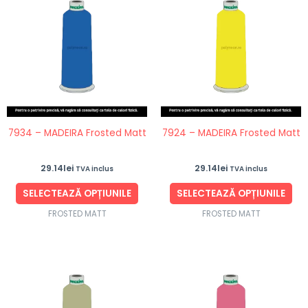
produs
pro
are
are
mai
ma
multe
mul
variații.
vari
Opțiunile
Opț
pot
po
fi
fi
7934 – MADEIRA Frosted Matt
7924 – MADEIRA Frosted Matt
alese
ale
în
în
29.14
lei
29.14
lei
TVA inclus
TVA inclus
pagina
pag
produsului.
pro
SELECTEAZĂ OPȚIUNILE
SELECTEAZĂ OPȚIUNILE
FROSTED MATT
FROSTED MATT
Acest
Ace
produs
pro
are
are