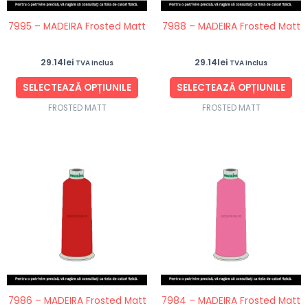
fi
fi
7995 – MADEIRA Frosted Matt
7988 – MADEIRA Frosted Matt
alese
ale
în
în
29.14
lei
29.14
lei
TVA inclus
TVA inclus
pagina
pag
produsului.
pro
SELECTEAZĂ OPȚIUNILE
SELECTEAZĂ OPȚIUNILE
FROSTED MATT
FROSTED MATT
Acest
Ace
produs
pro
are
are
mai
ma
multe
mul
variații.
vari
Opțiunile
Opț
pot
po
fi
fi
7986 – MADEIRA Frosted Matt
7984 – MADEIRA Frosted Matt
alese
ale