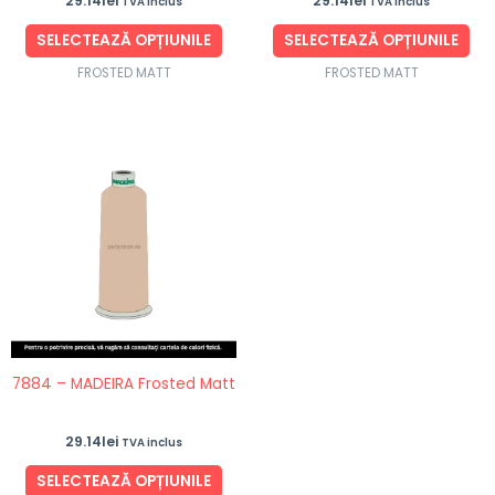
29.14
lei
29.14
lei
TVA inclus
TVA inclus
pagina
pag
produsului.
pro
SELECTEAZĂ OPȚIUNILE
SELECTEAZĂ OPȚIUNILE
FROSTED MATT
FROSTED MATT
Acest
produs
are
mai
multe
variații.
Opțiunile
pot
fi
7884 – MADEIRA Frosted Matt
alese
în
29.14
lei
TVA inclus
pagina
produsului.
SELECTEAZĂ OPȚIUNILE