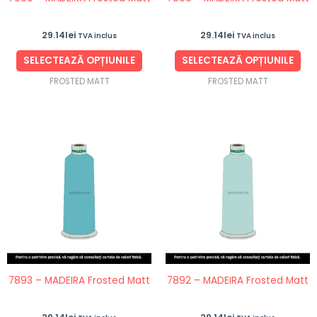
alese
ale
în
în
29.14
lei
29.14
lei
TVA inclus
TVA inclus
pagina
pag
produsului.
pro
SELECTEAZĂ OPȚIUNILE
SELECTEAZĂ OPȚIUNILE
FROSTED MATT
FROSTED MATT
Acest
Ace
produs
pro
are
are
mai
ma
multe
mul
variații.
vari
Opțiunile
Opț
pot
po
fi
fi
7893 – MADEIRA Frosted Matt
7892 – MADEIRA Frosted Matt
alese
ale
în
în