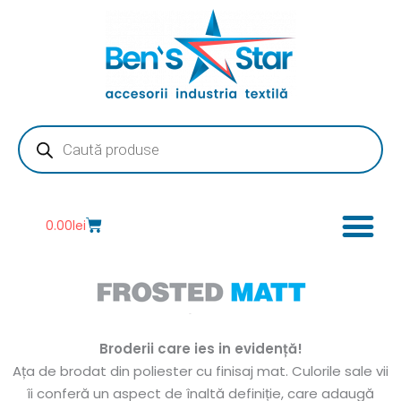
Skip
to
content
Products
search
Cart
0.00
lei
Broderii care ies in evidență!
Ața de brodat din poliester cu finisaj mat. Culorile sale vii
îi conferă un aspect de înaltă definiție, care adaugă