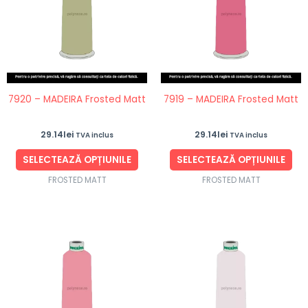
mai
ma
multe
mul
variații.
vari
Opțiunile
Opț
pot
po
fi
fi
7920 – MADEIRA Frosted Matt
7919 – MADEIRA Frosted Matt
alese
ale
în
în
29.14
lei
29.14
lei
TVA inclus
TVA inclus
pagina
pag
produsului.
pro
SELECTEAZĂ OPȚIUNILE
SELECTEAZĂ OPȚIUNILE
FROSTED MATT
FROSTED MATT
Acest
Ace
produs
pro
are
are
mai
ma
multe
mul