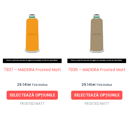
Acest
Ace
produs
pro
are
are
mai
ma
multe
mul
variații.
vari
Opțiunile
Opț
pot
po
fi
fi
7937 – MADEIRA Frosted Matt
7936 – MADEIRA Frosted Matt
alese
ale
în
în
29.14
lei
29.14
lei
TVA inclus
TVA inclus
pagina
pag
produsului.
pro
SELECTEAZĂ OPȚIUNILE
SELECTEAZĂ OPȚIUNILE
FROSTED MATT
FROSTED MATT
Acest
Ace