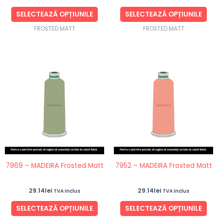
pagina
pag
produsului.
pro
SELECTEAZĂ OPȚIUNILE
SELECTEAZĂ OPȚIUNILE
FROSTED MATT
FROSTED MATT
Acest
Ace
produs
pro
are
are
mai
ma
multe
mul
variații.
vari
Opțiunile
Opț
pot
po
fi
fi
7969 – MADEIRA Frosted Matt
7952 – MADEIRA Frosted Matt
alese
ale
în
în
29.14
lei
29.14
lei
TVA inclus
TVA inclus
pagina
pag
produsului.
pro
SELECTEAZĂ OPȚIUNILE
SELECTEAZĂ OPȚIUNILE