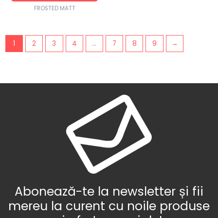
FROSTED MATT
1
2
3
4
…
7
8
9
→
Abonează-te la newsletter și fii
mereu la curent cu noile produse