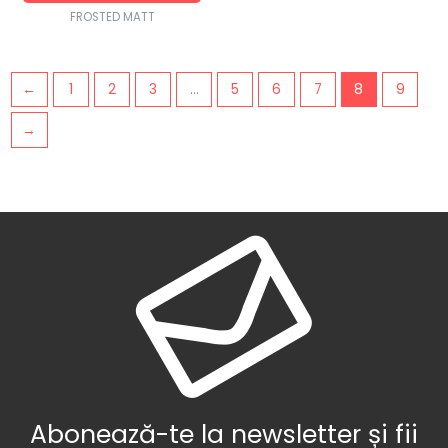
FROSTED MATT
←
1
2
3
…
5
6
7
8
9
→
Abonează-te la newsletter și fii