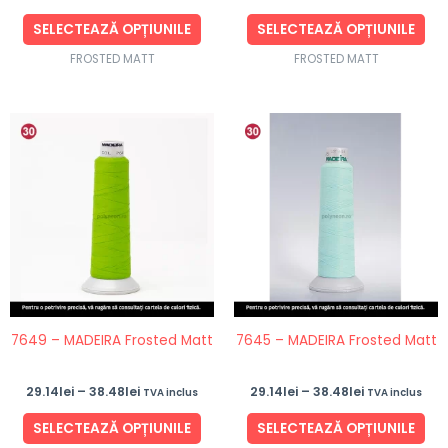
pagina
pag
produsului.
pro
SELECTEAZĂ OPȚIUNILE
SELECTEAZĂ OPȚIUNILE
FROSTED MATT
FROSTED MATT
Interval
Interval
Acest
Ace
de
de
produs
pro
prețuri:
prețuri:
29.14lei
29.14lei
are
are
până
până
mai
ma
la
la
38.48lei
38.48lei
multe
mul
variații.
vari
Opțiunile
Opț
pot
po
fi
fi
7649 – MADEIRA Frosted Matt
7645 – MADEIRA Frosted Matt
alese
ale
în
în
29.14
lei
–
38.48
lei
29.14
lei
–
38.48
lei
TVA inclus
TVA inclus
pagina
pag
produsului.
pro
SELECTEAZĂ OPȚIUNILE
SELECTEAZĂ OPȚIUNILE