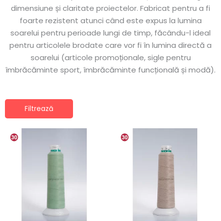
dimensiune și claritate proiectelor. Fabricat pentru a fi
foarte rezistent atunci când este expus la lumina
soarelui pentru perioade lungi de timp, făcându-l ideal
pentru articolele brodate care vor fi în lumina directă a
soarelui (articole promoționale, sigle pentru
îmbrăcăminte sport, îmbrăcăminte funcțională și modă).
Filtrează
Interval
Interval
Acest
Ace
de
de
produs
pro
prețuri:
prețuri:
29.14lei
29.14lei
are
are
până
până
mai
ma
la
la
38.48lei
38.48lei
multe
mul
variații.
vari
Opțiunile
Opț
pot
po