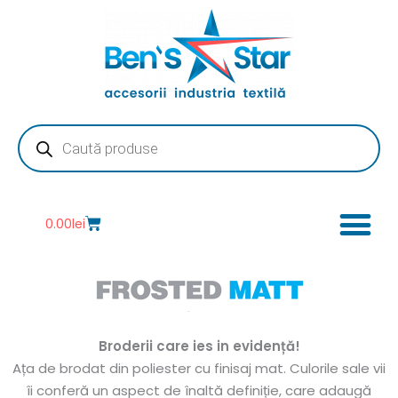
Skip
to
content
Products
search
Cart
0.00
lei
Broderii care ies in evidență!
Ața de brodat din poliester cu finisaj mat. Culorile sale vii
îi conferă un aspect de înaltă definiție, care adaugă