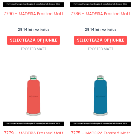
pot
po
fi
fi
7790 – MADEIRA Frosted Matt
7786 – MADEIRA Frosted Matt
alese
ale
în
în
29.14
lei
29.14
lei
TVA inclus
TVA inclus
pagina
pag
produsului.
pro
SELECTEAZĂ OPȚIUNILE
SELECTEAZĂ OPȚIUNILE
FROSTED MATT
FROSTED MATT
Acest
Ace
produs
pro
are
are
mai
ma
multe
mul
variații.
vari
Opțiunile
Opț
pot
po
fi
fi
7779 – MADEIRA Frosted Matt
7775 – MADEIRA Frosted Matt