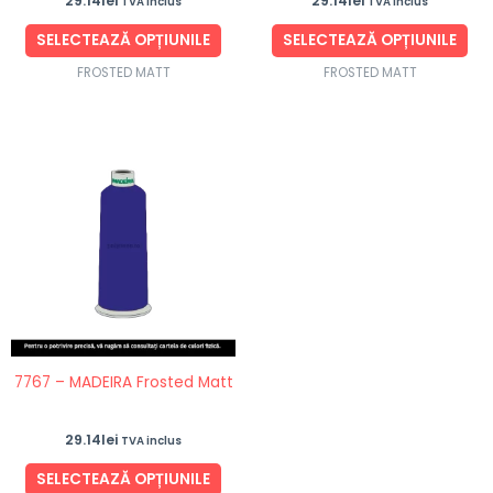
29.14
lei
29.14
lei
TVA inclus
TVA inclus
pagina
pag
produsului.
pro
SELECTEAZĂ OPȚIUNILE
SELECTEAZĂ OPȚIUNILE
FROSTED MATT
FROSTED MATT
Acest
produs
are
mai
multe
variații.
Opțiunile
pot
fi
7767 – MADEIRA Frosted Matt
alese
în
29.14
lei
TVA inclus
pagina
produsului.
SELECTEAZĂ OPȚIUNILE