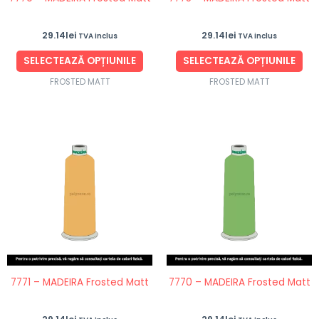
alese
ale
în
în
29.14
lei
29.14
lei
TVA inclus
TVA inclus
pagina
pag
produsului.
pro
SELECTEAZĂ OPȚIUNILE
SELECTEAZĂ OPȚIUNILE
FROSTED MATT
FROSTED MATT
Acest
Ace
produs
pro
are
are
mai
ma
multe
mul
variații.
vari
Opțiunile
Opț
pot
po
fi
fi
7771 – MADEIRA Frosted Matt
7770 – MADEIRA Frosted Matt
alese
ale
în
în