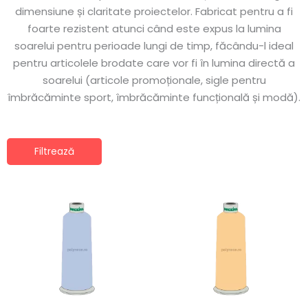
dimensiune și claritate proiectelor. Fabricat pentru a fi
foarte rezistent atunci când este expus la lumina
soarelui pentru perioade lungi de timp, făcându-l ideal
pentru articolele brodate care vor fi în lumina directă a
soarelui (articole promoționale, sigle pentru
îmbrăcăminte sport, îmbrăcăminte funcțională și modă).
Filtrează
Acest
Ace
produs
pro
are
are
mai
ma
multe
mul
variații.
vari
Opțiunile
Opț
pot
po