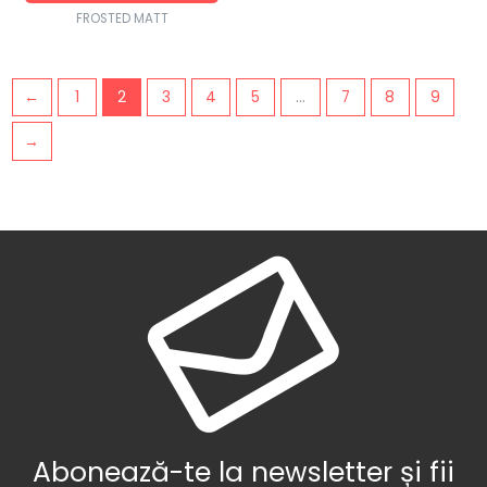
FROSTED MATT
←
1
2
3
4
5
…
7
8
9
→
Abonează-te la newsletter și fii