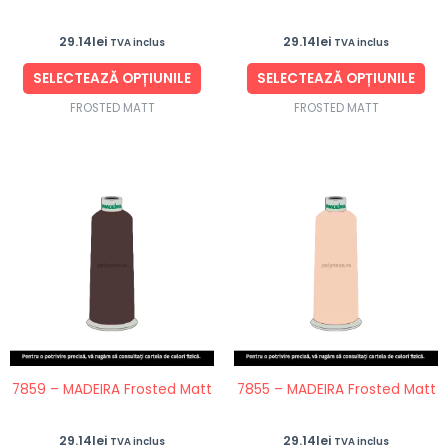
în
în
29.14
lei
29.14
lei
TVA inclus
TVA inclus
pagina
pag
produsului.
pro
SELECTEAZĂ OPȚIUNILE
SELECTEAZĂ OPȚIUNILE
FROSTED MATT
FROSTED MATT
Acest
Ace
produs
pro
are
are
mai
ma
multe
mul
variații.
vari
Opțiunile
Opț
pot
po
fi
fi
7859 – MADEIRA Frosted Matt
7855 – MADEIRA Frosted Matt
alese
ale
în
în
29.14
lei
29.14
lei
TVA inclus
TVA inclus