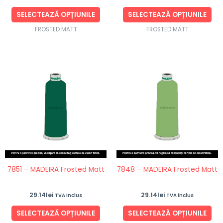
pagina
pag
produsului.
pro
SELECTEAZĂ OPȚIUNILE
SELECTEAZĂ OPȚIUNILE
FROSTED MATT
FROSTED MATT
Acest
Ace
produs
pro
are
are
mai
ma
multe
mul
variații.
vari
Opțiunile
Opț
pot
po
fi
fi
7851 – MADEIRA Frosted Matt
7848 – MADEIRA Frosted Matt
alese
ale
în
în
29.14
lei
29.14
lei
TVA inclus
TVA inclus
pagina
pag
produsului.
pro
SELECTEAZĂ OPȚIUNILE
SELECTEAZĂ OPȚIUNILE