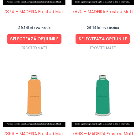
fi
fi
7874 – MADEIRA Frosted Matt
7870 – MADEIRA Frosted Matt
alese
ale
în
în
29.14
lei
29.14
lei
TVA inclus
TVA inclus
pagina
pag
produsului.
pro
SELECTEAZĂ OPȚIUNILE
SELECTEAZĂ OPȚIUNILE
FROSTED MATT
FROSTED MATT
Acest
Ace
produs
pro
are
are
mai
ma
multe
mul
variații.
vari
Opțiunile
Opț
pot
po
fi
fi
7869 – MADEIRA Frosted Matt
7868 – MADEIRA Frosted Matt
alese
ale