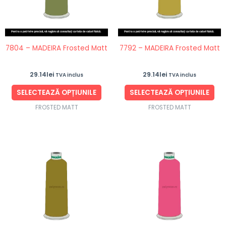
variații.
vari
Opțiunile
Opț
pot
po
fi
fi
7804 – MADEIRA Frosted Matt
7792 – MADEIRA Frosted Matt
alese
ale
în
în
29.14
lei
29.14
lei
TVA inclus
TVA inclus
pagina
pag
produsului.
pro
SELECTEAZĂ OPȚIUNILE
SELECTEAZĂ OPȚIUNILE
FROSTED MATT
FROSTED MATT
Acest
Ace
produs
pro
are
are
mai
ma
multe
mul
variații.
vari
Opțiunile
Opț