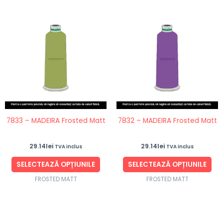
Acest
Ace
produs
pro
are
are
mai
ma
multe
mul
variații.
vari
Opțiunile
Opț
pot
po
fi
fi
7833 – MADEIRA Frosted Matt
7832 – MADEIRA Frosted Matt
alese
ale
în
în
29.14
lei
29.14
lei
TVA inclus
TVA inclus
pagina
pag
produsului.
pro
SELECTEAZĂ OPȚIUNILE
SELECTEAZĂ OPȚIUNILE
FROSTED MATT
FROSTED MATT
Acest
Ace