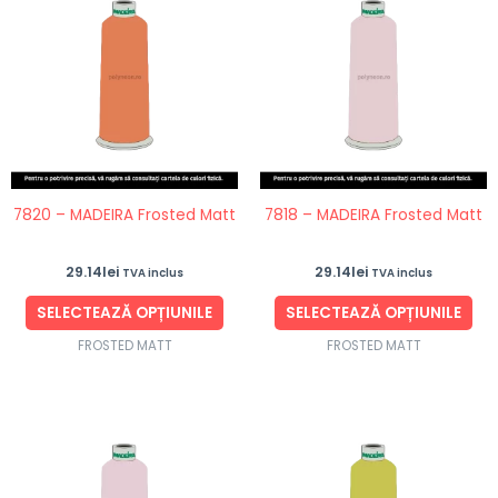
produs
pro
are
are
mai
ma
multe
mul
variații.
vari
Opțiunile
Opț
pot
po
fi
fi
7820 – MADEIRA Frosted Matt
7818 – MADEIRA Frosted Matt
alese
ale
în
în
29.14
lei
29.14
lei
TVA inclus
TVA inclus
pagina
pag
produsului.
pro
SELECTEAZĂ OPȚIUNILE
SELECTEAZĂ OPȚIUNILE
FROSTED MATT
FROSTED MATT
Acest
Ace
produs
pro
are
are