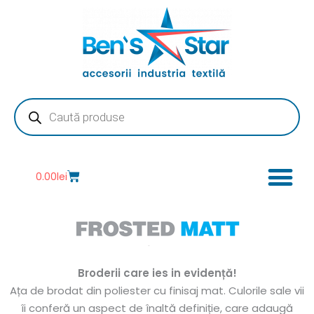
Skip
to
content
Products
search
Cart
0.00
lei
Broderii care ies in evidență!
Ața de brodat din poliester cu finisaj mat. Culorile sale vii
îi conferă un aspect de înaltă definiție, care adaugă