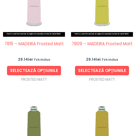
mai
ma
multe
mul
variații.
vari
Opțiunile
Opț
pot
po
fi
fi
7815 – MADEIRA Frosted Matt
7809 – MADEIRA Frosted Matt
alese
ale
în
în
29.14
lei
29.14
lei
TVA inclus
TVA inclus
pagina
pag
produsului.
pro
SELECTEAZĂ OPȚIUNILE
SELECTEAZĂ OPȚIUNILE
FROSTED MATT
FROSTED MATT
Acest
Ace
produs
pro
are
are
mai
ma
multe
mul