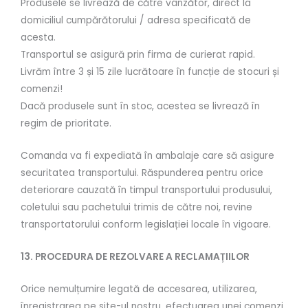
Produsele se livrează de către vânzător, direct la
domiciliul cumpărătorului / adresa specificată de
acesta.
Transportul se asigură prin firma de curierat rapid.
Livrăm între 3 și 15 zile lucrătoare în funcție de stocuri și
comenzi!
Dacă produsele sunt în stoc, acestea se livrează în
regim de prioritate.
Comanda va fi expediată în ambalaje care să asigure
securitatea transportului. Răspunderea pentru orice
deteriorare cauzată în timpul transportului produsului,
coletului sau pachetului trimis de către noi, revine
transportatorului conform legislației locale în vigoare.
13. PROCEDURA DE REZOLVARE A RECLAMAȚIILOR
Orice nemulțumire legată de accesarea, utilizarea,
înregistrarea pe site-ul nostru, efectuarea unei comenzi,