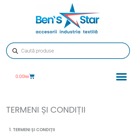
Skip
to
content
Products
search
Cart
0.00
lei
TERMENI ȘI CONDIȚII
1. TERMENI ȘI CONDIȚII