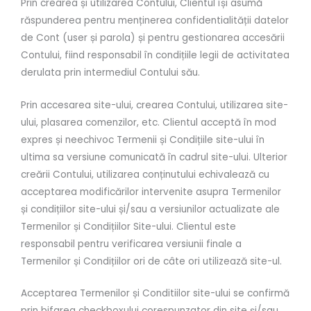
Prin crearea și utilizarea Contului, Clientul își asumă
răspunderea pentru menținerea confidentialității datelor
de Cont (user și parola) și pentru gestionarea accesării
Contului, fiind responsabil în condițiile legii de activitatea
derulata prin intermediul Contului său.
Prin accesarea site-ului, crearea Contului, utilizarea site-
ului, plasarea comenzilor, etc. Clientul acceptă în mod
expres și neechivoc Termenii și Condițiile site-ului în
ultima sa versiune comunicată în cadrul site-ului. Ulterior
creării Contului, utilizarea conținutului echivalează cu
acceptarea modificărilor intervenite asupra Termenilor
și condițiilor site-ului și/sau a versiunilor actualizate ale
Termenilor și Condițiilor Site-ului. Clientul este
responsabil pentru verificarea versiunii finale a
Termenilor și Condițiilor ori de câte ori utilizează site-ul.
Acceptarea Termenilor și Conditiilor site-ului se confirmă
prin bifarea checkboxului corespunzator din site și/sau