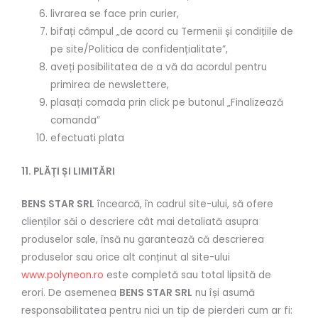
livrarea se face prin curier,
bifați câmpul „de acord cu Termenii și condițiile de
pe site/Politica de confidențialitate”,
aveți posibilitatea de a vă da acordul pentru
primirea de newslettere,
plasați comada prin click pe butonul „Finalizează
comanda”
efectuati plata
11. PLĂȚI ȘI LIMITĂRI
BENS STAR SRL
încearcă, în cadrul site-ului, să ofere
clienților săi o descriere cât mai detaliată asupra
produselor sale, însă nu garantează că descrierea
produselor sau orice alt conținut al site-ului
www.polyneon.ro
este completă sau total lipsită de
erori. De asemenea
BENS STAR SRL
nu își asumă
responsabilitatea pentru nici un tip de pierderi cum ar fi: