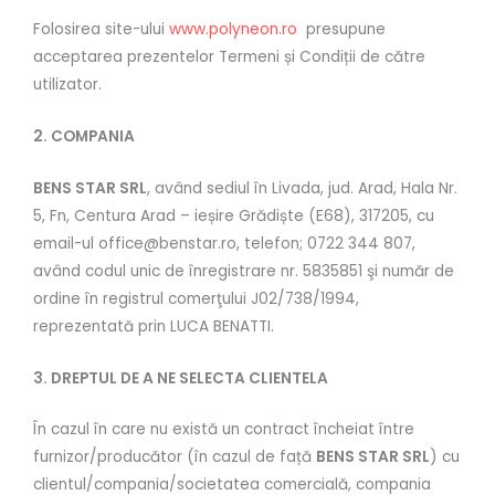
Folosirea site-ului
www.polyneon.ro
presupune
acceptarea prezentelor Termeni și Condiții de către
utilizator.
2. COMPANIA
BENS STAR SRL
, având sediul în Livada, jud. Arad, Hala Nr.
5, Fn, Centura Arad – ieșire Grădiște (E68), 317205, cu
email-ul office@benstar.ro, telefon; 0722 344 807,
având codul unic de înregistrare nr. 5835851 şi număr de
ordine în registrul comerţului J02/738/1994,
reprezentată prin LUCA BENATTI.
3. DREPTUL DE A NE SELECTA CLIENTELA
În cazul în care nu există un contract încheiat între
furnizor/producător (în cazul de față
BENS STAR SRL
) cu
clientul/compania/societatea comercială, compania