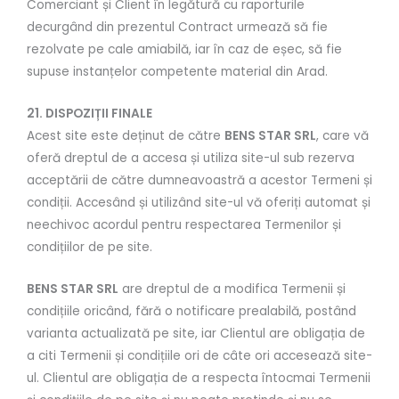
Comerciant și Client în legătură cu raporturile
decurgând din prezentul Contract urmează să fie
rezolvate pe cale amiabilă, iar în caz de eșec, să fie
supuse instanțelor competente material din Arad.
21. DISPOZIȚII FINALE
Acest site este deținut de către
BENS STAR SRL
, care vă
oferă dreptul de a accesa și utiliza site-ul sub rezerva
acceptării de către dumneavoastră a acestor Termeni și
condiții. Accesând și utilizând site-ul vă oferiți automat și
neechivoc acordul pentru respectarea Termenilor și
condițiilor de pe site.
BENS STAR SRL
are dreptul de a modifica Termenii și
condițiile oricând, fără o notificare prealabilă, postând
varianta actualizată pe site, iar Clientul are obligația de
a citi Termenii și condițiile ori de câte ori accesează site-
ul. Clientul are obligația de a respecta întocmai Termenii