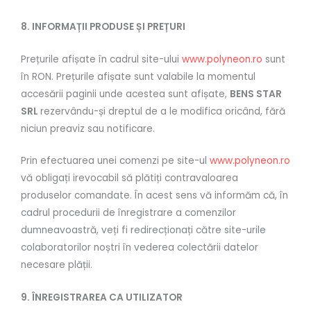
8. INFORMAȚII PRODUSE ȘI PREȚURI
Prețurile afișate în cadrul site-ului
www.polyneon.ro
sunt
în RON. Prețurile afișate sunt valabile la momentul
accesării paginii unde acestea sunt afișate,
BENS STAR
SRL
rezervându-și dreptul de a le modifica oricând, fără
niciun preaviz sau notificare.
Prin efectuarea unei comenzi pe site-ul
www.polyneon.ro
vă obligați irevocabil să plătiți contravaloarea
produselor comandate. În acest sens vă informăm că, în
cadrul procedurii de înregistrare a comenzilor
dumneavoastră, veți fi redirecționați către site-urile
colaboratorilor noștri în vederea colectării datelor
necesare plății.
9. ÎNREGISTRAREA CA UTILIZATOR