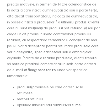
preciza motivele, in termen de 14 zile calendaristice de
la data la care intrați dumneavoastră sau o parte terță,
alta decât transportatorul, indicată de dumneavoastra,
in posesia fizica a produselor / a ultimului produs. Clienții
care nu sunt mulțumiți de produs îl pot returna și/sau pot
alege un alt produs în limita contravalorii produsului
returnat, cu respectarea termenilor și condițiilor de mai
jos. Nu vor fi acceptate pentru returnare produsele care
vor fi desigilate, lipsa etichetelor sau a ambalajelor
originale. Înainte de a returna produsele, clienții trebuie
să notifice prealabil comerciantul în scris către adresa
de e-mail
office@benstar.ro
, unde vor specifica
următoarele:
produsul/produsele pe care doresc să le
returneze
motivul returului
opțiunea înlocuirii sau rambursării sumei