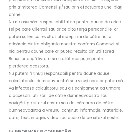
prin trimiterea Comenzii și/sau prin efectuarea unei plăți
online.
Nu ne asumăm responsabilitatea pentru daune de orice
fel pe care Clientul sau orice altă terță persoană le-ar
putea suferi ca rezultat al îndeplinirii de către noi a
oricăreia dintre obligațiile noastre conform Comenzii și
nici pentru daune care ar putea rezulta din utilizarea
Bunurilor după livrare și cu atât mai puțin pentru
pierderea acestora.
Nu putem fi ținuți responsabili pentru daune aduse
calculatorului dumneavoastră sau viruși care ar putea să
vă infecteze calculatorul sau alt echipament ca urmare
a accesării, utilizării de către dumneavoastră sau
navigării pe site-ul nostru sau descărcarea de către
dumneavoastră a vreunui conținut, informație, materiale,
date, text, imagini, video sau audio de pe site-ul nostru.
16. INFORMARE ȘI COMUNICĂRI