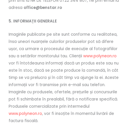
prin sms la NR DE TELEFON 0722 344 807, fie prin email la
adresa
office@benstar.ro
5. INFORMAȚII GENERALE
Imaginile publicate pe site sunt conforme cu realitatea,
însa uneori nuanțele culorilor produselor pot să difere
ușor, ca urmare a procesului de execuție al fotografiilor
sau a setărilor monitorului tau. Clienții
www.polyneon.ro
vor fi întotdeauna informați dacă un produs este sau nu
este în stoc, dacă se poate produce la comandă, în cât
timp se va prelucra și în cât timp va ajunge la ei. Aceste
informații vor fi transmise prin e-mail sau telefon.
Imaginile cu produsele, ofertele, prețurile și concursurile
pot fi schimbate în prealabil, fără o notificare specifică.
Produsele comercializate prin intermediul
www.polyneon.ro
, vor fi insoțite în momentul livrării de
factura fiscală.