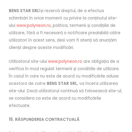
BENS STAR SRL
își rezervă dreptul, de a efectua
schimbări în orice moment cu privire la conținutul site-
ului
www.polyneon.ro
, politica, termenii și condițiile de
utilizare, fără a fi necesară o notificare prealabilă către
utilizatori în acest sens, desi vom fi atenți să anunțăm
clienții despre aceste modificări.
Utilizatorul site-ului
www.polyneon.ro
are obligația de a
verifica în mod regulat termenii și conditiile de utilizare.
În cazul în care nu este de acord cu modificările aduse
acestora de catre
BENS STAR SRL
, va înceta utilizarea
site-ului. Dacă utilizatorul continuă să folosească site-ul,
se considera ca este de acord cu modificările
efectuate.
15. RĂSPUNDEREA CONTRACTUALĂ