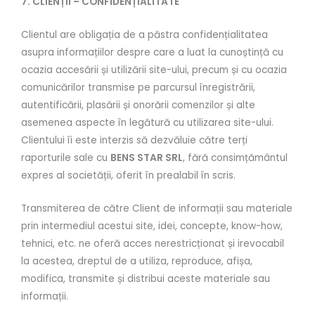
7. CLIENȚII – CONFIDENȚIALITATE
Clientul are obligația de a păstra confidențialitatea
asupra informațiilor despre care a luat la cunoștință cu
ocazia accesării și utilizării site-ului, precum și cu ocazia
comunicărilor transmise pe parcursul înregistrării,
autentificării, plasării și onorării comenzilor și alte
asemenea aspecte în legătură cu utilizarea site-ului.
Clientului îi este interzis să dezvăluie către terți
raporturile sale cu
BENS STAR SRL
, fără consimțământul
expres al societății, oferit în prealabil în scris.
Transmiterea de către Client de informații sau materiale
prin intermediul acestui site, idei, concepte, know-how,
tehnici, etc. ne oferă acces nerestricționat și irevocabil
la acestea, dreptul de a utiliza, reproduce, afișa,
modifica, transmite și distribui aceste materiale sau
informații.