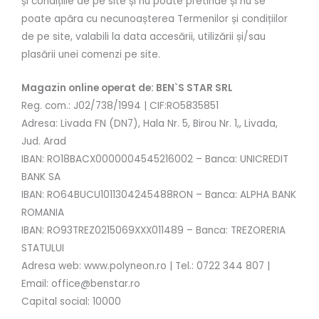
și condițiile de pe site și nu poate pretinde și nu se
poate apăra cu necunoașterea Termenilor și condițiilor
de pe site, valabili la data accesării, utilizării și/sau
plasării unei comenzi pe site.
Magazin online operat de: BEN`S STAR SRL
Reg. com.: J02/738/1994 | CIF:RO5835851
Adresa: Livada FN (DN7), Hala Nr. 5, Birou Nr. 1,, Livada,
Jud. Arad
IBAN: RO18BACX0000004545216002 – Banca: UNICREDIT
BANK SA
IBAN: RO64BUCU1011304245488RON – Banca: ALPHA BANK
ROMANIA
IBAN: RO93TREZ0215069XXX011489 – Banca: TREZORERIA
STATULUI
Adresa web: www.polyneon.ro | Tel.: 0722 344 807 |
Email: office@benstar.ro
Capital social: 10000