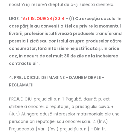
noastră își rezervă dreptul de a-și selecta clientela.
LEGE: “
Art 18, OUG 34/2014
– (1) Cu excepţia cazului în
care părţile au convenit altfel cu privire la momentul
livrării, profesionistul livrează produsele transferând
posesia fizică sau controlul asupra produselor către
consumator, fără întârziere nejustificată şi, în orice
caz, în decurs de cel mult 30 de zile de la încheierea
contractului”.
4. PREJUDICIUL DE IMAGINE – DAUNE MORALE –
RECLAMAȚII
PREJUDICÍU, prejudicii, s. n. 1. Pagubă, daună; p. ext.
știrbire a onoarei, a reputației, a prestigiului cuiva. ♦
(Jur.) Atingere adusă intereselor matrimoniale ale unei
persoane ori reputației sau onoarei sale. 2. (Înv.)
Prejudecată. [Var.: (înv.) prejudițíu s. n.] – Din fr.