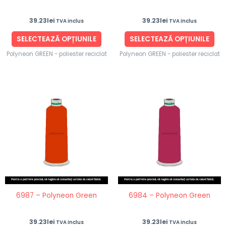
în
în
39.23
lei
39.23
lei
TVA inclus
TVA inclus
pagina
pag
produsului.
pro
SELECTEAZĂ OPȚIUNILE
SELECTEAZĂ OPȚIUNILE
Polyneon GREEN - poliester reciclat
Polyneon GREEN - poliester reciclat
Acest
Ace
produs
pro
are
are
mai
ma
multe
mul
variații.
vari
Opțiunile
Opț
pot
po
fi
fi
6987 – Polyneon Green
6984 – Polyneon Green
alese
ale
în
în
39.23
lei
39.23
lei
TVA inclus
TVA inclus
pagina
pag