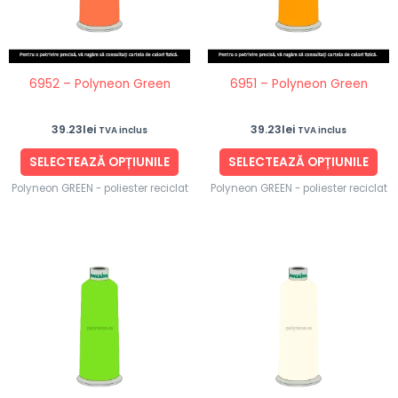
variații.
vari
Opțiunile
Opț
pot
po
fi
fi
6952 – Polyneon Green
6951 – Polyneon Green
alese
ale
în
în
39.23
lei
39.23
lei
TVA inclus
TVA inclus
pagina
pag
produsului.
pro
SELECTEAZĂ OPȚIUNILE
SELECTEAZĂ OPȚIUNILE
Polyneon GREEN - poliester reciclat
Polyneon GREEN - poliester reciclat
Acest
Ace
produs
pro
are
are
mai
ma
multe
mul
variații.
vari
Opțiunile
Opț