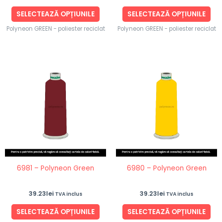
produsului.
pro
SELECTEAZĂ OPȚIUNILE
SELECTEAZĂ OPȚIUNILE
Polyneon GREEN - poliester reciclat
Polyneon GREEN - poliester reciclat
Acest
Ace
produs
pro
are
are
mai
ma
multe
mul
variații.
vari
Opțiunile
Opț
pot
po
fi
fi
6981 – Polyneon Green
6980 – Polyneon Green
alese
ale
în
în
39.23
lei
39.23
lei
TVA inclus
TVA inclus
pagina
pag
produsului.
pro
SELECTEAZĂ OPȚIUNILE
SELECTEAZĂ OPȚIUNILE