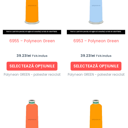
mai
ma
multe
mul
variații.
vari
Opțiunile
Opț
pot
po
fi
fi
6955 – Polyneon Green
6953 – Polyneon Green
alese
ale
în
în
39.23
lei
39.23
lei
TVA inclus
TVA inclus
pagina
pag
produsului.
pro
SELECTEAZĂ OPȚIUNILE
SELECTEAZĂ OPȚIUNILE
Polyneon GREEN - poliester reciclat
Polyneon GREEN - poliester reciclat
Acest
Ace
produs
pro
are
are
mai
ma
multe
mul