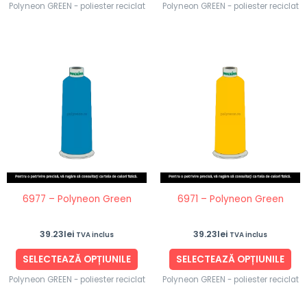
Polyneon GREEN - poliester reciclat
Polyneon GREEN - poliester reciclat
Acest
Ace
produs
pro
are
are
mai
ma
multe
mul
variații.
vari
Opțiunile
Opț
pot
po
fi
fi
6977 – Polyneon Green
6971 – Polyneon Green
alese
ale
în
în
39.23
lei
39.23
lei
TVA inclus
TVA inclus
pagina
pag
produsului.
pro
SELECTEAZĂ OPȚIUNILE
SELECTEAZĂ OPȚIUNILE
Polyneon GREEN - poliester reciclat
Polyneon GREEN - poliester reciclat