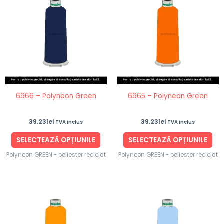
produs
pro
are
are
mai
ma
multe
mul
variații.
vari
Opțiunile
Opț
pot
po
fi
fi
6966 – Polyneon Green
6965 – Polyneon Green
alese
ale
în
în
39.23
lei
39.23
lei
TVA inclus
TVA inclus
pagina
pag
produsului.
pro
SELECTEAZĂ OPȚIUNILE
SELECTEAZĂ OPȚIUNILE
Polyneon GREEN - poliester reciclat
Polyneon GREEN - poliester reciclat
Acest
Ace
produs
pro
are
are