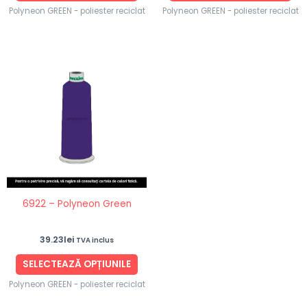
Polyneon GREEN - poliester reciclat
Polyneon GREEN - poliester reciclat
Acest
produs
are
mai
multe
variații.
Opțiunile
pot
fi
6922 – Polyneon Green
alese
în
39.23
lei
TVA inclus
pagina
produsului.
SELECTEAZĂ OPȚIUNILE
Polyneon GREEN - poliester reciclat