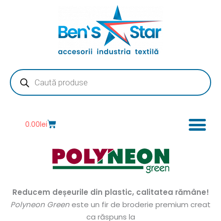
Skip
to
content
Products
search
Cart
0.00
lei
Reducem deșeurile din plastic, calitatea rămâne!
Polyneon Green
este un fir de broderie premium creat
ca răspuns la