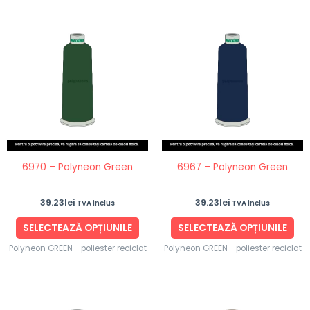
Acest
Ace
produs
pro
are
are
mai
ma
multe
mul
variații.
vari
Opțiunile
Opț
pot
po
fi
fi
6970 – Polyneon Green
6967 – Polyneon Green
alese
ale
în
în
39.23
lei
39.23
lei
TVA inclus
TVA inclus
pagina
pag
produsului.
pro
SELECTEAZĂ OPȚIUNILE
SELECTEAZĂ OPȚIUNILE
Polyneon GREEN - poliester reciclat
Polyneon GREEN - poliester reciclat
Acest
Ace