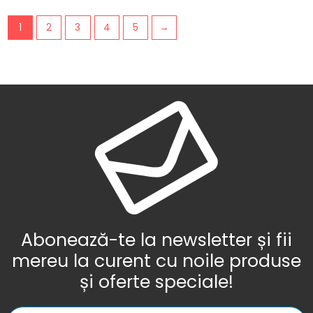
1
2
3
4
5
→
Abonează-te la newsletter și fii
mereu la curent cu noile produse
și oferte speciale!