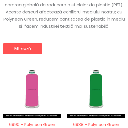
cererea globală de reducere a sticlelor de plastic (PET).
Aceste deșeuri afectează echilibrul mediului nostru; cu
Polyneon Green, reducem cantitatea de plastic în mediu
și facem industriei textilă mai sustenabilă.
Filtrează
Acest
Ace
produs
pro
are
are
mai
ma
multe
mul
variații.
vari
Opțiunile
Opț
pot
po
fi
fi
6990 – Polyneon Green
6988 – Polyneon Green
alese
ale