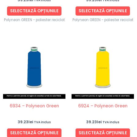
TVA inclus
TVA inclus
pagina
pag
produsului.
pro
SELECTEAZĂ OPȚIUNILE
SELECTEAZĂ OPȚIUNILE
Polyneon GREEN - poliester reciclat
Polyneon GREEN - poliester reciclat
Acest
Ace
produs
pro
are
are
mai
ma
multe
mul
variații.
vari
Opțiunile
Opț
pot
po
fi
fi
6934 – Polyneon Green
6924 – Polyneon Green
alese
ale
în
în
39.23
lei
39.23
lei
TVA inclus
TVA inclus
pagina
pag
produsului.
pro
SELECTEAZĂ OPȚIUNILE
SELECTEAZĂ OPȚIUNILE