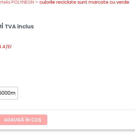
rtela POLYNEON
– culorile reciclate sunt marcate cu verde
ei
TVA inclus
 AȚEI
 5000m
ADAUGĂ ÎN COȘ