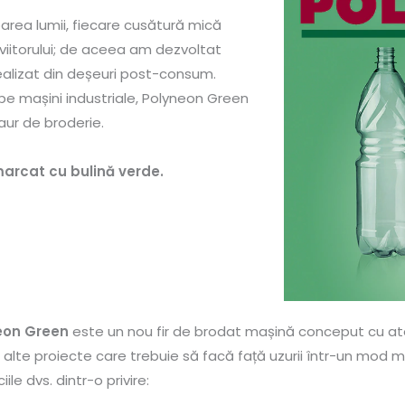
rea lumii, fiecare cusătură mică
viitorului; de aceea am dezvoltat
realizat din deșeuri post-consum.
ii pe mașini industriale, Polyneon Green
ur de broderie.
arcat cu bulină verde.
eon Green
este un nou fir de brodat mașină conceput cu a
i alte proiecte care trebuie să facă față uzurii într-un mod ma
iile dvs. dintr-o privire: