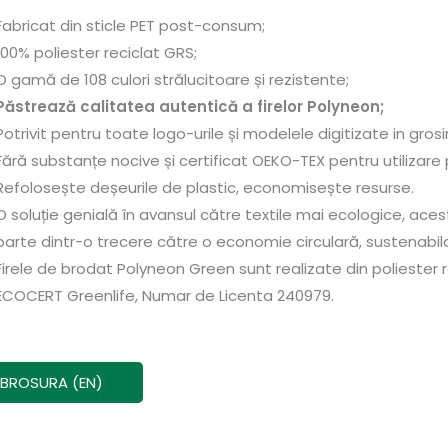
Fabricat din sticle PET post-consum;
100% poliester reciclat GRS;
O gamă de 108 culori strălucitoare și rezistente;
Păstrează calitatea autentică a firelor Polyneon;
Potrivit pentru toate logo-urile și modelele digitizate in gro
Fără substanțe nocive și certificat OEKO-TEX pentru utilizare 
Refolosește deșeurile de plastic, economisește resurse.
O soluție genială în avansul către textile mai ecologice, acest
parte dintr-o trecere către o economie circulară, sustenabil
Firele de brodat Polyneon Green sunt realizate din poliester r
ECOCERT Greenlife, Numar de Licenta 240979.
BROSURA (EN)