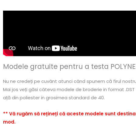
Modele gratuite pentru a testa POLYN
Nu ne credeți pe cuvânt atunci când spunem că firul nostru 
Mai jos veți găsi câteva modele de broderie in format .DST î
ață din poliester in grosimea standard de 40.
** Vă rugăm să rețineți că aceste modele sunt destinate
mod.