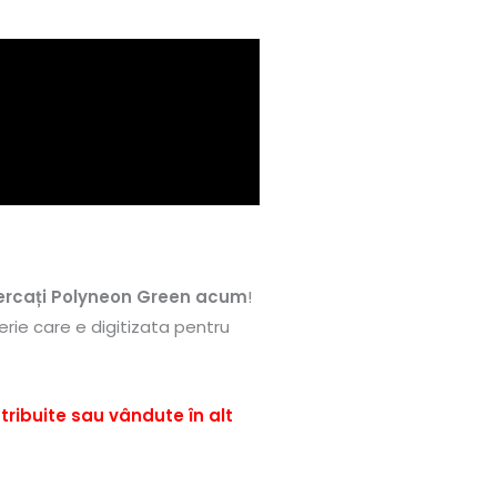
ercați Polyneon Green acum
!
erie care e digitizata pentru
tribuite sau vândute în alt