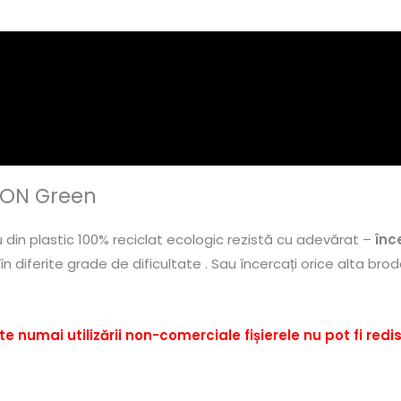
EON Green
din plastic 100% reciclat ecologic rezistă cu adevărat –
înc
n diferite grade de dificultate . Sau încercați orice alta brod
 numai utilizării non-comerciale fișierele nu pot fi redis