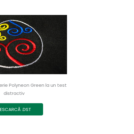
oderie Polyneon Green la un test
distractiv
ESCARCĂ .DST