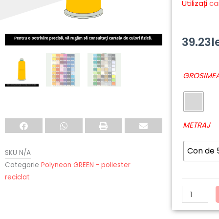
Utilizați
ca
39.23
l
Cantitate
GROSIMEA
6971
-
Polyneon
Green
METRAJ
Con de
SKU
N/A
Categorie
Polyneon GREEN - poliester
reciclat