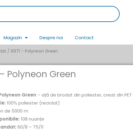
Magazin
Despre noi
Contact
clat
/ 6971 – Polyneon Green
 – Polyneon Green
Polyneon Green
– ață de brodat din poliester, creat din PET
ie:
100% poliester (reciclat)
n de 5000 m
ponibile:
108 nuanțe
mandat:
60/8 – 75/11