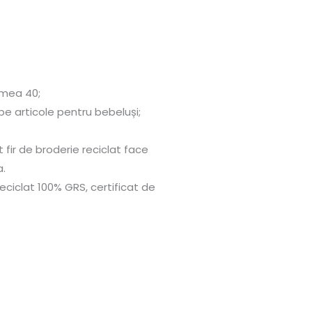
simea 40;
pe articole pentru bebeluși;
 fir de broderie reciclat face
a.
eciclat 100% GRS, certificat de