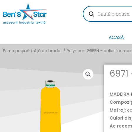
Skip
Products
search
to
content
ACASĂ
Prima pagină
/
Ață de brodat
/
Polyneon GREEN - poliester reci
6971
MADEIRA 
Compoziț
Metraj:
co
Culori dis
Ac reco