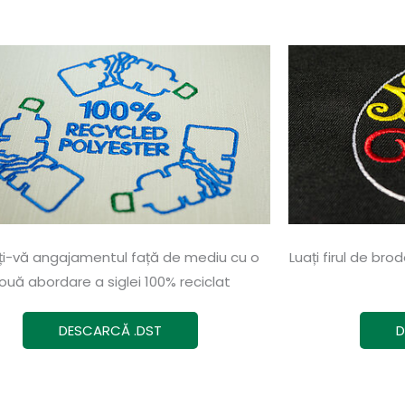
ți-vă angajamentul față de mediu cu o
Luați firul de br
ouă abordare a siglei 100% reciclat
DESCARCĂ .DST
D