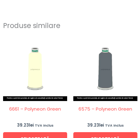
Produse similare
Acest
produs
are
mai
multe
variații.
Opțiunile
pot
fi
6661 – Polyneon Green
6575 – Polyneon Green
alese
în
39.23
lei
39.23
lei
TVA inclus
TVA inclus
pagina