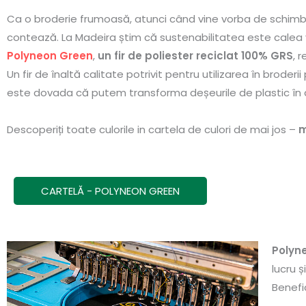
Ca o broderie frumoasă, atunci când vine vorba de schimba
contează. La Madeira știm că sustenabilitatea este calea 
Polyneon Green
,
un fir de poliester reciclat 100% GRS
, 
Un fir de înaltă calitate potrivit pentru utilizarea în broder
este dovada că putem transforma deșeurile de plastic în a
Descoperiți toate culorile in cartela de culori de mai jos –
m
CARTELĂ - POLYNEON GREEN
Polyn
lucru ș
Benefic