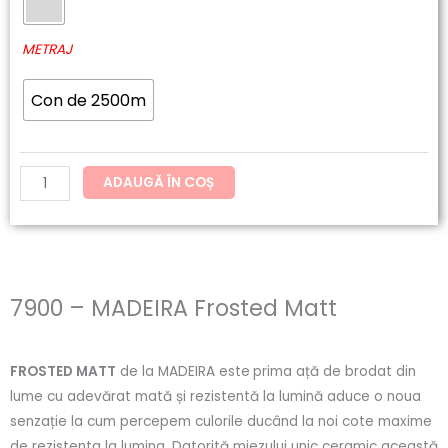
MADEIRA
Frosted
METRAJ
Matt
Con de 2500m
ADAUGĂ ÎN COȘ
7900 – MADEIRA Frosted Matt
FROSTED MATT
de la MADEIRA este
prima ață de brodat din
lume cu adevărat mată și rezistentă la lumină aduce o noua
senzație la cum percepem culorile ducând la noi cote maxime
de rezistenta la lumina. Datorită miezului unic ceramic această