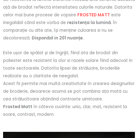
ață de brodat reflectă intensitatea culorile naturale. Datorita
celor mai bune procese de vopsire
FROSTED MATT
este
inegalabil când este vorba de
rezistența la lumină
. În
comparație cu alte ate, își menține culoarea si nu se
decolorează.
Disponibil in 201 nuanțe.
Este ușor de spălat și de îngrijit, fiind ata de brodat din
poliester este rezistent la clor si razele solare fiind adecvat in
toate sectoarele. Datorita lipsei de strălucire, broderiile
realizate au o claritate de neegalat.
Acest fir
permite mai multă creativitate în crearea designurilor
de broderie, deoarece acuma se pot combina ața mată cu
cea strălucitoare obținând contraste uimitoare.
Frosted Matt
în câteva cuvinte: unic, clar, mat, rezistent la
soare, contrast, modern.