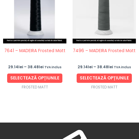
până
până
mai
ma
la
la
38.48lei
38.48lei
multe
mul
variații.
vari
Opțiunile
Opț
pot
po
fi
fi
7641 – MADEIRA Frosted Matt
7496 – MADEIRA Frosted Matt
alese
ale
în
în
29.14
lei
–
38.48
lei
29.14
lei
–
38.48
lei
TVA inclus
TVA inclus
pagina
pag
produsului.
pro
SELECTEAZĂ OPȚIUNILE
SELECTEAZĂ OPȚIUNILE
FROSTED MATT
FROSTED MATT