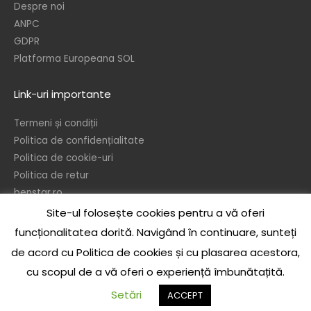
Despre noi
ANPC
GDPR
Platforma Europeana SOL
Link-uri importante
Termeni și condiții
Politica de confidențialitate
Politica de cookie-uri
Politica de retur
benstar.ro
Site-ul folosește cookies pentru a vă oferi
© 2026 – Ben’s Star srl
funcționalitatea dorită. Navigând în continuare, sunteți
In temeiul dispozitiilor referitoare la protejarea drepturilor de autor, este
de acord cu Politica de cookies și cu plasarea acestora,
interzisa reproducerea sau publicarea sub orice forma a continului acestui
cu scopul de a vă oferi o experiență îmbunătațită.
site, integral sau partial, precum si realizarea de opere derivate, de catre
orice persoana, fizica sau juridica, fara acordul scris prealabil al autorului, cu
Setări
ACCEPT
sau fara specificarea sursei.