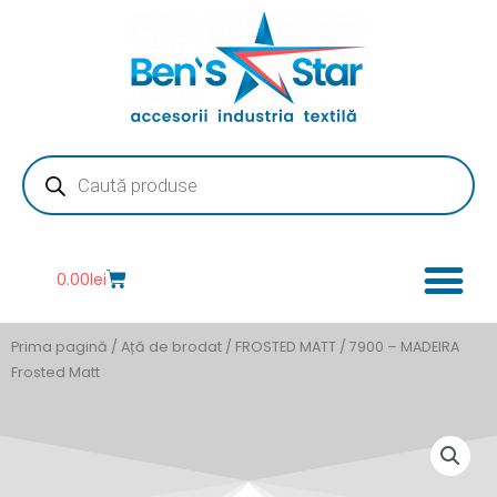
Skip
to
content
Products
search
Cart
0.00
lei
Prima pagină
/
Ață de brodat
/
FROSTED MATT
/ 7900 – MADEIRA
Frosted Matt