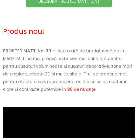
BROȘURĂ FROSTED MATT (EN)
Produs nou!
FROSTED MATT No. 30
– este o ață de brodat nouă de la
MADEIRA, fiind mai groasă, este cea mai bună ață pentru
pentru cusături voluminoase și cusături decorative, zone mari
de umplere, efecte 3D și multe altele. Firul de broderie mat
pentru efecte unice, reproducere reală a culorilor, contururi
clare și contraste puternice în
96 de nuanțe
.