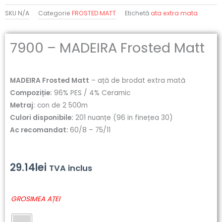
SKU
N/A
Categorie
FROSTED MATT
Etichetă
ata extra mata
7900 – MADEIRA Frosted Matt
MADEIRA Frosted Matt
– ață de brodat extra mată
Compoziție:
96% PES / 4% Ceramic
Metraj:
con de 2 500m
Culori disponibile:
201 nuanțe (96 in finețea 30)
Ac recomandat:
60/8 – 75/11
29.14
lei
TVA inclus
Cantitate
GROSIMEA AȚEI
7900
-