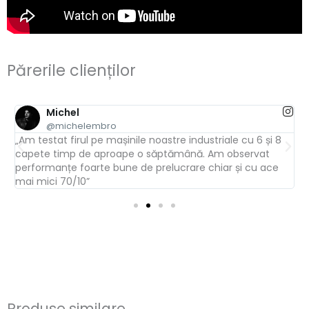
Părerile clienților
Michel
@michelembro
„Am testat firul pe mașinile noastre industriale cu 6 și 8
„
capete timp de aproape o săptămână. Am observat
a
performanțe foarte bune de prelucrare chiar și cu ace
t
mai mici 70/10”
Produse similare