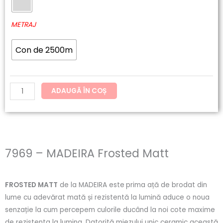
MADEIRA
Frosted
METRAJ
Matt
Con de 2500m
ADAUGĂ ÎN COȘ
7969 – MADEIRA Frosted Matt
FROSTED MATT
de la MADEIRA este
prima ață de brodat din
lume cu adevărat mată și rezistentă la lumină aduce o noua
senzație la cum percepem culorile ducând la noi cote maxime
de rezistenta la lumina. Datorită miezului unic ceramic această