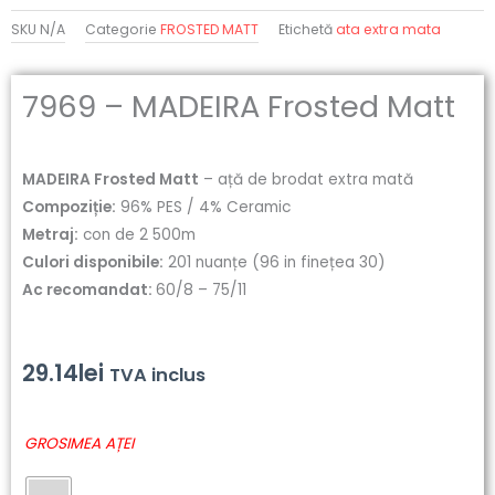
SKU
N/A
Categorie
FROSTED MATT
Etichetă
ata extra mata
7969 – MADEIRA Frosted Matt
MADEIRA Frosted Matt
– ață de brodat extra mată
Compoziție:
96% PES / 4% Ceramic
Metraj:
con de 2 500m
Culori disponibile:
201 nuanțe (96 in finețea 30)
Ac recomandat:
60/8 – 75/11
29.14
lei
TVA inclus
Cantitate
GROSIMEA AȚEI
7969
-