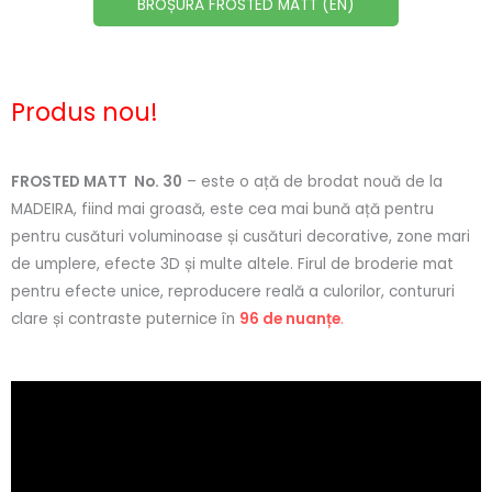
BROȘURĂ FROSTED MATT (EN)
Produs nou!
FROSTED MATT No. 30
– este o ață de brodat nouă de la
MADEIRA, fiind mai groasă, este cea mai bună ață pentru
pentru cusături voluminoase și cusături decorative, zone mari
de umplere, efecte 3D și multe altele. Firul de broderie mat
pentru efecte unice, reproducere reală a culorilor, contururi
clare și contraste puternice în
96 de nuanțe
.