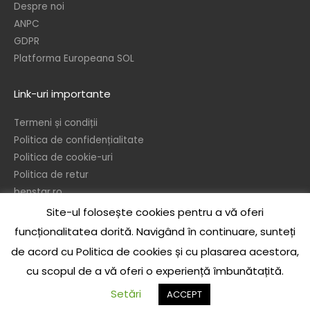
Despre noi
ANPC
GDPR
Platforma Europeana SOL
Link-uri importante
Termeni și condiții
Politica de confidențialitate
Politica de cookie-uri
Politica de retur
benstar.ro
Site-ul folosește cookies pentru a vă oferi
© 2026 – Ben’s Star srl
funcționalitatea dorită. Navigând în continuare, sunteți
In temeiul dispozitiilor referitoare la protejarea drepturilor de autor, este
de acord cu Politica de cookies și cu plasarea acestora,
interzisa reproducerea sau publicarea sub orice forma a continului acestui
cu scopul de a vă oferi o experiență îmbunătațită.
site, integral sau partial, precum si realizarea de opere derivate, de catre
orice persoana, fizica sau juridica, fara acordul scris prealabil al autorului, cu
Setări
ACCEPT
sau fara specificarea sursei.