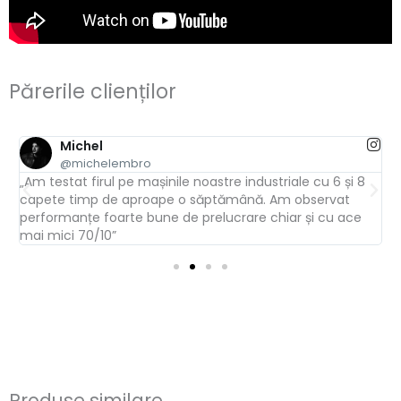
Părerile clienților
Michel
@michelembro
„Am testat firul pe mașinile noastre industriale cu 6 și 8
„
capete timp de aproape o săptămână. Am observat
a
performanțe foarte bune de prelucrare chiar și cu ace
t
mai mici 70/10”
Produse similare