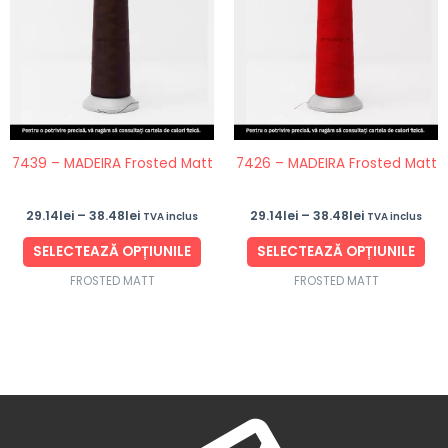
până
până
mai
ma
la
la
38.48lei
38.48lei
multe
mul
variații.
vari
Opțiunile
Opț
pot
po
fi
fi
7439 – MADEIRA Frosted Matt
7426 – MADEIRA Frosted Matt
alese
ale
în
în
29.14
lei
–
38.48
lei
29.14
lei
–
38.48
lei
TVA inclus
TVA inclus
pagina
pag
produsului.
pro
SELECTEAZĂ OPȚIUNILE
SELECTEAZĂ OPȚIUNILE
FROSTED MATT
FROSTED MATT