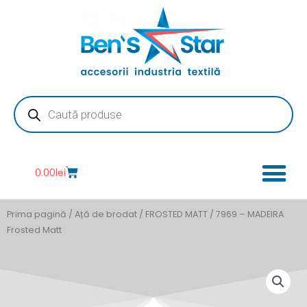
Skip
to
content
Products
search
Cart
0.00
lei
Prima pagină
/
Ață de brodat
/
FROSTED MATT
/ 7969 – MADEIRA
Frosted Matt