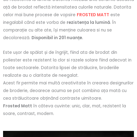
ață de brodat reflectă intensitatea culorile naturale. Datorita
celor mai bune procese de vopsire
FROSTED MATT
este
inegalabil când este vorba de
rezistența la lumină
. În
comparație cu alte ate, își menține culoarea si nu se
decolorează.
Disponibil in 201 nuanțe.
Este ușor de spălat și de îngrijit, fiind ata de brodat din
poliester este rezistent la clor si razele solare fiind adecvat in
toate sectoarele. Datorita lipsei de strălucire, broderiile
realizate au o claritate de neegalat.
Acest fir
permite mai multă creativitate în crearea designurilor
de broderie, deoarece acuma se pot combina ața mată cu
cea strălucitoare obținând contraste uimitoare.
Frosted Matt
în câteva cuvinte: unic, clar, mat, rezistent la
soare, contrast, modern.