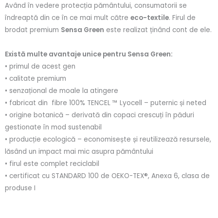
Având în vedere protecția pământului, consumatorii se
îndreaptă din ce în ce mai mult către
eco-textile
. Firul de
brodat premium
Sensa Green
este realizat ținând cont de ele.
Există multe avantaje unice pentru Sensa Green:
• primul de acest gen
• calitate premium
• senzațional de moale la atingere
• fabricat din fibre 100% TENCEL ™ Lyocell – puternic și neted
• origine botanică – derivată din copaci crescuți în păduri
gestionate în mod sustenabil
• producție ecologică – economisește și reutilizează resursele,
lăsând un impact mai mic asupra pământului
• firul este complet reciclabil
• certificat cu STANDARD 100 de OEKO-TEX®, Anexa 6, clasa de
produse I