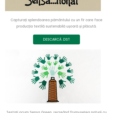
Capturați splendoarea pământului cu un fir care face
producția textilă sustenabilă ușoară și plăcută.
DESCARCĂ .DST
Testați acum Sensa Green, recreând frumusețea naturii cu