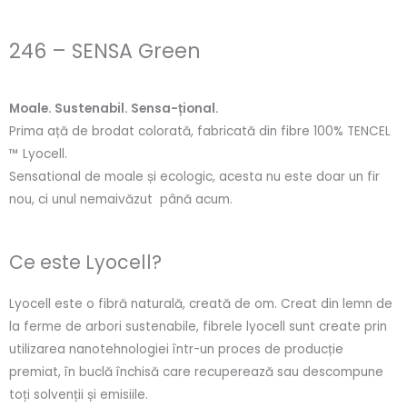
246 – SENSA Green
Moale. Sustenabil. Sensa-țional.
Prima ață de brodat colorată, fabricată din fibre 100% TENCEL
™ Lyocell.
Sensational de moale și ecologic, acesta nu este doar un fir
nou, ci unul nemaivăzut până acum.
Ce este Lyocell?
Lyocell este o fibră naturală, creată de om. Creat din lemn de
la ferme de arbori sustenabile, fibrele lyocell sunt create prin
utilizarea nanotehnologiei într-un proces de producție
premiat, în buclă închisă care recuperează sau descompune
toți solvenții și emisiile.