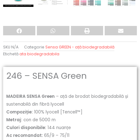
SKU
N/A
Categorie
Sensa GREEN - ață biodegradabilă
Etichetă
ata biodegradabila
246 – SENSA Green
MADEIRA SENSA Green
– ață de brodat biodegradabilă și
sustenabilă din fibră lyocell
Compoziție:
100% lyocell [Tencell™]
Metraj:
con de 5000 m
Culori disponibile:
144 nuanțe
Ac recomandat:
65/9 – 75/11