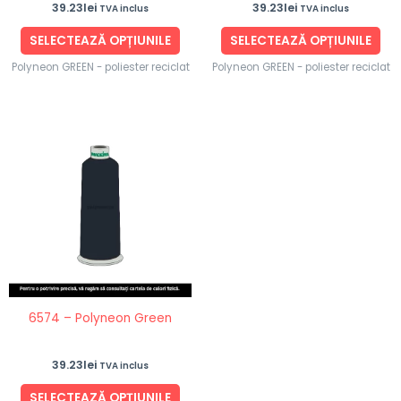
39.23
lei
39.23
lei
TVA inclus
TVA inclus
pagina
pag
produsului.
pro
SELECTEAZĂ OPȚIUNILE
SELECTEAZĂ OPȚIUNILE
Polyneon GREEN - poliester reciclat
Polyneon GREEN - poliester reciclat
Acest
produs
are
mai
multe
variații.
Opțiunile
pot
fi
6574 – Polyneon Green
alese
în
39.23
lei
TVA inclus
pagina
produsului.
SELECTEAZĂ OPȚIUNILE