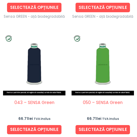
produsului.
pro
SELECTEAZĂ OPȚIUNILE
SELECTEAZĂ OPȚIUNILE
Sensa GREEN - ață biodegradabilă
Sensa GREEN - ață biodegradabilă
Acest
Ace
produs
pro
are
are
mai
ma
multe
mul
variații.
vari
Opțiunile
Opț
pot
po
fi
fi
043 – SENSA Green
050 – SENSA Green
alese
ale
în
în
66.71
lei
66.71
lei
TVA inclus
TVA inclus
pagina
pag
produsului.
pro
SELECTEAZĂ OPȚIUNILE
SELECTEAZĂ OPȚIUNILE