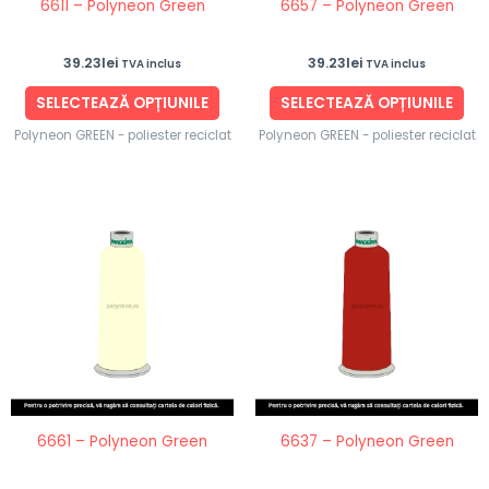
6611 – Polyneon Green
6657 – Polyneon Green
alese
ale
în
în
39.23
lei
39.23
lei
TVA inclus
TVA inclus
pagina
pag
produsului.
pro
SELECTEAZĂ OPȚIUNILE
SELECTEAZĂ OPȚIUNILE
Polyneon GREEN - poliester reciclat
Polyneon GREEN - poliester reciclat
Acest
Ace
produs
pro
are
are
mai
ma
multe
mul
variații.
vari
Opțiunile
Opț
pot
po
fi
fi
6661 – Polyneon Green
6637 – Polyneon Green
alese
ale
în
în