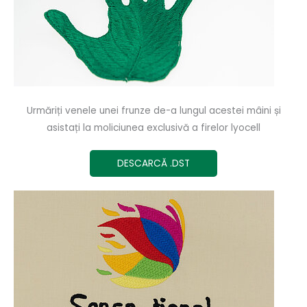
Urmăriți venele unei frunze de-a lungul acestei mâini și
asistați la moliciunea exclusivă a firelor lyocell
DESCARCĂ .DST