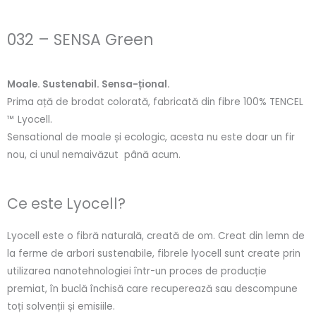
032 – SENSA Green
Moale. Sustenabil. Sensa-țional.
Prima ață de brodat colorată, fabricată din fibre 100% TENCEL
™ Lyocell.
Sensational de moale și ecologic, acesta nu este doar un fir
nou, ci unul nemaivăzut până acum.
Ce este Lyocell?
Lyocell este o fibră naturală, creată de om. Creat din lemn de
la ferme de arbori sustenabile, fibrele lyocell sunt create prin
utilizarea nanotehnologiei într-un proces de producție
premiat, în buclă închisă care recuperează sau descompune
toți solvenții și emisiile.