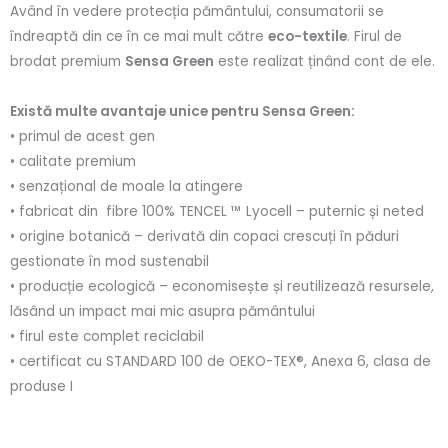
Având în vedere protecția pământului, consumatorii se
îndreaptă din ce în ce mai mult către
eco-textile
. Firul de
brodat premium
Sensa Green
este realizat ținând cont de ele.
Există multe avantaje unice pentru Sensa Green:
• primul de acest gen
• calitate premium
• senzațional de moale la atingere
• fabricat din fibre 100% TENCEL ™ Lyocell – puternic și neted
• origine botanică – derivată din copaci crescuți în păduri
gestionate în mod sustenabil
• producție ecologică – economisește și reutilizează resursele,
lăsând un impact mai mic asupra pământului
• firul este complet reciclabil
• certificat cu STANDARD 100 de OEKO-TEX®, Anexa 6, clasa de
produse I