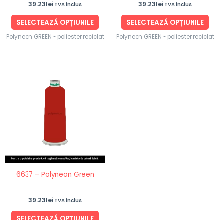
39.23
lei
39.23
lei
TVA inclus
TVA inclus
pagina
pag
produsului.
pro
SELECTEAZĂ OPȚIUNILE
SELECTEAZĂ OPȚIUNILE
Polyneon GREEN - poliester reciclat
Polyneon GREEN - poliester reciclat
Acest
produs
are
mai
multe
variații.
Opțiunile
pot
fi
6637 – Polyneon Green
alese
în
39.23
lei
TVA inclus
pagina
produsului.
SELECTEAZĂ OPȚIUNILE