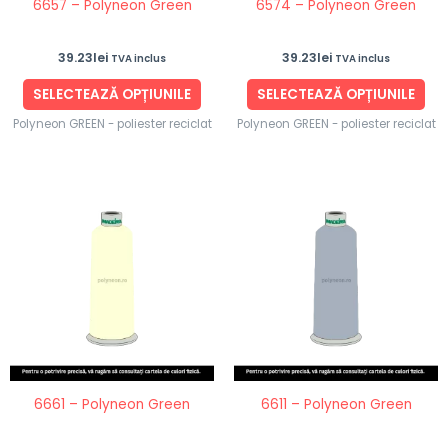
6657 – Polyneon Green
6574 – Polyneon Green
alese
ale
în
în
39.23
lei
39.23
lei
TVA inclus
TVA inclus
pagina
pag
produsului.
pro
SELECTEAZĂ OPȚIUNILE
SELECTEAZĂ OPȚIUNILE
Polyneon GREEN - poliester reciclat
Polyneon GREEN - poliester reciclat
Acest
Ace
produs
pro
are
are
mai
ma
multe
mul
variații.
vari
Opțiunile
Opț
pot
po
fi
fi
6661 – Polyneon Green
6611 – Polyneon Green
alese
ale
în
în