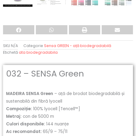
SKU
N/A
Categorie
Sensa GREEN - ață biodegradabilă
Etichetă
ata biodegradabila
032 – SENSA Green
MADEIRA SENSA Green
– ață de brodat biodegradabilă și
sustenabilă din fibră lyocell
Compoziție:
100% lyocell [Tencell™]
Metraj:
con de 5000 m
Culori disponibile:
144 nuanțe
Ac recomandat:
65/9 – 75/11