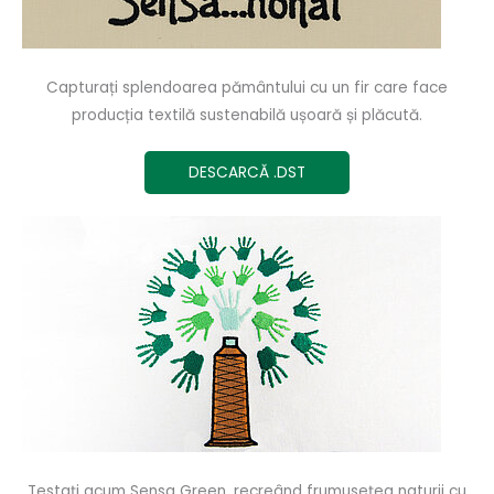
Capturați splendoarea pământului cu un fir care face
producția textilă sustenabilă ușoară și plăcută.
DESCARCĂ .DST
Testați acum Sensa Green, recreând frumusețea naturii cu