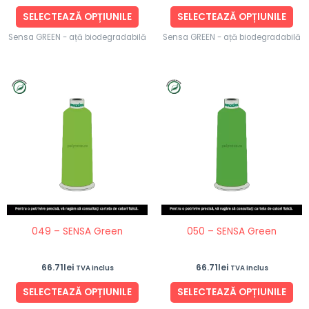
produsului.
pro
SELECTEAZĂ OPȚIUNILE
SELECTEAZĂ OPȚIUNILE
Sensa GREEN - ață biodegradabilă
Sensa GREEN - ață biodegradabilă
Acest
Ace
produs
pro
are
are
mai
ma
multe
mul
variații.
vari
Opțiunile
Opț
pot
po
fi
fi
049 – SENSA Green
050 – SENSA Green
alese
ale
în
în
66.71
lei
66.71
lei
TVA inclus
TVA inclus
pagina
pag
produsului.
pro
SELECTEAZĂ OPȚIUNILE
SELECTEAZĂ OPȚIUNILE