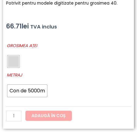
Potrivit pentru modele digitizate pentru grosimea 40.
66.71
lei
TVA inclus
Cantitate
GROSIMEA AȚEI
032
-
SENSA
Green
METRAJ
Con de 5000m
ADAUGĂ ÎN COȘ