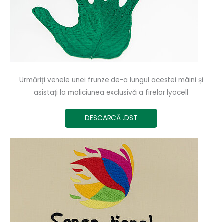
Urmăriți venele unei frunze de-a lungul acestei mâini și
asistați la moliciunea exclusivă a firelor lyocell
DESCARCĂ .DST