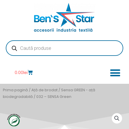
Skip
to
content
Products
search
Cart
0.00
lei
Prima pagină
/
Ață de brodat
/
Sensa GREEN - ață
biodegradabilă
/ 032 – SENSA Green