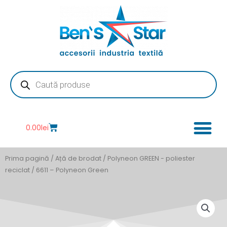
Skip
to
content
Products
search
Cart
0.00
lei
Prima pagină
/
Ață de brodat
/
Polyneon GREEN - poliester
reciclat
/ 6611 – Polyneon Green