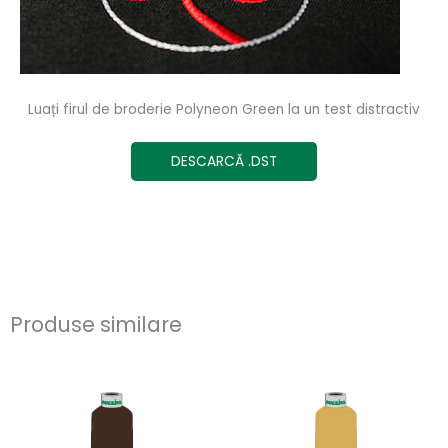
Luați firul de broderie Polyneon Green la un test distractiv
DESCARCĂ .DST
Produse similare
Acest
Ace
produs
pro
are
are
mai
ma