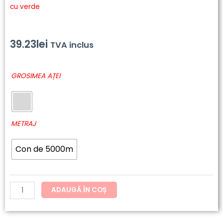
cu verde
39.23
lei
TVA inclus
Cantitate
GROSIMEA AȚEI
6611
-
Polyneon
Green
METRAJ
Con de 5000m
ADAUGĂ ÎN COȘ