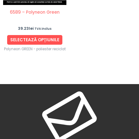
fi
6589 – Polyneon Green
alese
în
39.23
lei
TVA inclus
pagina
produsului.
SELECTEAZĂ OPȚIUNILE
Polyneon GREEN - poliester reciclat