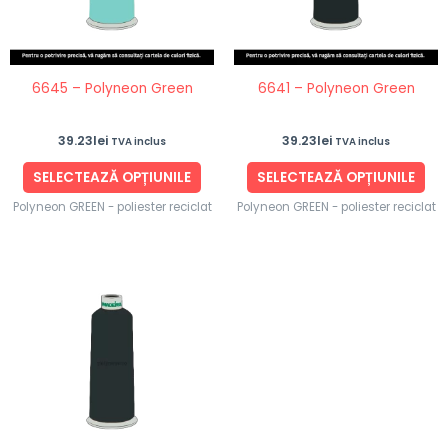
Opțiunile
Opț
pot
po
fi
fi
6645 – Polyneon Green
6641 – Polyneon Green
alese
ale
în
în
39.23
lei
39.23
lei
TVA inclus
TVA inclus
pagina
pag
produsului.
pro
SELECTEAZĂ OPȚIUNILE
SELECTEAZĂ OPȚIUNILE
Polyneon GREEN - poliester reciclat
Polyneon GREEN - poliester reciclat
Acest
produs
are
mai
multe
variații.
Opțiunile
pot