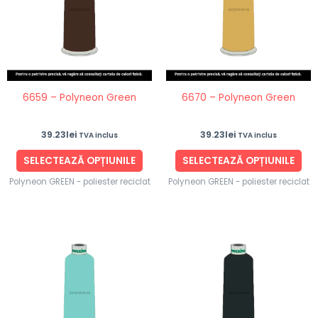
multe
mul
variații.
vari
Opțiunile
Opț
pot
po
fi
fi
6659 – Polyneon Green
6670 – Polyneon Green
alese
ale
în
în
39.23
lei
39.23
lei
TVA inclus
TVA inclus
pagina
pag
produsului.
pro
SELECTEAZĂ OPȚIUNILE
SELECTEAZĂ OPȚIUNILE
Polyneon GREEN - poliester reciclat
Polyneon GREEN - poliester reciclat
Acest
Ace
produs
pro
are
are
mai
ma
multe
mul
variații.
vari