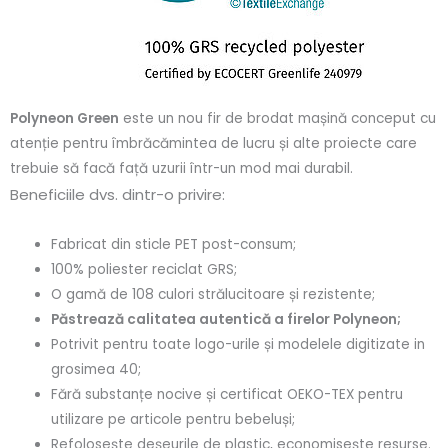
Polyneon Green
este un nou fir de brodat mașină conceput cu
atenție pentru îmbrăcămintea de lucru și alte proiecte care
trebuie să facă față uzurii într-un mod mai durabil.
Beneficiile dvs. dintr-o privire:
Fabricat din sticle PET post-consum;
100% poliester reciclat GRS;
O gamă de 108 culori strălucitoare și rezistente;
Păstrează calitatea autentică a firelor Polyneon;
Potrivit pentru toate logo-urile și modelele digitizate in
grosimea 40;
Fără substanțe nocive și certificat OEKO-TEX pentru
utilizare pe articole pentru bebeluși;
Refolosește deșeurile de plastic, economisește resurse.