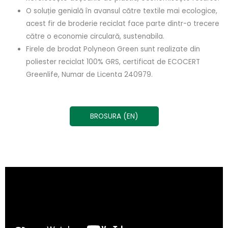
O soluție genială în avansul către textile mai ecologice,
acest fir de broderie reciclat face parte dintr-o trecere
către o economie circulară, sustenabila.
Firele de brodat Polyneon Green sunt realizate din
poliester reciclat 100% GRS, certificat de ECOCERT
Greenlife, Numar de Licenta 240979.
BROSURA (EN)