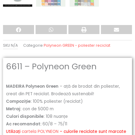
SKU
N/A
Categorie
Polyneon GREEN - poliester reciclat
6611 – Polyneon Green
MADEIRA Polyneon Green
– ață de brodat din poliester,
creat din PET reciclat. Brodează sustenabil!
Compoziție:
100% poliester (reciclat)
Metraj:
con de 5000 m
Culori disponibile:
108 nuanțe
Ac recomandat:
60/8 – 75/11
Utilizați
cartela POLYNEON
– culorile reciclate sunt marcate