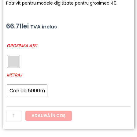
Potrivit pentru modele digitizate pentru grosimea 40.
66.71
lei
TVA inclus
Cantitate
GROSIMEA AȚEI
177
-
SENSA
Green
METRAJ
Con de 5000m
ADAUGĂ ÎN COȘ