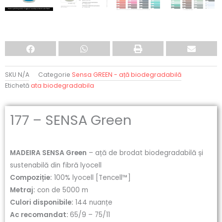
SKU
N/A
Categorie
Sensa GREEN - ață biodegradabilă
Etichetă
ata biodegradabila
177 – SENSA Green
MADEIRA SENSA Green
– ață de brodat biodegradabilă și
sustenabilă din fibră lyocell
Compoziție:
100% lyocell [Tencell™]
Metraj:
con de 5000 m
Culori disponibile:
144 nuanțe
Ac recomandat:
65/9 – 75/11