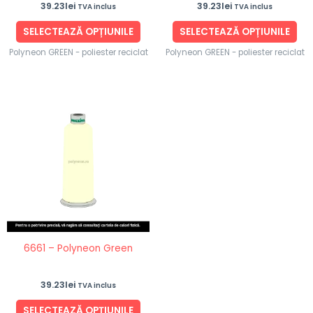
39.23
lei
39.23
lei
TVA inclus
TVA inclus
pagina
pag
produsului.
pro
SELECTEAZĂ OPȚIUNILE
SELECTEAZĂ OPȚIUNILE
Polyneon GREEN - poliester reciclat
Polyneon GREEN - poliester reciclat
Acest
produs
are
mai
multe
variații.
Opțiunile
pot
fi
6661 – Polyneon Green
alese
în
39.23
lei
TVA inclus
pagina
produsului.
SELECTEAZĂ OPȚIUNILE