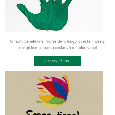
Urmăriți venele unei frunze de-a lungul acestei mâini și
asistați la moliciunea exclusivă a firelor lyocell
DESCARCĂ .DST