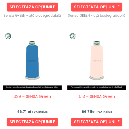
produsului.
pro
SELECTEAZĂ OPȚIUNILE
SELECTEAZĂ OPȚIUNILE
Sensa GREEN - ață biodegradabilă
Sensa GREEN - ață biodegradabilă
Acest
Ace
produs
pro
are
are
mai
ma
multe
mul
variații.
vari
Opțiunile
Opț
pot
po
fi
fi
029 – SENSA Green
013 – SENSA Green
alese
ale
în
în
66.71
lei
66.71
lei
TVA inclus
TVA inclus
pagina
pag
produsului.
pro
SELECTEAZĂ OPȚIUNILE
SELECTEAZĂ OPȚIUNILE