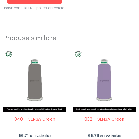
Polyneon GREEN - poliester reciclat
Produse similare
Acest
Ace
produs
pro
are
are
mai
ma
multe
mul
variații.
vari
Opțiunile
Opț
pot
po
fi
fi
040 – SENSA Green
032 – SENSA Green
alese
ale
în
în
66.71
lei
66.71
lei
TVA inclus
TVA inclus
pagina
pag