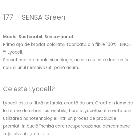
177 – SENSA Green
Moale. Sustenabil. Sensa-țional.
Prima ață de brodat colorată, fabricată din fibre 100% TENCEL
™ Lyocell.
Sensational de moale și ecologic, acesta nu este doar un fir
nou, ci unul nemaivăzut până acum.
Ce este Lyocell?
Lyocell este o fibră naturală, creată de om. Creat din lemn de
la ferme de arbori sustenabile, fibrele lyocell sunt create prin
utilizarea nanotehnologiei într-un proces de producție
premiat, în buclă închisă care recuperează sau descompune
toți solvenții și emisiile.