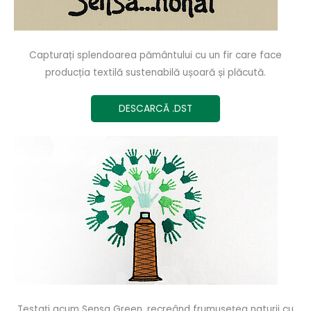
Capturați splendoarea pământului cu un fir care face
producția textilă sustenabilă ușoară și plăcută.
DESCARCĂ .DST
Testați acum Sensa Green, recreând frumusețea naturii cu