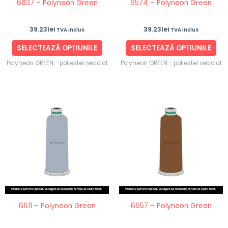
6637 – Polyneon Green
6574 – Polyneon Green
alese
ale
în
în
39.23
lei
39.23
lei
TVA inclus
TVA inclus
pagina
pag
produsului.
pro
SELECTEAZĂ OPȚIUNILE
SELECTEAZĂ OPȚIUNILE
Polyneon GREEN - poliester reciclat
Polyneon GREEN - poliester reciclat
Acest
Ace
produs
pro
are
are
mai
ma
multe
mul
variații.
vari
Opțiunile
Opț
pot
po
fi
fi
6611 – Polyneon Green
6657 – Polyneon Green
alese
ale
în
în