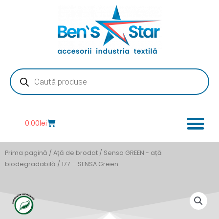
Skip
to
content
Products
search
Cart
0.00
lei
Prima pagină
/
Ață de brodat
/
Sensa GREEN - ață
biodegradabilă
/ 177 – SENSA Green