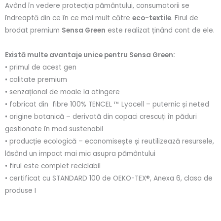
Având în vedere protecția pământului, consumatorii se
îndreaptă din ce în ce mai mult către
eco-textile
. Firul de
brodat premium
Sensa Green
este realizat ținând cont de ele.
Există multe avantaje unice pentru Sensa Green:
• primul de acest gen
• calitate premium
• senzațional de moale la atingere
• fabricat din fibre 100% TENCEL ™ Lyocell – puternic și neted
• origine botanică – derivată din copaci crescuți în păduri
gestionate în mod sustenabil
• producție ecologică – economisește și reutilizează resursele,
lăsând un impact mai mic asupra pământului
• firul este complet reciclabil
• certificat cu STANDARD 100 de OEKO-TEX®, Anexa 6, clasa de
produse I