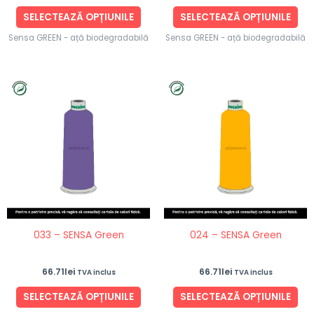
produsului.
pro
SELECTEAZĂ OPȚIUNILE
SELECTEAZĂ OPȚIUNILE
Sensa GREEN - ață biodegradabilă
Sensa GREEN - ață biodegradabilă
Acest
Ace
produs
pro
are
are
mai
ma
multe
mul
variații.
vari
Opțiunile
Opț
pot
po
fi
fi
033 – SENSA Green
024 – SENSA Green
alese
ale
în
în
66.71
lei
66.71
lei
TVA inclus
TVA inclus
pagina
pag
produsului.
pro
SELECTEAZĂ OPȚIUNILE
SELECTEAZĂ OPȚIUNILE