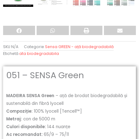
SKU
N/A
Categorie
Sensa GREEN - ață biodegradabilă
Etichetă
ata biodegradabila
051 – SENSA Green
MADEIRA SENSA Green
– ață de brodat biodegradabilă și
sustenabilă din fibră lyocell
Compoziție:
100% lyocell [Tencell™]
Metraj:
con de 5000 m
Culori disponibile:
144 nuanțe
Ac recomandat:
65/9 – 75/11