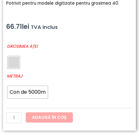
Potrivit pentru modele digitizate pentru grosimea 40.
66.71
lei
TVA inclus
Cantitate
GROSIMEA AȚEI
051
-
SENSA
Green
METRAJ
Con de 5000m
ADAUGĂ ÎN COȘ