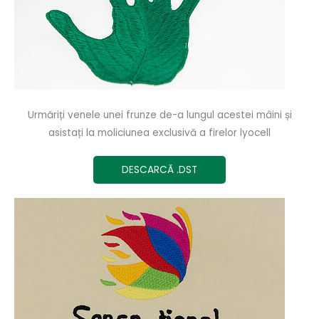
Urmăriți venele unei frunze de-a lungul acestei mâini și
asistați la moliciunea exclusivă a firelor lyocell
DESCARCĂ .DST