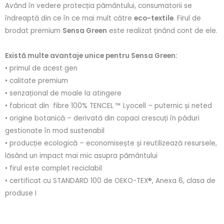
Având în vedere protecția pământului, consumatorii se
îndreaptă din ce în ce mai mult către
eco-textile
. Firul de
brodat premium
Sensa Green
este realizat ținând cont de ele.
Există multe avantaje unice pentru Sensa Green:
• primul de acest gen
• calitate premium
• senzațional de moale la atingere
• fabricat din fibre 100% TENCEL ™ Lyocell – puternic și neted
• origine botanică – derivată din copaci crescuți în păduri
gestionate în mod sustenabil
• producție ecologică – economisește și reutilizează resursele,
lăsând un impact mai mic asupra pământului
• firul este complet reciclabil
• certificat cu STANDARD 100 de OEKO-TEX®, Anexa 6, clasa de
produse I