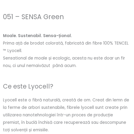
051 – SENSA Green
Moale. Sustenabil. Sensa-țional.
Prima ață de brodat colorată, fabricată din fibre 100% TENCEL
™ Lyocell.
Sensational de moale și ecologic, acesta nu este doar un fir
nou, ci unul nemaivăzut până acum.
Ce este Lyocell?
Lyocell este o fibră naturală, creată de om. Creat din lemn de
la ferme de arbori sustenabile, fibrele lyocell sunt create prin
utilizarea nanotehnologiei într-un proces de producție
premiat, în buclă închisă care recuperează sau descompune
toți solvenții și emisiile.