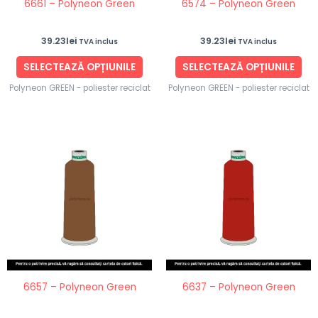
6661 – Polyneon Green
6574 – Polyneon Green
alese
ale
în
în
39.23
lei
39.23
lei
TVA inclus
TVA inclus
pagina
pag
produsului.
pro
SELECTEAZĂ OPȚIUNILE
SELECTEAZĂ OPȚIUNILE
Polyneon GREEN - poliester reciclat
Polyneon GREEN - poliester reciclat
Acest
Ace
produs
pro
are
are
mai
ma
multe
mul
variații.
vari
Opțiunile
Opț
pot
po
fi
fi
6657 – Polyneon Green
6637 – Polyneon Green
alese
ale
în
în