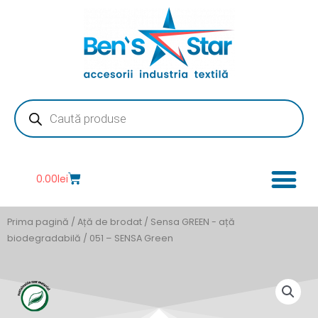
Skip
to
content
Products
search
Cart
0.00
lei
Prima pagină
/
Ață de brodat
/
Sensa GREEN - ață
biodegradabilă
/ 051 – SENSA Green