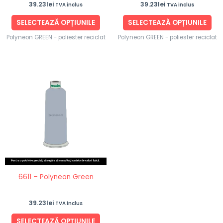
39.23
lei
39.23
lei
TVA inclus
TVA inclus
pagina
pag
produsului.
pro
SELECTEAZĂ OPȚIUNILE
SELECTEAZĂ OPȚIUNILE
Polyneon GREEN - poliester reciclat
Polyneon GREEN - poliester reciclat
Acest
produs
are
mai
multe
variații.
Opțiunile
pot
fi
6611 – Polyneon Green
alese
în
39.23
lei
TVA inclus
pagina
produsului.
SELECTEAZĂ OPȚIUNILE