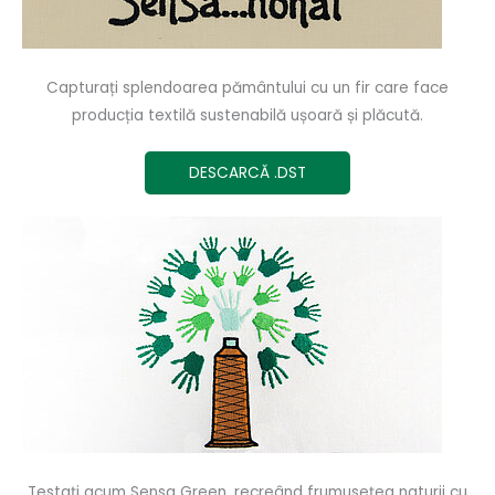
Capturați splendoarea pământului cu un fir care face
producția textilă sustenabilă ușoară și plăcută.
DESCARCĂ .DST
Testați acum Sensa Green, recreând frumusețea naturii cu