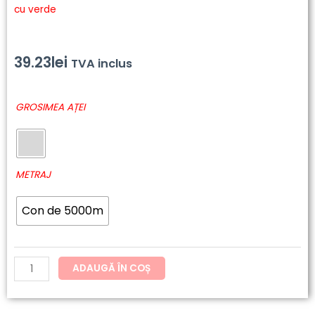
cu verde
39.23
lei
TVA inclus
Cantitate
GROSIMEA AȚEI
6893
-
Polyneon
Green
METRAJ
Con de 5000m
ADAUGĂ ÎN COȘ