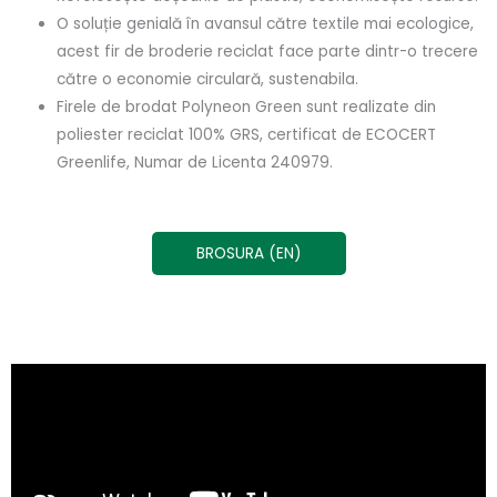
O soluție genială în avansul către textile mai ecologice,
acest fir de broderie reciclat face parte dintr-o trecere
către o economie circulară, sustenabila.
Firele de brodat Polyneon Green sunt realizate din
poliester reciclat 100% GRS, certificat de ECOCERT
Greenlife, Numar de Licenta 240979.
BROSURA (EN)