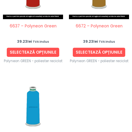
Opțiunile
Opț
pot
po
fi
fi
6637 – Polyneon Green
6672 – Polyneon Green
alese
ale
în
în
39.23
lei
39.23
lei
TVA inclus
TVA inclus
pagina
pag
produsului.
pro
SELECTEAZĂ OPȚIUNILE
SELECTEAZĂ OPȚIUNILE
Polyneon GREEN - poliester reciclat
Polyneon GREEN - poliester reciclat
Acest
produs
are
mai
multe
variații.
Opțiunile
pot