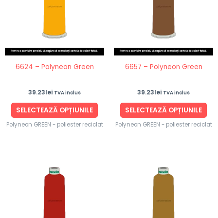
multe
mul
variații.
vari
Opțiunile
Opț
pot
po
fi
fi
6624 – Polyneon Green
6657 – Polyneon Green
alese
ale
în
în
39.23
lei
39.23
lei
TVA inclus
TVA inclus
pagina
pag
produsului.
pro
SELECTEAZĂ OPȚIUNILE
SELECTEAZĂ OPȚIUNILE
Polyneon GREEN - poliester reciclat
Polyneon GREEN - poliester reciclat
Acest
Ace
produs
pro
are
are
mai
ma
multe
mul
variații.
vari