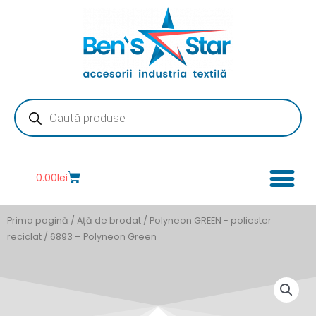
Skip
to
content
Products
search
Cart
0.00
lei
Prima pagină
/
Ață de brodat
/
Polyneon GREEN - poliester
reciclat
/ 6893 – Polyneon Green