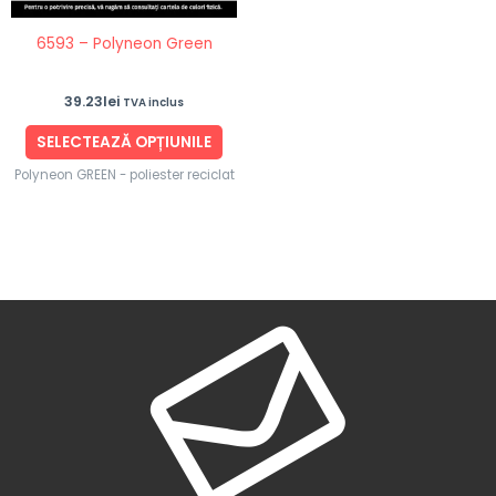
fi
6593 – Polyneon Green
alese
în
39.23
lei
TVA inclus
pagina
produsului.
SELECTEAZĂ OPȚIUNILE
Polyneon GREEN - poliester reciclat