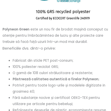
Polyneon Green
este un nou fir de brodat mașină conceput cu
atenție pentru îmbrăcămintea de lucru și alte proiecte care
trebuie să facă față uzurii într-un mod mai durabil.
Beneficiile dvs. dintr-o privire:
Fabricat din sticle PET post-consum;
100% poliester reciclat GRS;
O gamă de 108 culori strălucitoare și rezistente;
Păstrează calitatea autentică a firelor Polyneon;
Potrivit pentru toate logo-urile și modelele digitizate in
grosimea 40;
Fără substanțe nocive și certificat OEKO-TEX pentru
utilizare pe articole pentru bebeluși;
Refolosește deșeurile de plastic, economisește resurse.