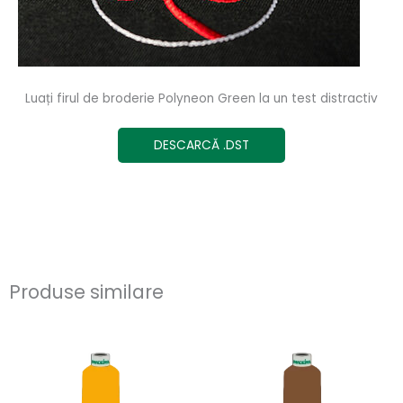
Luați firul de broderie Polyneon Green la un test distractiv
DESCARCĂ .DST
Produse similare
Acest
Ace
produs
pro
are
are
mai
ma