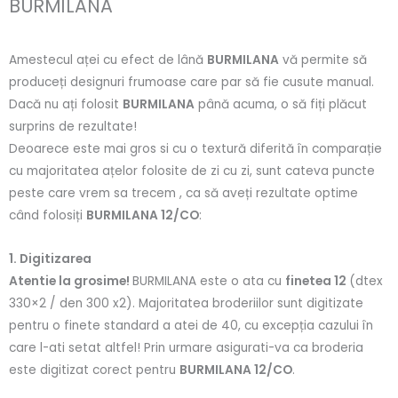
BURMILANA
Amestecul aței cu efect de lână
BURMILANA
vă permite să
produceți designuri frumoase care par să fie cusute manual.
Dacă nu ați folosit
BURMILANA
până acuma, o să fiți plăcut
surprins de rezultate!
Deoarece este mai gros si cu o textură diferită în comparație
cu majoritatea ațelor folosite de zi cu zi, sunt cateva puncte
peste care vrem sa trecem , ca să aveți rezultate optime
când folosiți
BURMILANA 12/CO
:
1. Digitizarea
Atentie la grosime!
BURMILANA este o ata cu
finetea 12
(dtex
330×2 / den 300 x2). Majoritatea broderiilor sunt digitizate
pentru o finete standard a atei de 40, cu excepția cazului în
care l-ati setat altfel! Prin urmare asigurati-va ca broderia
este digitizat corect pentru
BURMILANA 12/CO
.