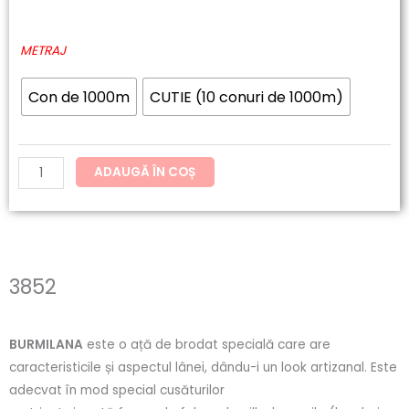
de
Cantitate
METRAJ
prețuri:
3852
26.22lei
Con de 1000m
CUTIE (10 conuri de 1000m)
până
la
ADAUGĂ ÎN COȘ
262.17lei
3852
BURMILANA
este o ață de brodat specială care are
caracteristicile și aspectul lânei, dându-i un look artizanal. Este
adecvat în mod special cusăturilor