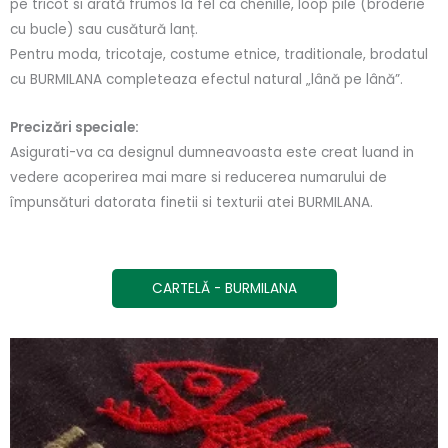
pe tricot si arată frumos la fel ca chenille, loop pile (broderie
cu bucle) sau cusătură lanț.
Pentru moda, tricotaje, costume etnice, traditionale, brodatul
cu BURMILANA completeaza efectul natural „lână pe lână”.
Precizări speciale:
Asigurati-va ca designul dumneavoasta este creat luand in
vedere acoperirea mai mare si reducerea numarului de
împunsături datorata finetii si texturii atei BURMILANA.
CARTELĂ - BURMILANA