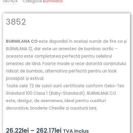
SKU
N/A
Categorie
Burmilana
3852
BURMILANA CO
este disponibil în același număr de fire ca și
BURMILANA 12, dar este un amestec de bumbac acrilic –
aceasta este completarea perfectă pentru celebrul
amestec de lână. Foarte moale și rece datorită conținutului
ridicat de bumbac, alternativa perfectă pentru un look
proaspăt și estival.
Toate cele 72 de culori sunt certificate conform Oeko-Tex
Standard 100 Clasa 1 (Baby-Standard!). BURMILANA CO
este, desigur, de asemenea, ideal pentru cusături
decorative, broderie Chenille și cusatură lanț.
Interval
26.22
lei
–
262.17
lei
TVA inclus