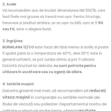
2. Acele
Vă recomandăm ace de brodat dimensiunea NM 100/16, care
lasă firele mai groase să treacă mai ușor. Pentru tricotaje,
hanorace și țesături similare, un ac ușor cu bilă, cum ar fi
RG
sau FG
, este o alegere bună.
3. Îngrijirea
BURMILANA 12/CO
este facut din lână merino si acrilic si poate
fi spalat pana la o temperatura de 40ºC, desi 30ºC este in
general suficient, se pot curăța chimic și pot fi călcate.
Datorită structurii lor delicate,
nu sunt potrivite pentru
utilizare în uscătoare sau cu agenți de albire.
4. Setările mașinii
Datorita grosimii mai mari, vă recomandăm să
reduceți
viteza mașinii
în comparație cu setările normale ale
firului de viscoză sau poliester. Departamentul nostru de
calitate a efectuat multe teste, oferind
rezultate