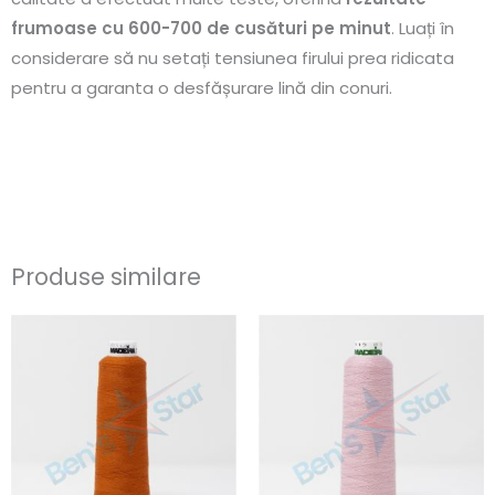
frumoase cu 600-700 de cusături pe minut
. Luați în
considerare să nu setați tensiunea firului prea ridicata
pentru a garanta o desfășurare lină din conuri.
Produse similare
Interval
Interval
Acest
Ace
de
de
produs
pro
prețuri:
prețuri:
26.22lei
26.22lei
are
are
până
până
mai
ma
la
la
262.17lei
262.17lei
multe
mul
variații.
vari
Opțiunile
Opț