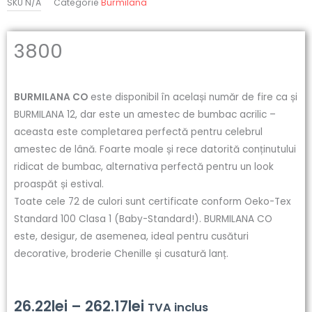
SKU
N/A
Categorie
Burmilana
3800
BURMILANA CO
este disponibil în același număr de fire ca și
BURMILANA 12, dar este un amestec de bumbac acrilic –
aceasta este completarea perfectă pentru celebrul
amestec de lână. Foarte moale și rece datorită conținutului
ridicat de bumbac, alternativa perfectă pentru un look
proaspăt și estival.
Toate cele 72 de culori sunt certificate conform Oeko-Tex
Standard 100 Clasa 1 (Baby-Standard!). BURMILANA CO
este, desigur, de asemenea, ideal pentru cusături
decorative, broderie Chenille și cusatură lanț.
Interval
26.22
lei
–
262.17
lei
TVA inclus