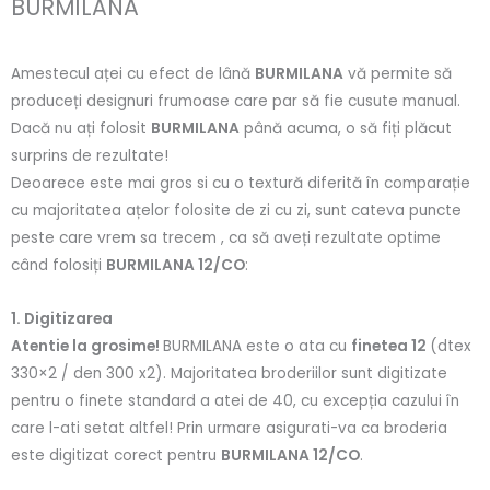
BURMILANA
Amestecul aței cu efect de lână
BURMILANA
vă permite să
produceți designuri frumoase care par să fie cusute manual.
Dacă nu ați folosit
BURMILANA
până acuma, o să fiți plăcut
surprins de rezultate!
Deoarece este mai gros si cu o textură diferită în comparație
cu majoritatea ațelor folosite de zi cu zi, sunt cateva puncte
peste care vrem sa trecem , ca să aveți rezultate optime
când folosiți
BURMILANA 12/CO
:
1. Digitizarea
Atentie la grosime!
BURMILANA este o ata cu
finetea 12
(dtex
330×2 / den 300 x2). Majoritatea broderiilor sunt digitizate
pentru o finete standard a atei de 40, cu excepția cazului în
care l-ati setat altfel! Prin urmare asigurati-va ca broderia
este digitizat corect pentru
BURMILANA 12/CO
.