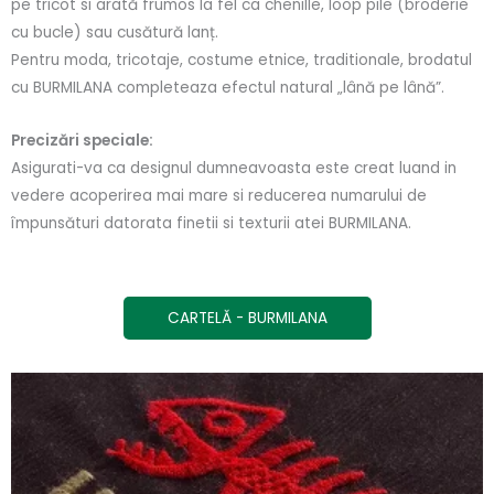
pe tricot si arată frumos la fel ca chenille, loop pile (broderie
cu bucle) sau cusătură lanț.
Pentru moda, tricotaje, costume etnice, traditionale, brodatul
cu BURMILANA completeaza efectul natural „lână pe lână”.
Precizări speciale:
Asigurati-va ca designul dumneavoasta este creat luand in
vedere acoperirea mai mare si reducerea numarului de
împunsături datorata finetii si texturii atei BURMILANA.
CARTELĂ - BURMILANA