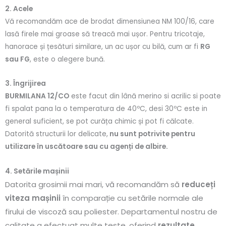
2. Acele
Vă recomandăm ace de brodat dimensiunea NM 100/16, care
lasă firele mai groase să treacă mai ușor. Pentru tricotaje,
hanorace și țesături similare, un ac ușor cu bilă, cum ar fi
RG
sau FG
, este o alegere bună.
3. Îngrijirea
BURMILANA 12/CO
este facut din lână merino si acrilic si poate
fi spalat pana la o temperatura de 40ºC, desi 30ºC este in
general suficient, se pot curăța chimic și pot fi călcate.
Datorită structurii lor delicate,
nu sunt potrivite pentru
utilizare în uscătoare sau cu agenți de albire.
4. Setările mașinii
Datorita grosimii mai mari, vă recomandăm să
reduceți
viteza mașinii
în comparație cu setările normale ale
firului de viscoză sau poliester. Departamentul nostru de
calitate a efectuat multe teste, oferind
rezultate