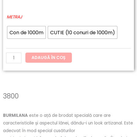
de
Cantitate
METRAJ
prețuri:
3800
26.22lei
Con de 1000m
CUTIE (10 conuri de 1000m)
până
la
ADAUGĂ ÎN COȘ
262.17lei
3800
BURMILANA
este o ață de brodat specială care are
caracteristicile și aspectul lânei, dându-i un look artizanal. Este
adecvat în mod special cusăturilor