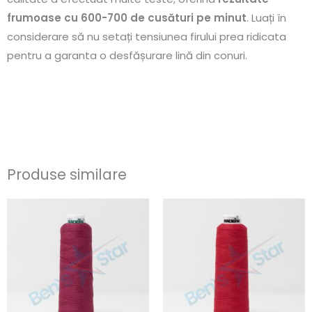
frumoase cu 600-700 de cusături pe minut
. Luați în
considerare să nu setați tensiunea firului prea ridicata
pentru a garanta o desfășurare lină din conuri.
Produse similare
Interval
Interval
Acest
Ace
de
de
produs
pro
prețuri:
prețuri:
26.22lei
26.22lei
are
are
până
până
mai
ma
la
la
262.17lei
262.17lei
multe
mul
variații.
vari
Opțiunile
Opț