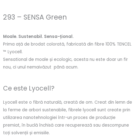
293 – SENSA Green
Moale. Sustenabil. Sensa-țional.
Prima ață de brodat colorată, fabricată din fibre 100% TENCEL
™ Lyocell.
Sensational de moale și ecologic, acesta nu este doar un fir
nou, ci unul nemaivăzut până acum.
Ce este Lyocell?
Lyocell este o fibră naturală, creată de om. Creat din lemn de
la ferme de arbori sustenabile, fibrele lyocell sunt create prin
utilizarea nanotehnologiei într-un proces de producție
premiat, în buclă închisă care recuperează sau descompune
toți solvenții și emisiile.