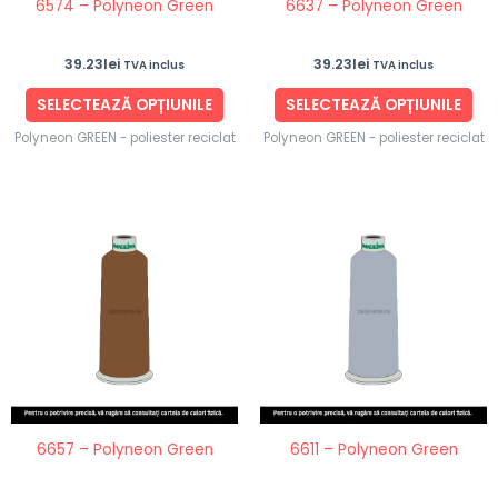
6574 – Polyneon Green
6637 – Polyneon Green
alese
ale
în
în
39.23
lei
39.23
lei
TVA inclus
TVA inclus
pagina
pag
produsului.
pro
SELECTEAZĂ OPȚIUNILE
SELECTEAZĂ OPȚIUNILE
Polyneon GREEN - poliester reciclat
Polyneon GREEN - poliester reciclat
Acest
Ace
produs
pro
are
are
mai
ma
multe
mul
variații.
vari
Opțiunile
Opț
pot
po
fi
fi
6657 – Polyneon Green
6611 – Polyneon Green
alese
ale
în
în