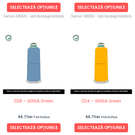
produsului.
pro
SELECTEAZĂ OPȚIUNILE
SELECTEAZĂ OPȚIUNILE
Sensa GREEN - ață biodegradabilă
Sensa GREEN - ață biodegradabilă
Acest
Ace
produs
pro
are
are
mai
ma
multe
mul
variații.
vari
Opțiunile
Opț
pot
po
fi
fi
028 – SENSA Green
024 – SENSA Green
alese
ale
în
în
66.71
lei
66.71
lei
TVA inclus
TVA inclus
pagina
pag
produsului.
pro
SELECTEAZĂ OPȚIUNILE
SELECTEAZĂ OPȚIUNILE