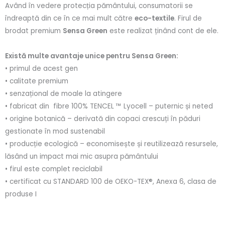
Având în vedere protecția pământului, consumatorii se
îndreaptă din ce în ce mai mult către
eco-textile
. Firul de
brodat premium
Sensa Green
este realizat ținând cont de ele.
Există multe avantaje unice pentru Sensa Green:
• primul de acest gen
• calitate premium
• senzațional de moale la atingere
• fabricat din fibre 100% TENCEL ™ Lyocell – puternic și neted
• origine botanică – derivată din copaci crescuți în păduri
gestionate în mod sustenabil
• producție ecologică – economisește și reutilizează resursele,
lăsând un impact mai mic asupra pământului
• firul este complet reciclabil
• certificat cu STANDARD 100 de OEKO-TEX®, Anexa 6, clasa de
produse I