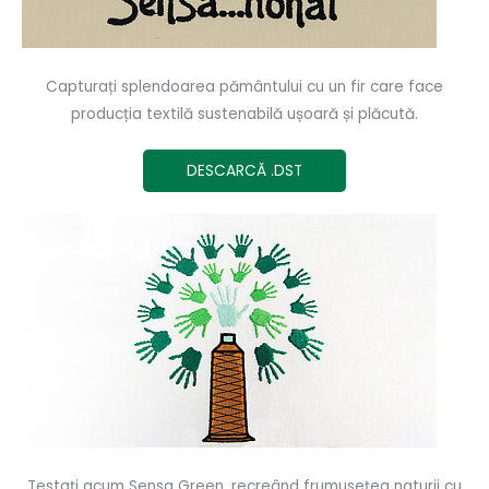
Capturați splendoarea pământului cu un fir care face
producția textilă sustenabilă ușoară și plăcută.
DESCARCĂ .DST
Testați acum Sensa Green, recreând frumusețea naturii cu