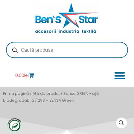
Skip
to
content
Products
search
Cart
0.00
lei
Prima pagină
/
Ață de brodat
/
Sensa GREEN - ață
biodegradabilă
/ 293 – SENSA Green