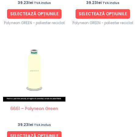
39.23
lei
39.23
lei
TVA inclus
TVA inclus
pagina
pag
produsului.
pro
SELECTEAZĂ OPȚIUNILE
SELECTEAZĂ OPȚIUNILE
Polyneon GREEN - poliester reciclat
Polyneon GREEN - poliester reciclat
Acest
produs
are
mai
multe
variații.
Opțiunile
pot
fi
6661 – Polyneon Green
alese
în
39.23
lei
TVA inclus
pagina
produsului.
SELECTEAZĂ OPȚIUNILE