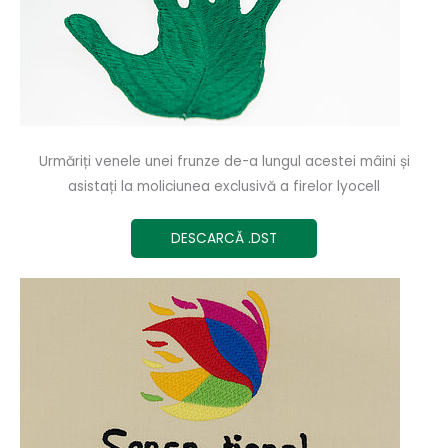
Urmăriți venele unei frunze de-a lungul acestei mâini și
asistați la moliciunea exclusivă a firelor lyocell
DESCARCĂ .DST