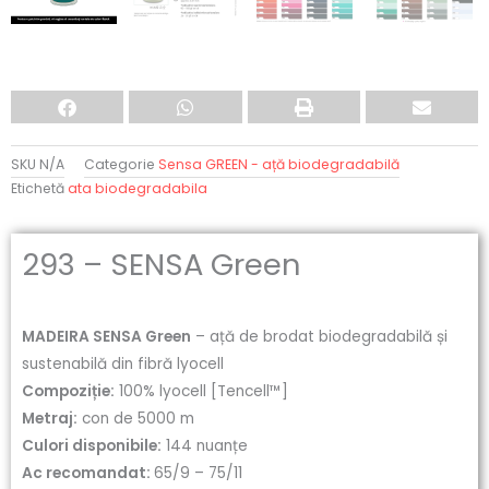
SKU
N/A
Categorie
Sensa GREEN - ață biodegradabilă
Etichetă
ata biodegradabila
293 – SENSA Green
MADEIRA SENSA Green
– ață de brodat biodegradabilă și
sustenabilă din fibră lyocell
Compoziție:
100% lyocell [Tencell™]
Metraj:
con de 5000 m
Culori disponibile:
144 nuanțe
Ac recomandat:
65/9 – 75/11