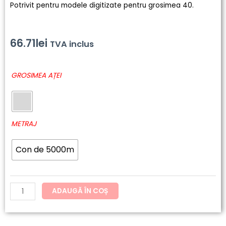
Potrivit pentru modele digitizate pentru grosimea 40.
66.71
lei
TVA inclus
Cantitate
GROSIMEA AȚEI
293
-
SENSA
Green
METRAJ
Con de 5000m
ADAUGĂ ÎN COȘ