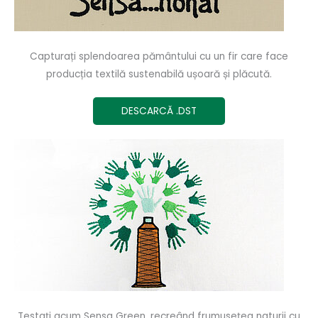
Capturați splendoarea pământului cu un fir care face
producția textilă sustenabilă ușoară și plăcută.
DESCARCĂ .DST
Testați acum Sensa Green, recreând frumusețea naturii cu