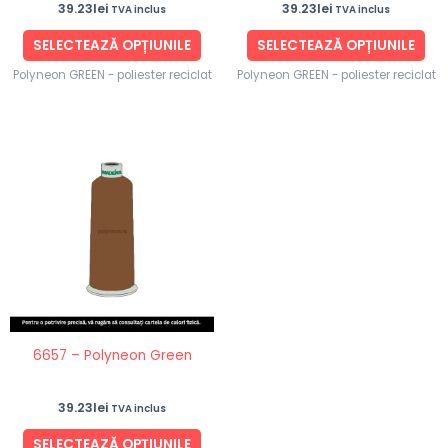
39.23
lei
39.23
lei
TVA inclus
TVA inclus
pagina
pag
produsului.
pro
SELECTEAZĂ OPȚIUNILE
SELECTEAZĂ OPȚIUNILE
Polyneon GREEN - poliester reciclat
Polyneon GREEN - poliester reciclat
Acest
produs
are
mai
multe
variații.
Opțiunile
pot
fi
6657 – Polyneon Green
alese
în
39.23
lei
TVA inclus
pagina
produsului.
SELECTEAZĂ OPȚIUNILE