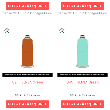
produsului.
pro
SELECTEAZĂ OPȚIUNILE
SELECTEAZĂ OPȚIUNILE
Sensa GREEN - ață biodegradabilă
Sensa GREEN - ață biodegradabilă
Acest
Ace
produs
pro
are
are
mai
ma
multe
mul
variații.
vari
Opțiunile
Opț
pot
po
fi
fi
021 – SENSA Green
045 – SENSA Green
alese
ale
în
în
66.71
lei
66.71
lei
TVA inclus
TVA inclus
pagina
pag
produsului.
pro
SELECTEAZĂ OPȚIUNILE
SELECTEAZĂ OPȚIUNILE