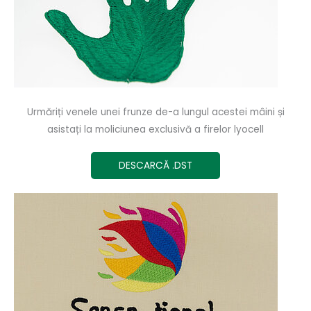
Urmăriți venele unei frunze de-a lungul acestei mâini și
asistați la moliciunea exclusivă a firelor lyocell
DESCARCĂ .DST