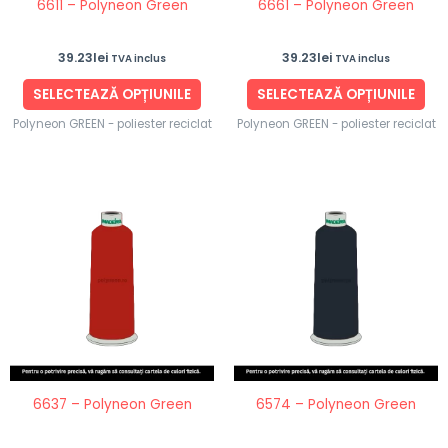
6611 – Polyneon Green
6661 – Polyneon Green
alese
ale
în
în
39.23
lei
39.23
lei
TVA inclus
TVA inclus
pagina
pag
produsului.
pro
SELECTEAZĂ OPȚIUNILE
SELECTEAZĂ OPȚIUNILE
Polyneon GREEN - poliester reciclat
Polyneon GREEN - poliester reciclat
Acest
Ace
produs
pro
are
are
mai
ma
multe
mul
variații.
vari
Opțiunile
Opț
pot
po
fi
fi
6637 – Polyneon Green
6574 – Polyneon Green
alese
ale
în
în