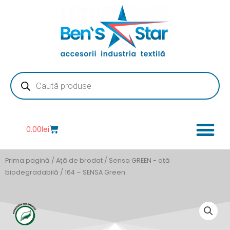
Skip
to
content
Products
search
Cart
0.00
lei
Prima pagină
/
Ață de brodat
/
Sensa GREEN - ață
biodegradabilă
/ 164 – SENSA Green