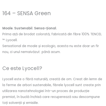
164 – SENSA Green
Moale. Sustenabil. Sensa-țional.
Prima ață de brodat colorată, fabricată din fibre 100% TENCEL
™ Lyocell.
Sensational de moale și ecologic, acesta nu este doar un fir
nou, ci unul nemaivăzut până acum.
Ce este Lyocell?
Lyocell este o fibră naturală, creată de om. Creat din lemn de
la ferme de arbori sustenabile, fibrele lyocell sunt create prin
utilizarea nanotehnologiei într-un proces de producție
premiat, în buclă închisă care recuperează sau descompune
toți solvenții și emisiile.