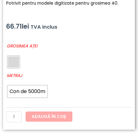
Potrivit pentru modele digitizate pentru grosimea 40.
66.71
lei
TVA inclus
Cantitate
GROSIMEA AȚEI
164
-
SENSA
Green
METRAJ
Con de 5000m
ADAUGĂ ÎN COȘ