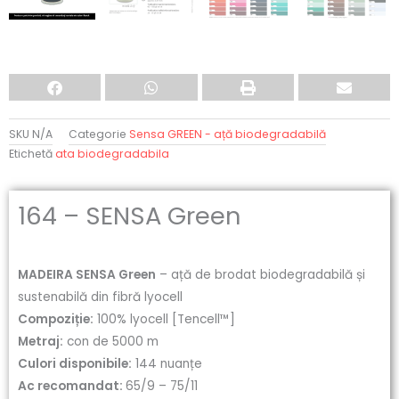
SKU
N/A
Categorie
Sensa GREEN - ață biodegradabilă
Etichetă
ata biodegradabila
164 – SENSA Green
MADEIRA SENSA Green
– ață de brodat biodegradabilă și
sustenabilă din fibră lyocell
Compoziție:
100% lyocell [Tencell™]
Metraj:
con de 5000 m
Culori disponibile:
144 nuanțe
Ac recomandat:
65/9 – 75/11