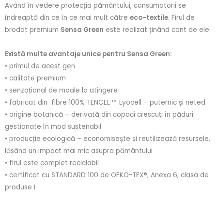
Având în vedere protecția pământului, consumatorii se
îndreaptă din ce în ce mai mult către
eco-textile
. Firul de
brodat premium
Sensa Green
este realizat ținând cont de ele.
Există multe avantaje unice pentru Sensa Green:
• primul de acest gen
• calitate premium
• senzațional de moale la atingere
• fabricat din fibre 100% TENCEL ™ Lyocell – puternic și neted
• origine botanică – derivată din copaci crescuți în păduri
gestionate în mod sustenabil
• producție ecologică – economisește și reutilizează resursele,
lăsând un impact mai mic asupra pământului
• firul este complet reciclabil
• certificat cu STANDARD 100 de OEKO-TEX®, Anexa 6, clasa de
produse I