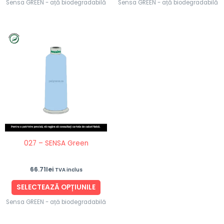
Sensa GREEN - ață biodegradabilă
Sensa GREEN - ață biodegradabilă
Acest
produs
are
mai
multe
variații.
Opțiunile
pot
fi
027 – SENSA Green
alese
în
66.71
lei
TVA inclus
pagina
produsului.
SELECTEAZĂ OPȚIUNILE
Sensa GREEN - ață biodegradabilă