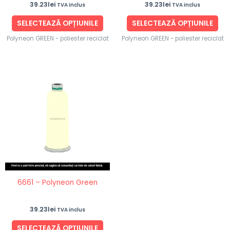
39.23
lei
39.23
lei
TVA inclus
TVA inclus
pagina
pag
produsului.
pro
SELECTEAZĂ OPȚIUNILE
SELECTEAZĂ OPȚIUNILE
Polyneon GREEN - poliester reciclat
Polyneon GREEN - poliester reciclat
Acest
produs
are
mai
multe
variații.
Opțiunile
pot
fi
6661 – Polyneon Green
alese
în
39.23
lei
TVA inclus
pagina
produsului.
SELECTEAZĂ OPȚIUNILE