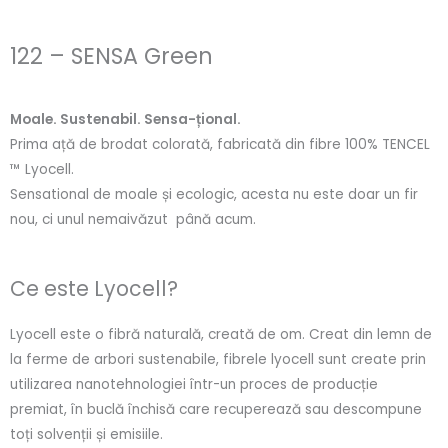
122 – SENSA Green
Moale. Sustenabil. Sensa-țional.
Prima ață de brodat colorată, fabricată din fibre 100% TENCEL
™ Lyocell.
Sensational de moale și ecologic, acesta nu este doar un fir
nou, ci unul nemaivăzut până acum.
Ce este Lyocell?
Lyocell este o fibră naturală, creată de om. Creat din lemn de
la ferme de arbori sustenabile, fibrele lyocell sunt create prin
utilizarea nanotehnologiei într-un proces de producție
premiat, în buclă închisă care recuperează sau descompune
toți solvenții și emisiile.