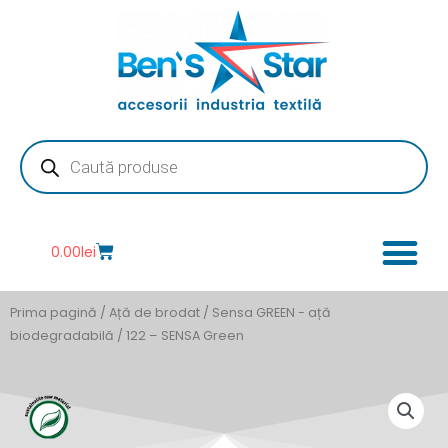
Skip
to
content
Products
search
Cart
0.00
lei
Prima pagină
/
Ață de brodat
/
Sensa GREEN - ață
biodegradabilă
/ 122 – SENSA Green