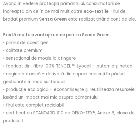
Având în vedere protecția pământului, consumatorii se
îndreaptă din ce în ce mai mult către
eco-textile
. Firul de
brodat premium
Sensa Green
este realizat ținând cont de ele.
Există multe avantaje unice pentru Sensa Green:
• primul de acest gen
• calitate premium
• senzațional de moale la atingere
• fabricat din fibre 100% TENCEL ™ Lyocell – puternic și neted
• origine botanică – derivată din copaci crescuți în păduri
gestionate în mod sustenabil
• producție ecologică – economisește și reutilizează resursele,
lăsând un impact mai mic asupra pământului
• firul este complet reciclabil
• certificat cu STANDARD 100 de OEKO-TEX®, Anexa 6, clasa de
produse I