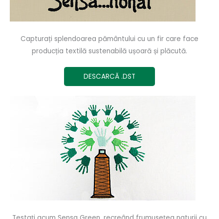
Capturați splendoarea pământului cu un fir care face
producția textilă sustenabilă ușoară și plăcută.
DESCARCĂ .DST
Testați acum Sensa Green, recreând frumusețea naturii cu