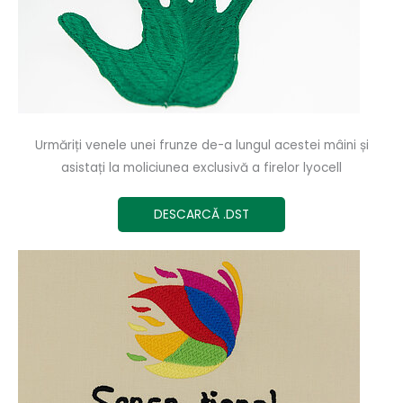
Urmăriți venele unei frunze de-a lungul acestei mâini și
asistați la moliciunea exclusivă a firelor lyocell
DESCARCĂ .DST