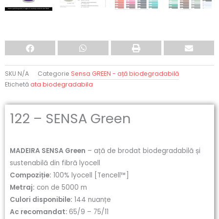
SKU
N/A
Categorie
Sensa GREEN - ață biodegradabilă
Etichetă
ata biodegradabila
122 – SENSA Green
MADEIRA SENSA Green
– ață de brodat biodegradabilă și
sustenabilă din fibră lyocell
Compoziție:
100% lyocell [Tencell™]
Metraj:
con de 5000 m
Culori disponibile:
144 nuanțe
Ac recomandat:
65/9 – 75/11