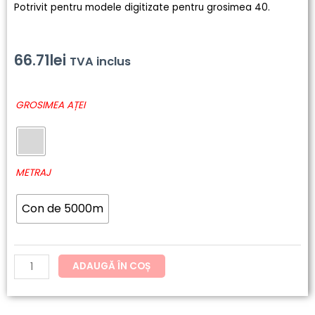
Potrivit pentru modele digitizate pentru grosimea 40.
66.71
lei
TVA inclus
Cantitate
GROSIMEA AȚEI
122
-
SENSA
Green
METRAJ
Con de 5000m
ADAUGĂ ÎN COȘ