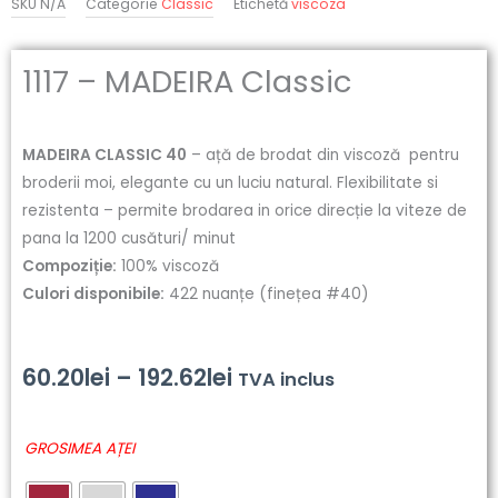
SKU
N/A
Categorie
Classic
Etichetă
viscoza
1117 – MADEIRA Classic
MADEIRA CLASSIC 40
– ață de brodat din viscoză pentru
broderii moi, elegante cu un luciu natural. Flexibilitate si
rezistenta – permite brodarea in orice direcție la viteze de
pana la 1200 cusături/ minut
Compoziție:
100% viscoză
Culori disponibile:
422 nuanțe (finețea #40)
Interval
60.20
lei
–
192.62
lei
TVA inclus
de
Cantitate
GROSIMEA AȚEI
prețuri:
1117
-