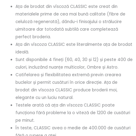
Ața de brodat din vîscoză CLASSIC este creat din
materialele prime de cea mai bună calitate (fibre de
celuloză regenerată), dându-i finisajului o strălucire
uimitoare dar totodată subtilă care completează
perfect broderia.
Ața din vîscoza CLASSIC este literalmente ața de brodat
ideală.
Sunt disponibile 4 fineți (60, 40, 30 și 12) și peste 400 de
culori, incluzând nuanțe multicolor, Ombre și Astro.
Catifelarea și flexibilitatea extremă previn crearea
buclelor și permit cusături în orice direcție. Ața de
brodat din vîscoza CLASSIC produce broderii moi,
elegante cu un luciu natural.
Testele arată că ața din vîscoza CLASSIC poate
funcționa fără probleme la o viteză de 1200 de cusături
pe minut.
În teste, CLASSIC avea o medie de 400.000 de cusături
fără o rupere a aței.