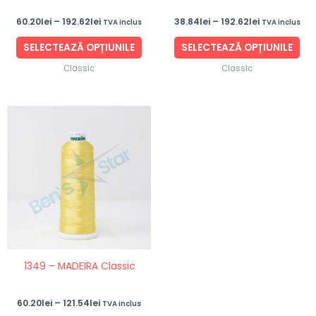
în
în
60.20
lei
–
192.62
lei
38.84
lei
–
192.62
lei
TVA inclus
TVA inclus
pagina
pag
produsului.
pro
SELECTEAZĂ OPȚIUNILE
SELECTEAZĂ OPȚIUNILE
Classic
Classic
Interval
Acest
de
produs
prețuri:
60.20lei
are
până
mai
la
121.54lei
multe
variații.
Opțiunile
pot
fi
1349 – MADEIRA Classic
alese
în
60.20
lei
–
121.54
lei
TVA inclus
pagina