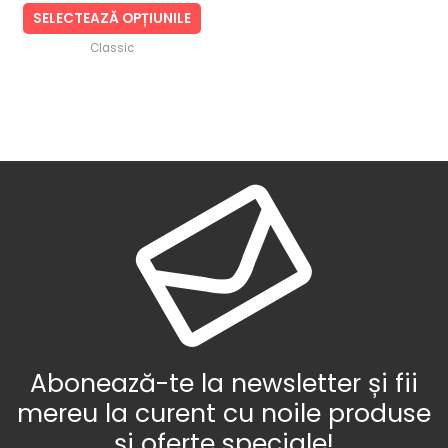
produsului.
SELECTEAZĂ OPȚIUNILE
Classic
Abonează-te la newsletter și fii
mereu la curent cu noile produse
și oferte speciale!