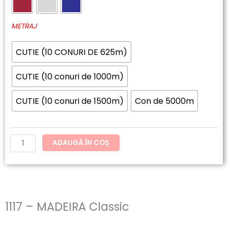
60.20lei
MADEIRA
până
Classic
METRAJ
la
CUTIE (10 CONURI DE 625m)
192.62lei
CUTIE (10 conuri de 1000m)
CUTIE (10 conuri de 1500m)
Con de 5000m
ADAUGĂ ÎN COȘ
1117 – MADEIRA Classic