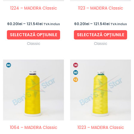
fi
fi
1224 – MADEIRA Classic
1123 – MADEIRA Classic
alese
ale
în
în
60.20
lei
–
121.54
lei
60.20
lei
–
121.54
lei
TVA inclus
TVA inclus
pagina
pag
produsului.
pro
SELECTEAZĂ OPȚIUNILE
SELECTEAZĂ OPȚIUNILE
Classic
Classic
Interval
Interval
Acest
Ace
de
de
produs
pro
prețuri:
prețuri:
60.20lei
38.84lei
are
are
până
până
mai
ma
la
la
192.62lei
192.62lei
multe
mul
variații.
vari
Opțiunile
Opț
pot
po
fi
fi
1064 – MADEIRA Classic
1023 – MADEIRA Classic
alese
ale