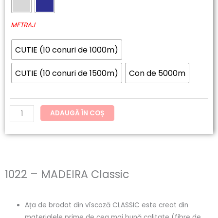
60.20lei
MADEIRA
până
Classic
METRAJ
la
CUTIE (10 conuri de 1000m)
192.62lei
CUTIE (10 conuri de 1500m)
Con de 5000m
ADAUGĂ ÎN COȘ
1022 – MADEIRA Classic
Ața de brodat din vîscoză CLASSIC este creat din
materialele prime de cea mai bună calitate (fibre de