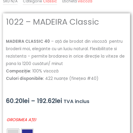
SKU
N/A
Categorie
Classic
Etichetă
viscoza
1022 – MADEIRA Classic
MADEIRA CLASSIC 40
– ață de brodat din viscoză pentru
broderii moi, elegante cu un luciu natural. Flexibilitate si
rezistenta – permite brodarea in orice direcție la viteze de
pana la 1200 cusături/ minut
Compoziție:
100% viscoză
Culori disponibile:
422 nuanțe (finețea #40)
Interval
60.20
lei
–
192.62
lei
TVA inclus
de
Cantitate
GROSIMEA AȚEI
prețuri:
1022
-