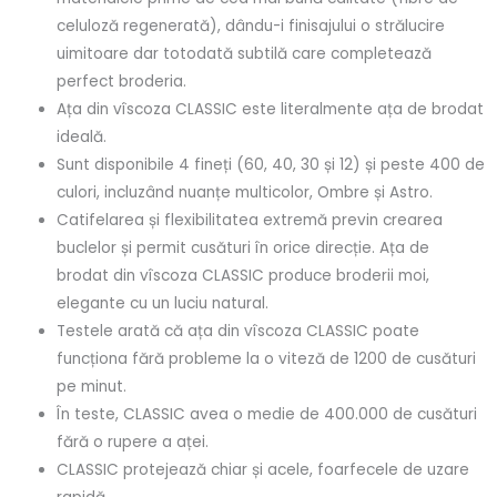
celuloză regenerată), dându-i finisajului o strălucire
uimitoare dar totodată subtilă care completează
perfect broderia.
Ața din vîscoza CLASSIC este literalmente ața de brodat
ideală.
Sunt disponibile 4 fineți (60, 40, 30 și 12) și peste 400 de
culori, incluzând nuanțe multicolor, Ombre și Astro.
Catifelarea și flexibilitatea extremă previn crearea
buclelor și permit cusături în orice direcție. Ața de
brodat din vîscoza CLASSIC produce broderii moi,
elegante cu un luciu natural.
Testele arată că ața din vîscoza CLASSIC poate
funcționa fără probleme la o viteză de 1200 de cusături
pe minut.
În teste, CLASSIC avea o medie de 400.000 de cusături
fără o rupere a aței.
CLASSIC protejează chiar și acele, foarfecele de uzare