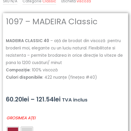
SKU
N/A
Categorie
Classic
Etichetă
viscoza
1097 – MADEIRA Classic
MADEIRA CLASSIC 40
– ață de brodat din viscoză pentru
broderii moi, elegante cu un luciu natural. Flexibilitate si
rezistenta – permite brodarea in orice direcție la viteze de
pana la 1200 cusături/ minut
Compoziție:
100% viscoză
Culori disponibile:
422 nuanțe (finețea #40)
Interval
60.20
lei
–
121.54
lei
TVA inclus
de
Cantitate
GROSIMEA AȚEI
prețuri:
1097
-