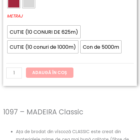
60.20lei
MADEIRA
până
Classic
METRAJ
la
CUTIE (10 CONURI DE 625m)
121.54lei
CUTIE (10 conuri de 1000m)
Con de 5000m
ADAUGĂ ÎN COȘ
1097 – MADEIRA Classic
Ața de brodat din vîscoză CLASSIC este creat din
materialele prime de cea mai bună calitate (fibre de