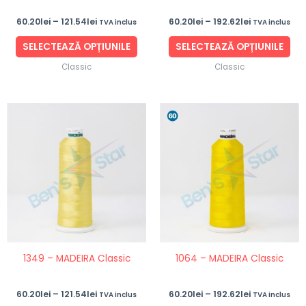
în
în
60.20
lei
–
121.54
lei
60.20
lei
–
192.62
lei
TVA inclus
TVA inclus
pagina
pag
produsului.
pro
SELECTEAZĂ OPȚIUNILE
SELECTEAZĂ OPȚIUNILE
Classic
Classic
Interval
Interval
Acest
Ace
de
de
produs
pro
prețuri:
prețuri:
60.20lei
60.20lei
are
are
până
până
mai
ma
la
la
121.54lei
192.62lei
multe
mul
variații.
vari
Opțiunile
Opț
pot
po
fi
fi
1349 – MADEIRA Classic
1064 – MADEIRA Classic
alese
ale
în
în
60.20
lei
–
121.54
lei
60.20
lei
–
192.62
lei
TVA inclus
TVA inclus
pagina
pag