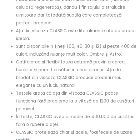
celuloză regenerată), dându-i finisajului o strălucire
uimitoare dar totodată subtilă care completează
perfect broderia.
Ața din vîscoza CLASSIC este literalmente ața de brodat
ideală.
Sunt disponibile 4 fineți (60, 40, 30 și 12) și peste 400 de
culori, incluzând nuanțe multicolor, Ombre și Astro.
Catifelarea și flexibilitatea extremă previn crearea
buclelor și permit cusături în orice direcție. Ața de
brodat din vîscoza CLASSIC produce broderii moi,
elegante cu un luciu natural.
Testele arată că ața din vîscoza CLASSIC poate
funcționa fără probleme la o viteză de 1200 de cusături
pe minut.
În teste, CLASSIC avea o medie de 400.000 de cusături
fără o rupere a aței.
CLASSIC protejează chiar și acele, foarfecele de uzare