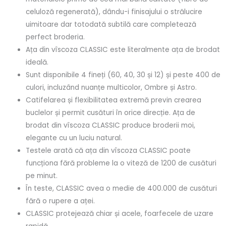
celuloză regenerată), dându-i finisajului o strălucire
uimitoare dar totodată subtilă care completează
perfect broderia.
Ața din vîscoza CLASSIC este literalmente ața de brodat
ideală.
Sunt disponibile 4 fineți (60, 40, 30 și 12) și peste 400 de
culori, incluzând nuanțe multicolor, Ombre și Astro.
Catifelarea și flexibilitatea extremă previn crearea
buclelor și permit cusături în orice direcție. Ața de
brodat din vîscoza CLASSIC produce broderii moi,
elegante cu un luciu natural.
Testele arată că ața din vîscoza CLASSIC poate
funcționa fără probleme la o viteză de 1200 de cusături
pe minut.
În teste, CLASSIC avea o medie de 400.000 de cusături
fără o rupere a aței.
CLASSIC protejează chiar și acele, foarfecele de uzare