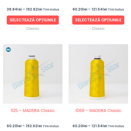
în
în
38.84
lei
–
192.62
lei
60.20
lei
–
121.54
lei
TVA inclus
TVA inclus
pagina
pag
produsului.
pro
SELECTEAZĂ OPȚIUNILE
SELECTEAZĂ OPȚIUNILE
Classic
Classic
Interval
Interval
Acest
Ace
de
de
produs
pro
prețuri:
prețuri:
60.20lei
60.20lei
are
are
până
până
mai
ma
la
la
192.62lei
121.54lei
multe
mul
variații.
vari
Opțiunile
Opț
pot
po
fi
fi
1125 – MADEIRA Classic
1069 – MADEIRA Classic
alese
ale
în
în
60.20
lei
–
192.62
lei
60.20
lei
–
121.54
lei
TVA inclus
TVA inclus
pagina
pag