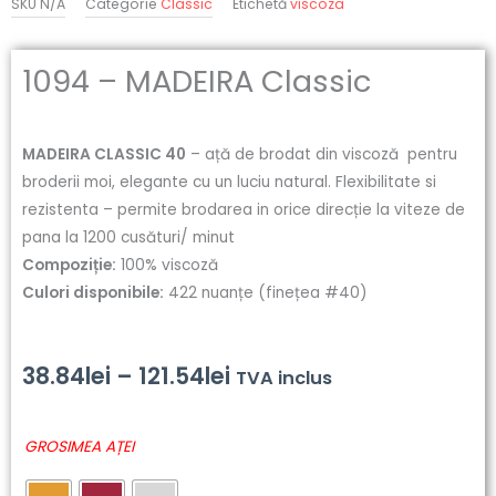
SKU
N/A
Categorie
Classic
Etichetă
viscoza
1094 – MADEIRA Classic
MADEIRA CLASSIC 40
– ață de brodat din viscoză pentru
broderii moi, elegante cu un luciu natural. Flexibilitate si
rezistenta – permite brodarea in orice direcție la viteze de
pana la 1200 cusături/ minut
Compoziție:
100% viscoză
Culori disponibile:
422 nuanțe (finețea #40)
Interval
38.84
lei
–
121.54
lei
TVA inclus
de
Cantitate
GROSIMEA AȚEI
prețuri:
1094
-