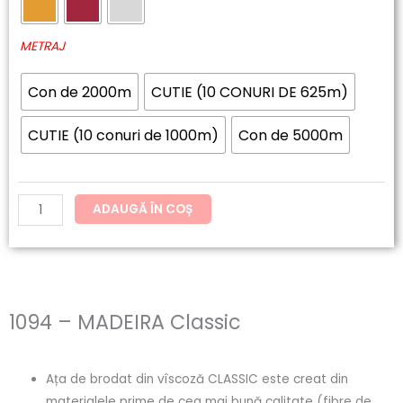
38.84lei
MADEIRA
până
Classic
METRAJ
la
Con de 2000m
CUTIE (10 CONURI DE 625m)
121.54lei
CUTIE (10 conuri de 1000m)
Con de 5000m
ADAUGĂ ÎN COȘ
1094 – MADEIRA Classic
Ața de brodat din vîscoză CLASSIC este creat din
materialele prime de cea mai bună calitate (fibre de