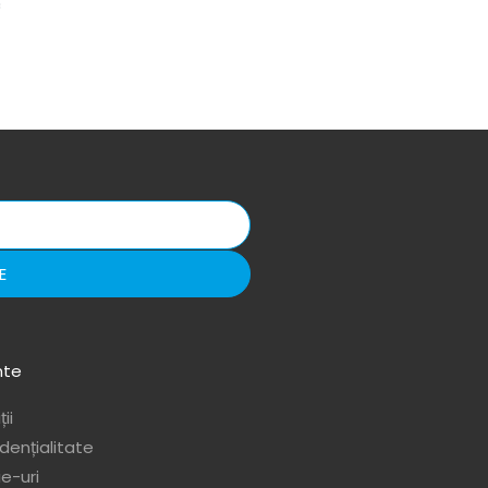
c
E
nte
ii
idențialitate
ie-uri