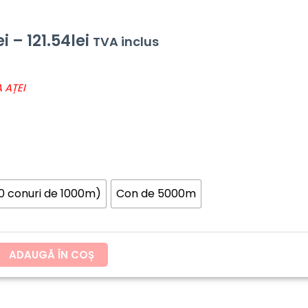
Interval
ei
–
121.54
lei
TVA inclus
de
 AȚEI
prețuri:
60.20lei
până
la
10 conuri de 1000m)
Con de 5000m
121.54lei
ADAUGĂ ÎN COȘ