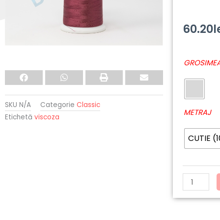
60.20
l
Cantitate
GROSIMEA
1034
-
MADEIRA
SKU
N/A
Categorie
Classic
Classic
METRAJ
Etichetă
viscoza
CUTIE (