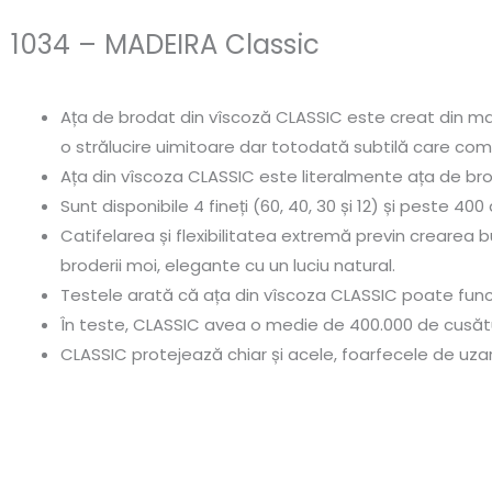
1034 – MADEIRA Classic
Ața de brodat din vîscoză CLASSIC este creat din mat
o strălucire uimitoare dar totodată subtilă care co
Ața din vîscoza CLASSIC este literalmente ața de bro
Sunt disponibile 4 fineți (60, 40, 30 și 12) și peste 40
Catifelarea și flexibilitatea extremă previn crearea b
broderii moi, elegante cu un luciu natural.
Testele arată că ața din vîscoza CLASSIC poate funcț
În teste, CLASSIC avea o medie de 400.000 de cusătur
CLASSIC protejează chiar și acele, foarfecele de uza