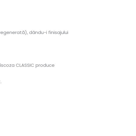
egenerată), dându-i finisajului
n vîscoza CLASSIC produce
.