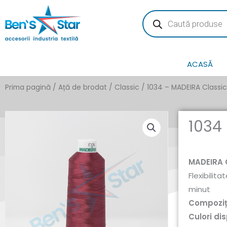
Skip
Products
search
to
content
ACASĂ
Prima pagină
/
Ață de brodat
/
Classic
/ 1034 – MADEIRA Classic
1034
MADEIRA 
Flexibilit
minut
Compoziț
Culori dis