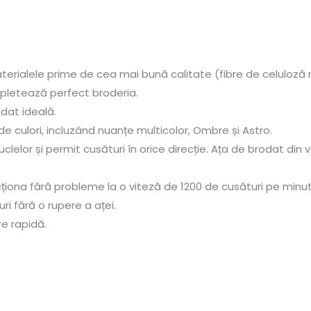
erialele prime de cea mai bună calitate (fibre de celuloză r
mpletează perfect broderia.
dat ideală.
0 de culori, incluzând nuanțe multicolor, Ombre și Astro.
uclelor și permit cusături în orice direcție. Ața de brodat di
iona fără probleme la o viteză de 1200 de cusături pe minut
i fără o rupere a aței.
re rapidă.