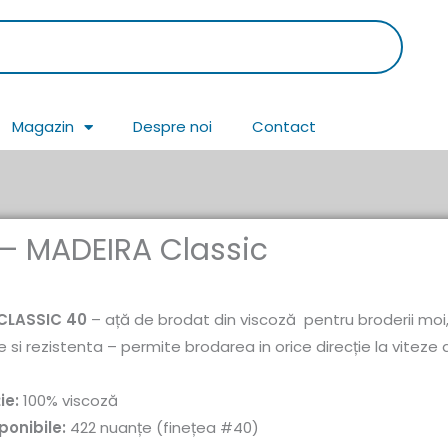
Magazin
Despre noi
Contact
 – MADEIRA Classic
CLASSIC 40
– ață de brodat din viscoză pentru broderii moi,
ate si rezistenta – permite brodarea in orice direcție la viteze
ie:
100% viscoză
ponibile:
422 nuanțe (finețea #40)