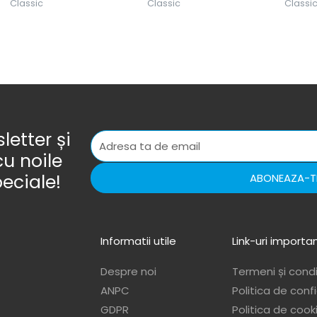
Classic
Classic
Classi
etter și
cu noile
peciale!
ABONEAZA-T
Informatii utile
Link-uri importa
Despre noi
Termeni și condiț
ANPC
Politica de conf
GDPR
Politica de cook