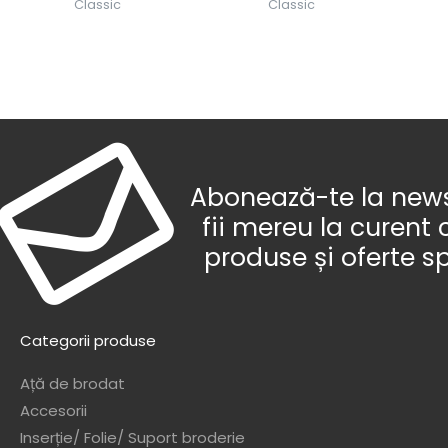
Classic
Classic
Abonează-te la newsl
fii mereu la curent 
produse și oferte s
Categorii produse
Ață de brodat
Accesorii
Inserție/ Folie/ Suport broderie