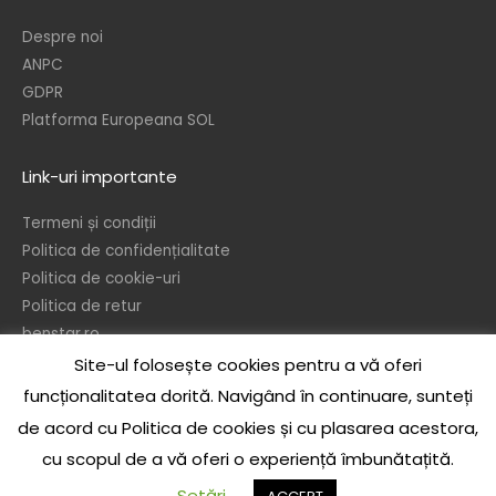
Despre noi
ANPC
GDPR
Platforma Europeana SOL
Link-uri importante
Termeni și condiții
Politica de confidențialitate
Politica de cookie-uri
Politica de retur
benstar.ro
Site-ul folosește cookies pentru a vă oferi
© 2026 – Ben’s Star srl
funcționalitatea dorită. Navigând în continuare, sunteți
In temeiul dispozitiilor referitoare la protejarea drepturilor de autor, este
de acord cu Politica de cookies și cu plasarea acestora,
interzisa reproducerea sau publicarea sub orice forma a continului acestui
cu scopul de a vă oferi o experiență îmbunătațită.
site, integral sau partial, precum si realizarea de opere derivate, de catre
orice persoana, fizica sau juridica, fara acordul scris prealabil al autorului, cu
Setări