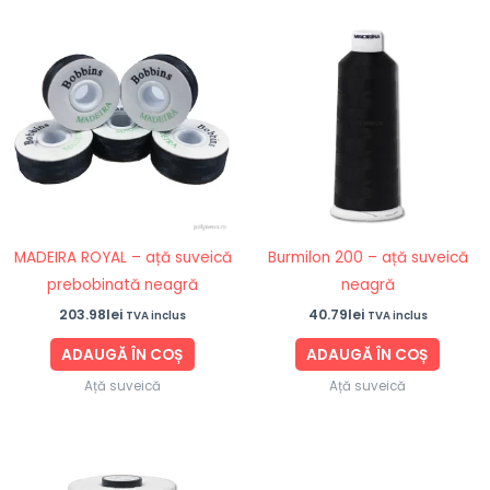
MADEIRA ROYAL – ață suveică
Burmilon 200 – ață suveică
prebobinată neagră
neagră
203.98
lei
40.79
lei
TVA inclus
TVA inclus
ADAUGĂ ÎN COȘ
ADAUGĂ ÎN COȘ
Ață suveică
Ață suveică