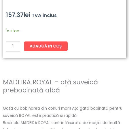
157.37
lei
TVA inclus
Cantitate
În stoc
MADEIRA
ROYAL
ADAUGĂ ÎN COȘ
-
ață
suveică
prebobinată
MADEIRA ROYAL – ață suveică
albă
prebobinată albă
Gata cu bobinarea din conuri mari! Ața gata bobinată pentru
suveică ROYAL este practică și rapidă.
Bobinele MADEIRA ROYAL sunt înfășurate de mașini de înaltă