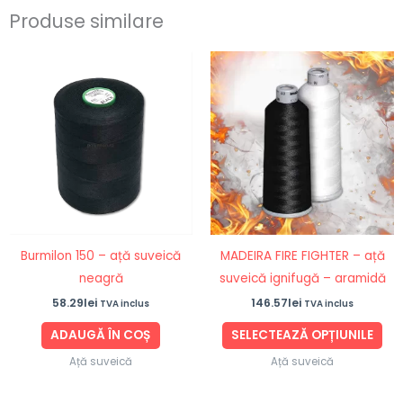
Produse similare
Ace
pro
are
ma
mul
vari
Opț
po
fi
Burmilon 150 – ață suveică
MADEIRA FIRE FIGHTER – ață
ale
neagră
suveică ignifugă – aramidă
în
58.29
lei
146.57
lei
TVA inclus
TVA inclus
pag
pro
ADAUGĂ ÎN COȘ
SELECTEAZĂ OPȚIUNILE
Ață suveică
Ață suveică