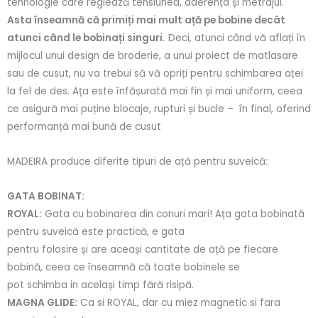
tehnologie care reglează tensiunea, aderența și metrajul.
Asta înseamnă că primiți mai mult ață pe bobine decât
atunci când le bobinați singuri.
Deci, atunci când vă aflați în
mijlocul unui design de broderie, a unui proiect de matlasare
sau de cusut, nu va trebui să vă opriți pentru schimbarea aței
la fel de des. Ața este înfășurată mai fin și mai uniform, ceea
ce asigură mai puține blocaje, rupturi și bucle – în final, oferind
performanță mai bună de cusut
MADEIRA produce diferite tipuri de ață pentru suveică:
GATA BOBINAT:
ROYAL:
Gata cu bobinarea din conuri mari! Ața gata bobinată
pentru suveică este practică, e gata
pentru folosire și are aceași cantitate de ață pe fiecare
bobină, ceea ce înseamnă că toate bobinele se
pot schimba in același timp fără risipă.
MAGNA GLIDE:
Ca si ROYAL, dar cu miez magnetic si fara