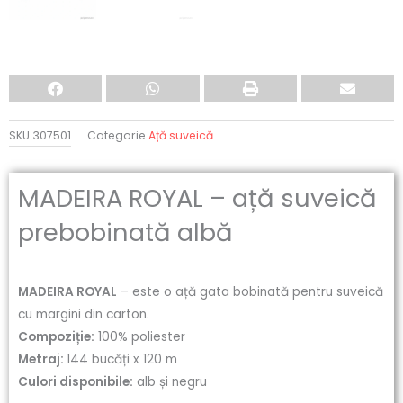
SKU
307501
Categorie
Ață suveică
MADEIRA ROYAL – ață suveică
prebobinată albă
MADEIRA ROYAL
– este o ață gata bobinată pentru suveică
cu margini din carton.
Compoziție:
100% poliester
Metraj:
144 bucăți x 120 m
Culori disponibile:
alb și negru