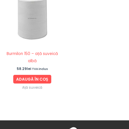
Burmilon 150 – ață suveică
albă
58.29
lei
TVA inclus
ADAUGĂ ÎN COȘ
Ață suveică