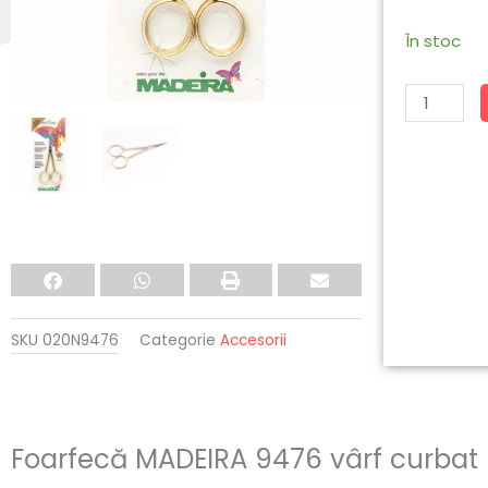
Cantitate
În stoc
Foarfecă
MADEIRA
9476
vârf
curbat
-
10,5CM
SKU
020N9476
Categorie
Accesorii
Foarfecă MADEIRA 9476 vârf curbat