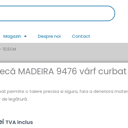
Magazin
Despre noi
Contact
– 10,5CM
fecă MADEIRA 9476 vârf curbat
bat permite o taiere precisa si sigura, fara a deteriora materi
r de legătură.
ei
TVA inclus