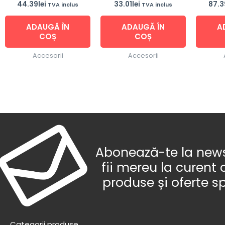
44.39
lei
33.01
lei
87.3
TVA inclus
TVA inclus
ADAUGĂ ÎN
ADAUGĂ ÎN
A
COȘ
COȘ
Accesorii
Accesorii
Abonează-te la newsl
fii mereu la curent 
produse și oferte s
Categorii produse