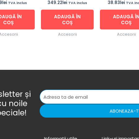
9
lei
349.22
lei
38.83
lei
TVA inclus
TVA inclus
TVA in
DAUGĂ ÎN
ADAUGĂ ÎN
ADAUGĂ Î
COȘ
COȘ
COȘ
Accesorii
Accesorii
Accesorii
etter și
cu noile
peciale!
ABONEAZA-T
Informatii utile
Link-uri importa