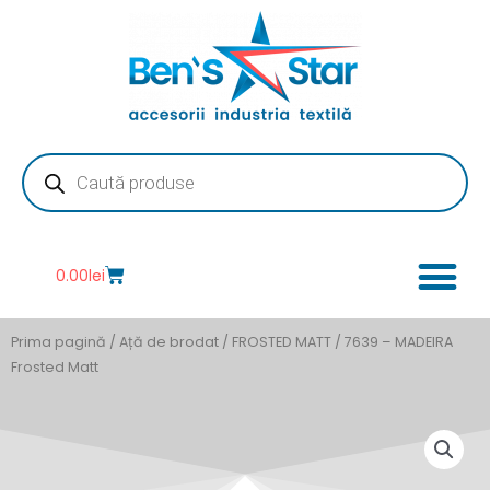
Skip
to
content
Products
search
Cart
0.00
lei
Prima pagină
/
Ață de brodat
/
FROSTED MATT
/ 7639 – MADEIRA
Frosted Matt