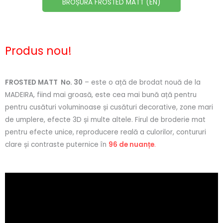
BROȘURĂ FROSTED MATT (EN)
Produs nou!
FROSTED MATT No. 30
– este o ață de brodat nouă de la
MADEIRA, fiind mai groasă, este cea mai bună ață pentru
pentru cusături voluminoase și cusături decorative, zone mari
de umplere, efecte 3D și multe altele. Firul de broderie mat
pentru efecte unice, reproducere reală a culorilor, contururi
clare și contraste puternice în
96 de nuanțe
.