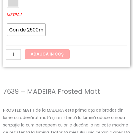
MADEIRA
Frosted
METRAJ
Matt
Con de 2500m
ADAUGĂ ÎN COȘ
7639 – MADEIRA Frosted Matt
FROSTED MATT
de la MADEIRA este
prima ață de brodat din
lume cu adevărat mată și rezistentă la lumină aduce o noua
senzație la cum percepem culorile ducând la noi cote maxime
de rezistenta la lumina. Datorită miezului unic ceramic această