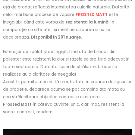
ață de brodat reflectă intensitatea culorile naturale. Datorita
celor mai bune procese de vopsire
FROSTED MATT
este
inegalabil când este vorba de
rezistența la lumină
. În
comparație cu alte ate, își menține culoarea si nu se
decolorează.
Disponibil in 201 nuanțe.
Este ușor de spălat și de îngrijit, fiind ata de brodat din
poliester este rezistent la clor si razele solare fiind adecvat in
toate sectoarele. Datorita lipsei de strălucire, broderiile
realizate au o claritate de neegalat.
Acest fir
permite mai multă creativitate în crearea designurilor
de broderie, deoarece acuma se pot combina ața mată cu
cea strălucitoare obținând contraste uimitoare.
Frosted Matt
în câteva cuvinte: unic, clar, mat, rezistent la
soare, contrast, modern.