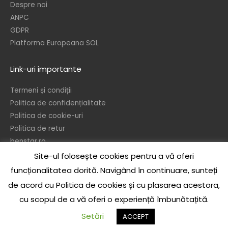
Despre noi
ANPC
GDPR
Platforma Europeana SOL
Link-uri importante
Termeni și condiții
Politica de confidențialitate
Politica de cookie-uri
Politica de retur
benstar.ro
Site-ul folosește cookies pentru a vă oferi
© 2026 – Ben’s Star srl
funcționalitatea dorită. Navigând în continuare, sunteți
In temeiul dispozitiilor referitoare la protejarea drepturilor de autor, este
de acord cu Politica de cookies și cu plasarea acestora,
interzisa reproducerea sau publicarea sub orice forma a continului acestui
cu scopul de a vă oferi o experiență îmbunătațită.
site, integral sau partial, precum si realizarea de opere derivate, de catre
orice persoana, fizica sau juridica, fara acordul scris prealabil al autorului, cu
Setări
ACCEPT
sau fara specificarea sursei.