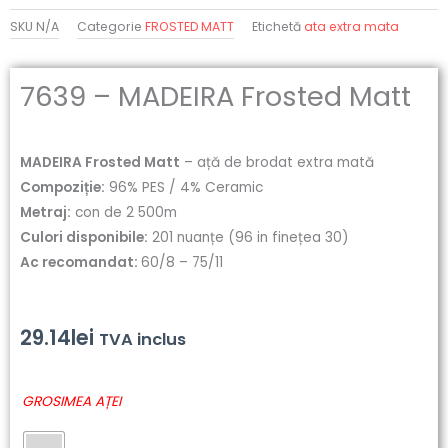
SKU
N/A
Categorie
FROSTED MATT
Etichetă
ata extra mata
7639 – MADEIRA Frosted Matt
MADEIRA Frosted Matt
– ață de brodat extra mată
Compoziție:
96% PES / 4% Ceramic
Metraj:
con de 2 500m
Culori disponibile:
201 nuanțe (96 in finețea 30)
Ac recomandat:
60/8 – 75/11
29.14
lei
TVA inclus
Cantitate
GROSIMEA AȚEI
7639
-