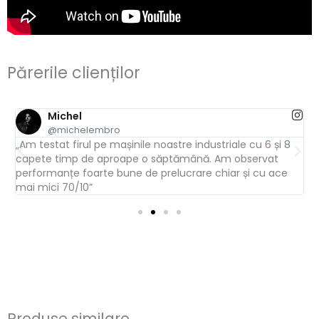
Părerile clienților
Michel
@michelembro
„Am testat firul pe mașinile noastre industriale cu 6 și 8
„
capete timp de aproape o săptămână. Am observat
a
performanțe foarte bune de prelucrare chiar și cu ace
t
mai mici 70/10”
Produse similare