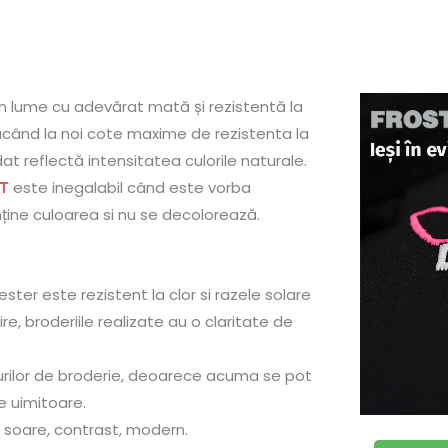
n lume cu adevărat mată și rezistentă la
când la noi cote maxime de rezistenta la
t reflectă intensitatea culorile naturale.
T
este inegalabil când este vorba
nține culoarea si nu se decolorează.
iester este rezistent la clor si razele solare
re, broderiile realizate au o claritate de
urilor de broderie, deoarece acuma se pot
 uimitoare.
la soare, contrast, modern.