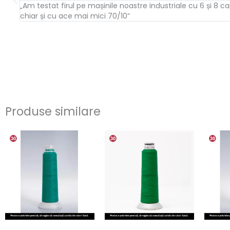
„Am testat firul pe mașinile noastre industriale cu 6 și
chiar și cu ace mai mici 70/10”
Produse similare
Interval
Interval
Acest
Acest
de
de
produs
produs
prețuri:
prețuri:
29.14lei
29.14lei
are
are
până
până
la
mai
la
mai
38.48lei
38.48lei
multe
multe
variații.
variații.
Opțiunile
Opțiunile