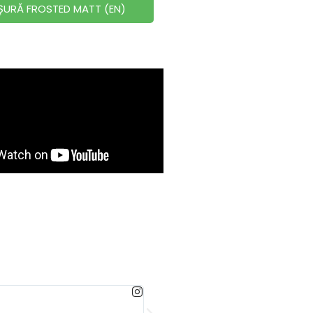
ȘURĂ FROSTED MATT (EN)
Marius
@mariusika86