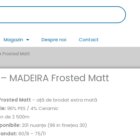
Magazin
Despre noi
Contact
 Frosted Matt
 – MADEIRA Frosted Matt
Frosted Matt
– ață de brodat extra mată
ie:
96% PES / 4% Ceramic
n de 2 500m
ponibile:
201 nuanțe (96 in finețea 30)
mandat:
60/8 – 75/11