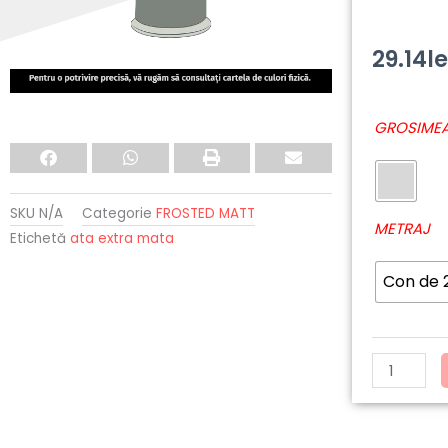
29.14
le
Cantitate
GROSIMEA
7432
-
MADEIRA
SKU
N/A
Categorie
FROSTED MATT
Frosted
METRAJ
Etichetă
ata extra mata
Matt
Con de