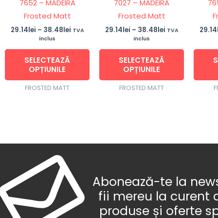
7652 – MADEIRA
7027 – MADEIRA
76
pot
pot
Frosted Matt
Frosted Matt
F
fi
fi
alese
alese
29.14
lei
–
38.48
lei
29.14
lei
–
38.48
lei
29.14
TVA
TVA
inclus
inclus
în
în
pagina
pagina
SELECTEAZĂ
SELECTEAZĂ
S
produsului.
produsulu
OPȚIUNILE
OPȚIUNILE
FROSTED MATT
FROSTED MATT
F
Abonează-te la newsl
fii mereu la curent 
produse și oferte s