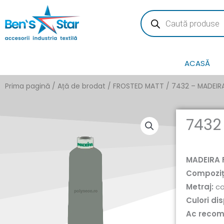
Skip
Products
search
to
content
ACASĂ
Prima pagină
/
Ață de brodat
/
FROSTED MATT
/ 7432 – MADEIRA
7432
MADEIRA 
Compoziț
Metraj:
co
Culori dis
Ac reco