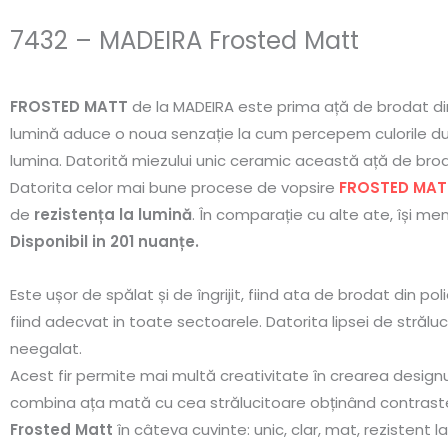
7432 – MADEIRA Frosted Matt
FROSTED MATT
de la MADEIRA este
prima ață de brodat di
lumină aduce o noua senzație la cum percepem culorile du
lumina. Datorită miezului unic ceramic această ață de broda
Datorita celor mai bune procese de vopsire
FROSTED MAT
de
rezistența la lumină
. În comparație cu alte ate, își me
Disponibil in 201 nuanțe.
Este ușor de spălat și de îngrijit, fiind ata de brodat din pol
fiind adecvat in toate sectoarele. Datorita lipsei de străluci
neegalat.
Acest fir
permite mai multă creativitate în crearea design
combina ața mată cu cea strălucitoare obținând contraste
Frosted Matt
în câteva cuvinte: unic, clar, mat, rezistent 