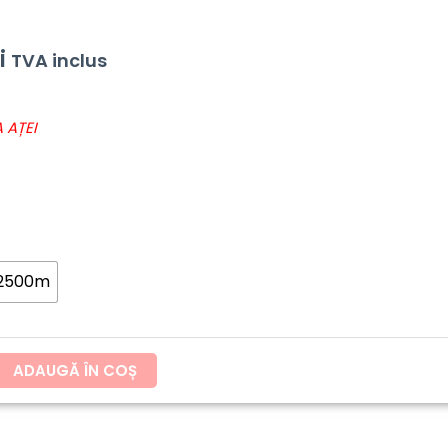
i
TVA inclus
 AȚEI
 2500m
ADAUGĂ ÎN COȘ