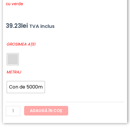
cu verde
39.23
lei
TVA inclus
Cantitate
GROSIMEA AȚEI
6797
-
Polyneon
Green
METRAJ
Con de 5000m
ADAUGĂ ÎN COȘ