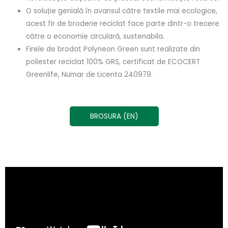
O soluție genială în avansul către textile mai ecologice,
acest fir de broderie reciclat face parte dintr-o trecere
către o economie circulară, sustenabila.
Firele de brodat Polyneon Green sunt realizate din
poliester reciclat 100% GRS, certificat de ECOCERT
Greenlife, Numar de Licenta 240979.
BROSURA (EN)