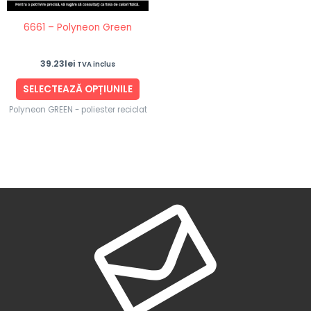
fi
6661 – Polyneon Green
alese
în
39.23
lei
TVA inclus
pagina
produsului.
SELECTEAZĂ OPȚIUNILE
Polyneon GREEN - poliester reciclat