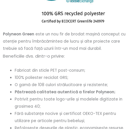
Polyneon Green
este un nou fir de brodat mașină conceput cu
atenție pentru îmbrăcămintea de lucru și alte proiecte care
trebuie să facă față uzurii într-un mod mai durabil.
Beneficiile dvs. dintr-o privire:
Fabricat din sticle PET post-consum;
100% poliester reciclat GRS;
O gamă de 108 culori strălucitoare și rezistente;
Păstrează calitatea autentică a firelor Polyneon;
Potrivit pentru toate logo-urile și modelele digitizate in
grosimea 40;
Fără substanțe nocive și certificat OEKO-TEX pentru
utilizare pe articole pentru bebeluși;
Refolosește deșeurile de plastic, economisește resurse.