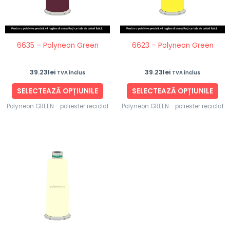
Opțiunile
Opț
pot
po
fi
fi
6635 – Polyneon Green
6623 – Polyneon Green
alese
ale
în
în
39.23
lei
39.23
lei
TVA inclus
TVA inclus
pagina
pag
produsului.
pro
SELECTEAZĂ OPȚIUNILE
SELECTEAZĂ OPȚIUNILE
Polyneon GREEN - poliester reciclat
Polyneon GREEN - poliester reciclat
Acest
produs
are
mai
multe
variații.
Opțiunile
pot