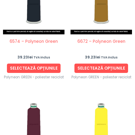
multe
mul
variații.
vari
Opțiunile
Opț
pot
po
fi
fi
6574 – Polyneon Green
6672 – Polyneon Green
alese
ale
în
în
39.23
lei
39.23
lei
TVA inclus
TVA inclus
pagina
pag
produsului.
pro
SELECTEAZĂ OPȚIUNILE
SELECTEAZĂ OPȚIUNILE
Polyneon GREEN - poliester reciclat
Polyneon GREEN - poliester reciclat
Acest
Ace
produs
pro
are
are
mai
ma
multe
mul
variații.
vari