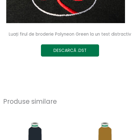
Luați firul de broderie Polyneon Green la un test distractiv
DESCARCĂ .DST
Produse similare
Acest
Ace
produs
pro
are
are
mai
ma