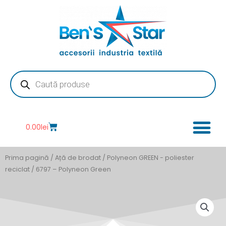
Skip
to
content
Products
search
Cart
0.00
lei
Prima pagină
/
Ață de brodat
/
Polyneon GREEN - poliester
reciclat
/ 6797 – Polyneon Green