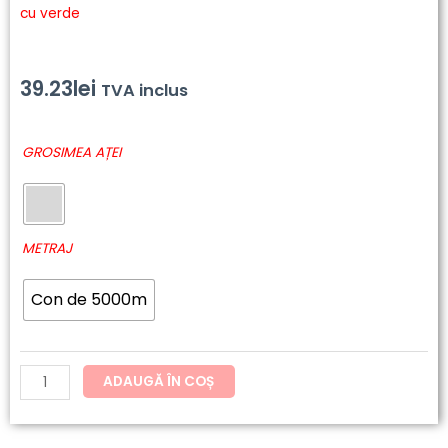
cu verde
39.23
lei
TVA inclus
Cantitate
GROSIMEA AȚEI
6772
-
Polyneon
Green
METRAJ
Con de 5000m
ADAUGĂ ÎN COȘ