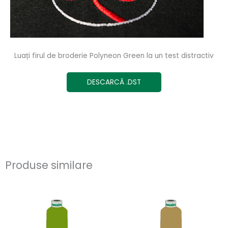
Luați firul de broderie Polyneon Green la un test distractiv
DESCARCĂ .DST
Produse similare
Acest
Ace
produs
pro
are
are
mai
ma