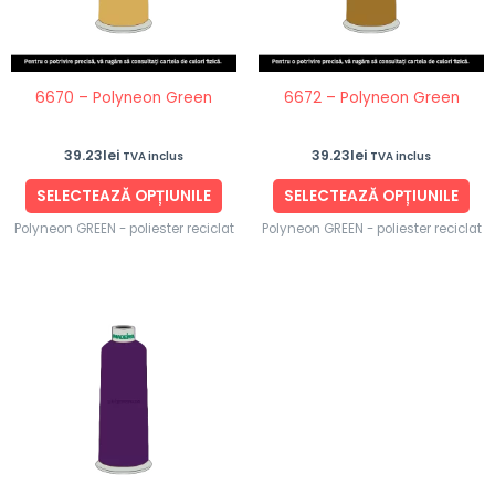
Opțiunile
Opț
pot
po
fi
fi
6670 – Polyneon Green
6672 – Polyneon Green
alese
ale
în
în
39.23
lei
39.23
lei
TVA inclus
TVA inclus
pagina
pag
produsului.
pro
SELECTEAZĂ OPȚIUNILE
SELECTEAZĂ OPȚIUNILE
Polyneon GREEN - poliester reciclat
Polyneon GREEN - poliester reciclat
Acest
produs
are
mai
multe
variații.
Opțiunile
pot