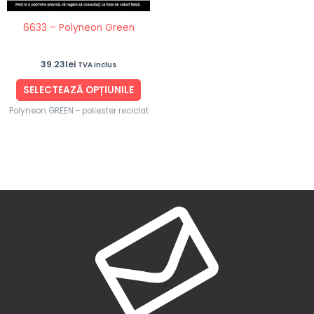
fi
6633 – Polyneon Green
alese
în
39.23
lei
TVA inclus
pagina
produsului.
SELECTEAZĂ OPȚIUNILE
Polyneon GREEN - poliester reciclat