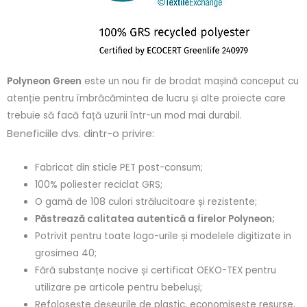
Polyneon Green
este un nou fir de brodat mașină conceput cu
atenție pentru îmbrăcămintea de lucru și alte proiecte care
trebuie să facă față uzurii într-un mod mai durabil.
Beneficiile dvs. dintr-o privire:
Fabricat din sticle PET post-consum;
100% poliester reciclat GRS;
O gamă de 108 culori strălucitoare și rezistente;
Păstrează calitatea autentică a firelor Polyneon;
Potrivit pentru toate logo-urile și modelele digitizate in
grosimea 40;
Fără substanțe nocive și certificat OEKO-TEX pentru
utilizare pe articole pentru bebeluși;
Refolosește deșeurile de plastic, economisește resurse.