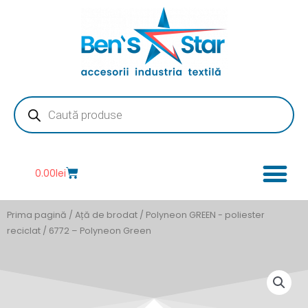
Skip
to
content
Products
search
Cart
0.00
lei
Prima pagină
/
Ață de brodat
/
Polyneon GREEN - poliester
reciclat
/ 6772 – Polyneon Green