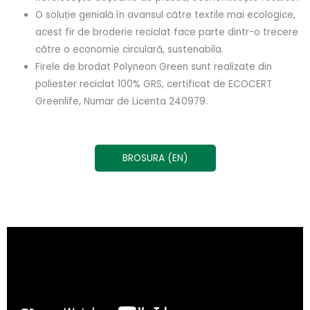
O soluție genială în avansul către textile mai ecologice,
acest fir de broderie reciclat face parte dintr-o trecere
către o economie circulară, sustenabila.
Firele de brodat Polyneon Green sunt realizate din
poliester reciclat 100% GRS, certificat de ECOCERT
Greenlife, Numar de Licenta 240979.
BROSURA (EN)