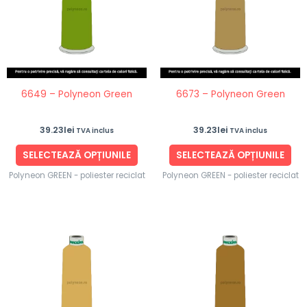
multe
mul
variații.
vari
Opțiunile
Opț
pot
po
fi
fi
6649 – Polyneon Green
6673 – Polyneon Green
alese
ale
în
în
39.23
lei
39.23
lei
TVA inclus
TVA inclus
pagina
pag
produsului.
pro
SELECTEAZĂ OPȚIUNILE
SELECTEAZĂ OPȚIUNILE
Polyneon GREEN - poliester reciclat
Polyneon GREEN - poliester reciclat
Acest
Ace
produs
pro
are
are
mai
ma
multe
mul
variații.
vari