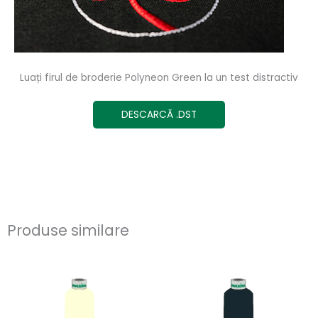
Luați firul de broderie Polyneon Green la un test distractiv
DESCARCĂ .DST
Produse similare
Acest
Ace
produs
pro
are
are
mai
ma