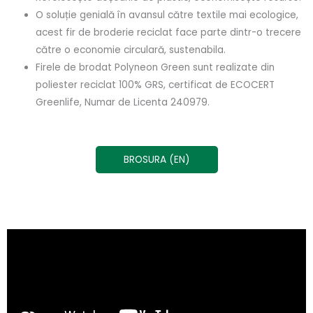
O soluție genială în avansul către textile mai ecologice,
acest fir de broderie reciclat face parte dintr-o trecere
către o economie circulară, sustenabila.
Firele de brodat Polyneon Green sunt realizate din
poliester reciclat 100% GRS, certificat de ECOCERT
Greenlife, Numar de Licenta 240979.
BROSURA (EN)