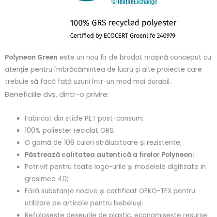
Polyneon Green
este un nou fir de brodat mașină conceput cu
atenție pentru îmbrăcămintea de lucru și alte proiecte care
trebuie să facă față uzurii într-un mod mai durabil.
Beneficiile dvs. dintr-o privire:
Fabricat din sticle PET post-consum;
100% poliester reciclat GRS;
O gamă de 108 culori strălucitoare și rezistente;
Păstrează calitatea autentică a firelor Polyneon;
Potrivit pentru toate logo-urile și modelele digitizate in
grosimea 40;
Fără substanțe nocive și certificat OEKO-TEX pentru
utilizare pe articole pentru bebeluși;
Refolosește deșeurile de plastic, economisește resurse.