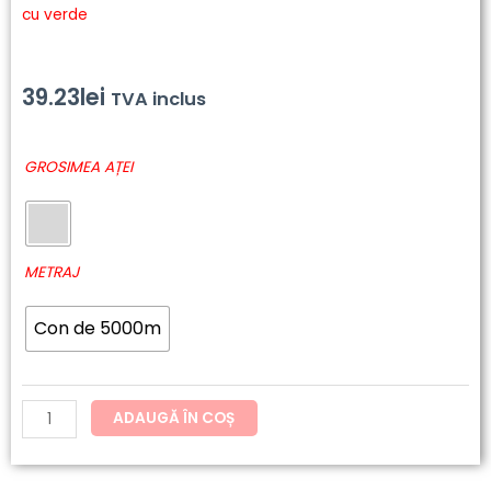
cu verde
39.23
lei
TVA inclus
Cantitate
GROSIMEA AȚEI
6748
-
Polyneon
Green
METRAJ
Con de 5000m
ADAUGĂ ÎN COȘ