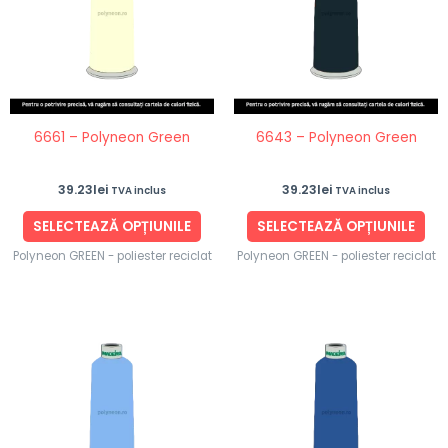
multe
mul
variații.
vari
Opțiunile
Opț
pot
po
fi
fi
6661 – Polyneon Green
6643 – Polyneon Green
alese
ale
în
în
39.23
lei
39.23
lei
TVA inclus
TVA inclus
pagina
pag
produsului.
pro
SELECTEAZĂ OPȚIUNILE
SELECTEAZĂ OPȚIUNILE
Polyneon GREEN - poliester reciclat
Polyneon GREEN - poliester reciclat
Acest
Ace
produs
pro
are
are
mai
ma
multe
mul
variații.
vari