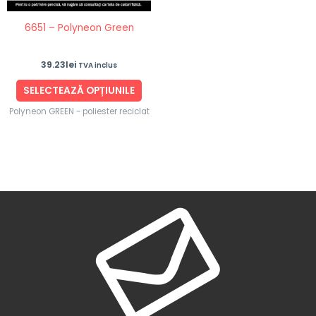
fi
6651 – Polyneon Green
alese
în
39.23
lei
TVA inclus
pagina
produsului.
SELECTEAZĂ OPȚIUNILE
Polyneon GREEN - poliester reciclat