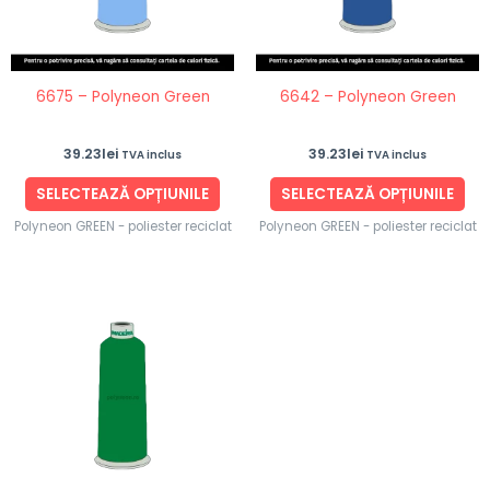
Opțiunile
Opț
pot
po
fi
fi
6675 – Polyneon Green
6642 – Polyneon Green
alese
ale
în
în
39.23
lei
39.23
lei
TVA inclus
TVA inclus
pagina
pag
produsului.
pro
SELECTEAZĂ OPȚIUNILE
SELECTEAZĂ OPȚIUNILE
Polyneon GREEN - poliester reciclat
Polyneon GREEN - poliester reciclat
Acest
produs
are
mai
multe
variații.
Opțiunile
pot