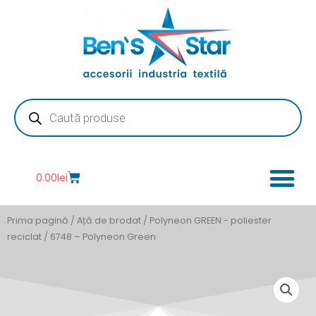
Skip
to
content
Products
search
Cart
0.00
lei
Prima pagină
/
Ață de brodat
/
Polyneon GREEN - poliester
reciclat
/ 6748 – Polyneon Green