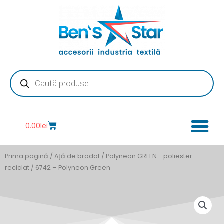
Skip
to
content
Products
search
Cart
0.00
lei
Prima pagină
/
Ață de brodat
/
Polyneon GREEN - poliester
reciclat
/ 6742 – Polyneon Green