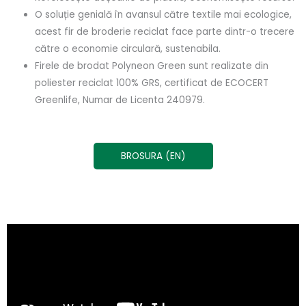
O soluție genială în avansul către textile mai ecologice,
acest fir de broderie reciclat face parte dintr-o trecere
către o economie circulară, sustenabila.
Firele de brodat Polyneon Green sunt realizate din
poliester reciclat 100% GRS, certificat de ECOCERT
Greenlife, Numar de Licenta 240979.
BROSURA (EN)