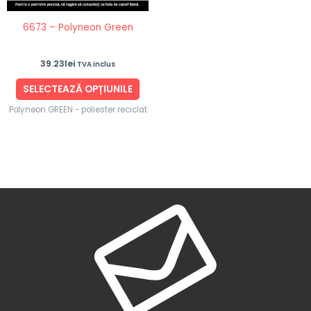
fi
6673 – Polyneon Green
alese
în
39.23
lei
TVA inclus
pagina
produsului.
SELECTEAZĂ OPȚIUNILE
Polyneon GREEN - poliester reciclat