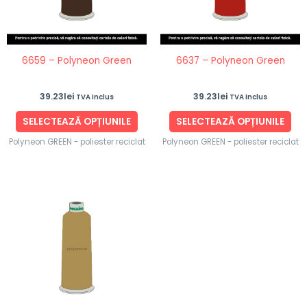
Opțiunile
Opț
pot
po
fi
fi
6659 – Polyneon Green
6637 – Polyneon Green
alese
ale
în
în
39.23
lei
39.23
lei
TVA inclus
TVA inclus
pagina
pag
produsului.
pro
SELECTEAZĂ OPȚIUNILE
SELECTEAZĂ OPȚIUNILE
Polyneon GREEN - poliester reciclat
Polyneon GREEN - poliester reciclat
Acest
produs
are
mai
multe
variații.
Opțiunile
pot