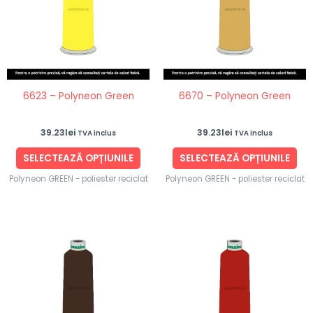
multe
mul
variații.
vari
Opțiunile
Opț
pot
po
fi
fi
6623 – Polyneon Green
6670 – Polyneon Green
alese
ale
în
în
39.23
lei
39.23
lei
TVA inclus
TVA inclus
pagina
pag
produsului.
pro
SELECTEAZĂ OPȚIUNILE
SELECTEAZĂ OPȚIUNILE
Polyneon GREEN - poliester reciclat
Polyneon GREEN - poliester reciclat
Acest
Ace
produs
pro
are
are
mai
ma
multe
mul
variații.
vari