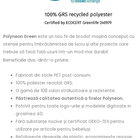
Polyneon Green
este un nou fir de brodat mașină conceput cu
atenție pentru îmbrăcămintea de lucru și alte proiecte care
trebuie să facă față uzurii într-un mod mai durabil.
Beneficiile dvs. dintr-o privire:
Fabricat din sticle PET post-consum;
100% poliester reciclat GRS;
O gamă de 108 culori strălucitoare și rezistente;
Păstrează calitatea autentică a firelor Polyneon;
Potrivit pentru toate logo-urile și modelele digitizate in
grosimea 40;
Fără substanțe nocive și certificat OEKO-TEX pentru
utilizare pe articole pentru bebeluși;
Refolosește deșeurile de plastic, economisește resurse.