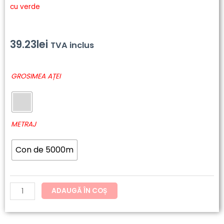
cu verde
39.23
lei
TVA inclus
Cantitate
GROSIMEA AȚEI
6742
-
Polyneon
Green
METRAJ
Con de 5000m
ADAUGĂ ÎN COȘ