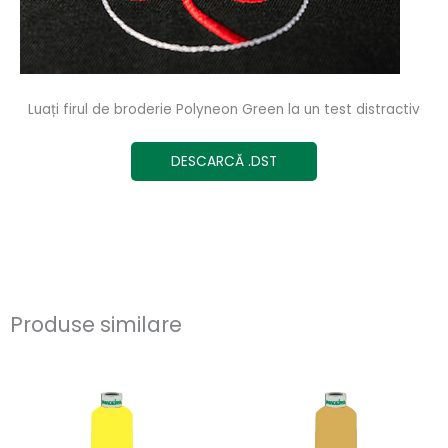
Luați firul de broderie Polyneon Green la un test distractiv
DESCARCĂ .DST
Produse similare
Acest
Ace
produs
pro
are
are
mai
ma