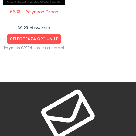
fi
6633 – Polyneon Green
alese
în
39.23
lei
TVA inclus
pagina
produsului.
SELECTEAZĂ OPȚIUNILE
Polyneon GREEN - poliester reciclat