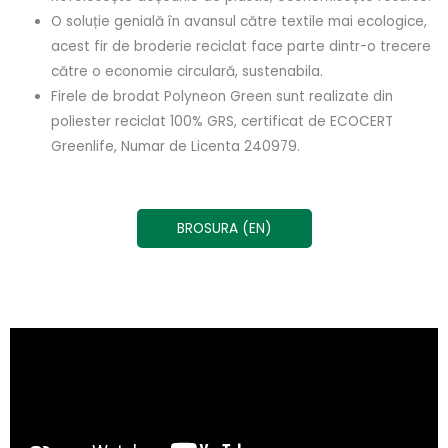
O soluție genială în avansul către textile mai ecologice,
acest fir de broderie reciclat face parte dintr-o trecere
către o economie circulară, sustenabila.
Firele de brodat Polyneon Green sunt realizate din
poliester reciclat 100% GRS, certificat de ECOCERT
Greenlife, Numar de Licenta 240979.
BROSURA (EN)