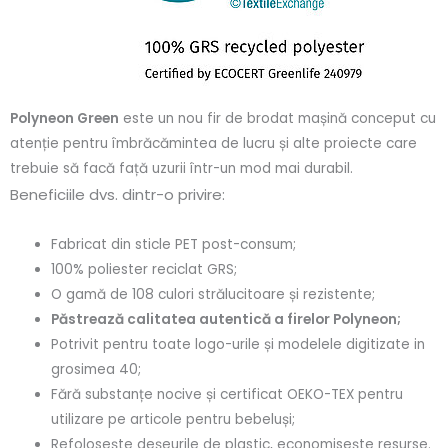
Polyneon Green
este un nou fir de brodat mașină conceput cu
atenție pentru îmbrăcămintea de lucru și alte proiecte care
trebuie să facă față uzurii într-un mod mai durabil.
Beneficiile dvs. dintr-o privire:
Fabricat din sticle PET post-consum;
100% poliester reciclat GRS;
O gamă de 108 culori strălucitoare și rezistente;
Păstrează calitatea autentică a firelor Polyneon;
Potrivit pentru toate logo-urile și modelele digitizate in
grosimea 40;
Fără substanțe nocive și certificat OEKO-TEX pentru
utilizare pe articole pentru bebeluși;
Refolosește deșeurile de plastic, economisește resurse.