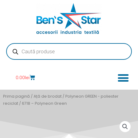
Skip
to
content
Products
search
Cart
0.00
lei
Prima pagină
/
Ață de brodat
/
Polyneon GREEN - poliester
reciclat
/ 6718 – Polyneon Green