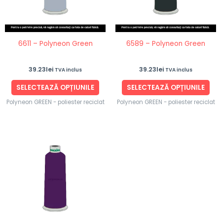
Opțiunile
Opț
pot
po
fi
fi
6611 – Polyneon Green
6589 – Polyneon Green
alese
ale
în
în
39.23
lei
39.23
lei
TVA inclus
TVA inclus
pagina
pag
produsului.
pro
SELECTEAZĂ OPȚIUNILE
SELECTEAZĂ OPȚIUNILE
Polyneon GREEN - poliester reciclat
Polyneon GREEN - poliester reciclat
Acest
produs
are
mai
multe
variații.
Opțiunile
pot