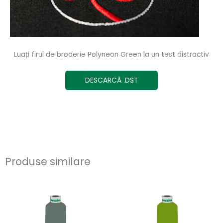
Luați firul de broderie Polyneon Green la un test distractiv
DESCARCĂ .DST
Produse similare
Acest
Ace
produs
pro
are
are
mai
ma