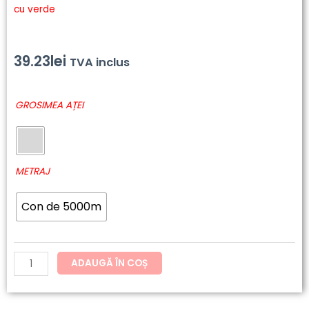
cu verde
39.23
lei
TVA inclus
Cantitate
GROSIMEA AȚEI
6718
-
Polyneon
Green
METRAJ
Con de 5000m
ADAUGĂ ÎN COȘ