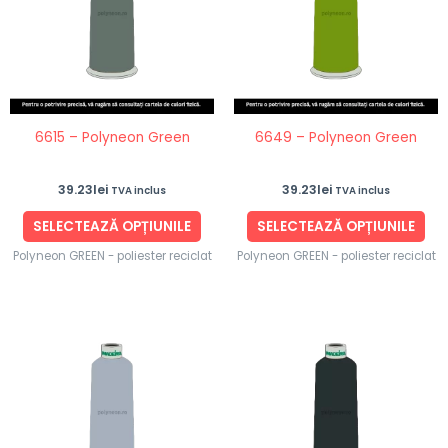
multe
mul
variații.
vari
Opțiunile
Opț
pot
po
fi
fi
6615 – Polyneon Green
6649 – Polyneon Green
alese
ale
în
în
39.23
lei
39.23
lei
TVA inclus
TVA inclus
pagina
pag
produsului.
pro
SELECTEAZĂ OPȚIUNILE
SELECTEAZĂ OPȚIUNILE
Polyneon GREEN - poliester reciclat
Polyneon GREEN - poliester reciclat
Acest
Ace
produs
pro
are
are
mai
ma
multe
mul
variații.
vari