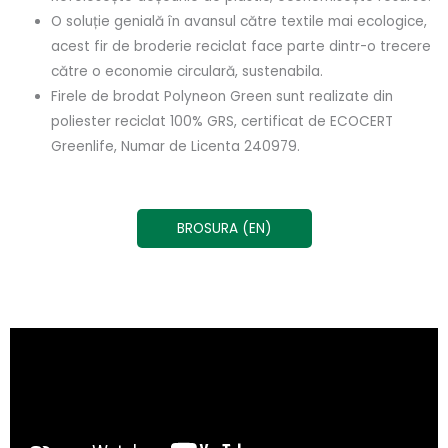
O soluție genială în avansul către textile mai ecologice,
acest fir de broderie reciclat face parte dintr-o trecere
către o economie circulară, sustenabila.
Firele de brodat Polyneon Green sunt realizate din
poliester reciclat 100% GRS, certificat de ECOCERT
Greenlife, Numar de Licenta 240979.
BROSURA (EN)