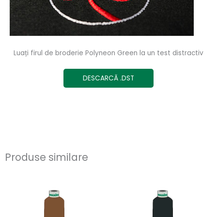
Luați firul de broderie Polyneon Green la un test distractiv
DESCARCĂ .DST
Produse similare
Acest
Ace
produs
pro
are
are
mai
ma