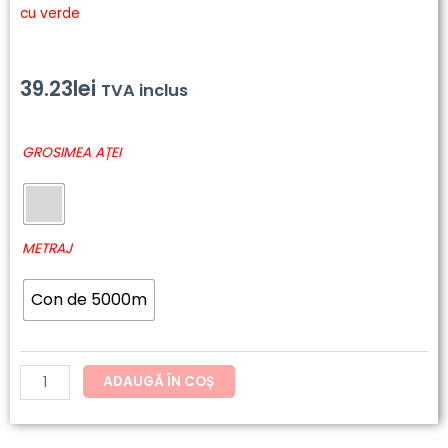
cu verde
39.23
lei
TVA inclus
Cantitate
GROSIMEA AȚEI
6678
-
Polyneon
Green
METRAJ
Con de 5000m
ADAUGĂ ÎN COȘ