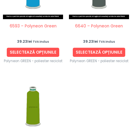
Opțiunile
Opț
pot
po
fi
fi
6593 – Polyneon Green
6640 – Polyneon Green
alese
ale
în
în
39.23
lei
39.23
lei
TVA inclus
TVA inclus
pagina
pag
produsului.
pro
SELECTEAZĂ OPȚIUNILE
SELECTEAZĂ OPȚIUNILE
Polyneon GREEN - poliester reciclat
Polyneon GREEN - poliester reciclat
Acest
produs
are
mai
multe
variații.
Opțiunile
pot