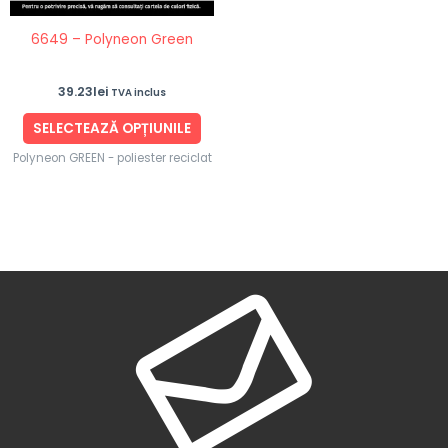
fi
6649 – Polyneon Green
alese
în
39.23
lei
TVA inclus
pagina
produsului.
SELECTEAZĂ OPȚIUNILE
Polyneon GREEN - poliester reciclat