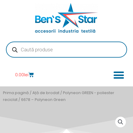
Skip
to
content
Products
search
Cart
0.00
lei
Prima pagină
/
Ață de brodat
/
Polyneon GREEN - poliester
reciclat
/ 6678 – Polyneon Green