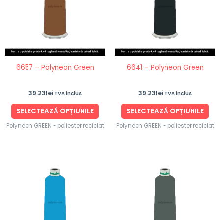
multe
mul
variații.
vari
Opțiunile
Opț
pot
po
fi
fi
6657 – Polyneon Green
6641 – Polyneon Green
alese
ale
în
în
39.23
lei
39.23
lei
TVA inclus
TVA inclus
pagina
pag
produsului.
pro
SELECTEAZĂ OPȚIUNILE
SELECTEAZĂ OPȚIUNILE
Polyneon GREEN - poliester reciclat
Polyneon GREEN - poliester reciclat
Acest
Ace
produs
pro
are
are
mai
ma
multe
mul
variații.
vari