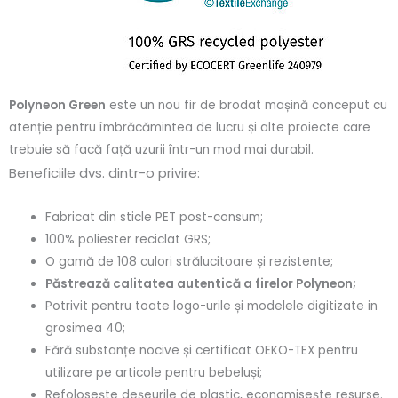
Polyneon Green
este un nou fir de brodat mașină conceput cu
atenție pentru îmbrăcămintea de lucru și alte proiecte care
trebuie să facă față uzurii într-un mod mai durabil.
Beneficiile dvs. dintr-o privire:
Fabricat din sticle PET post-consum;
100% poliester reciclat GRS;
O gamă de 108 culori strălucitoare și rezistente;
Păstrează calitatea autentică a firelor Polyneon;
Potrivit pentru toate logo-urile și modelele digitizate in
grosimea 40;
Fără substanțe nocive și certificat OEKO-TEX pentru
utilizare pe articole pentru bebeluși;
Refolosește deșeurile de plastic, economisește resurse.