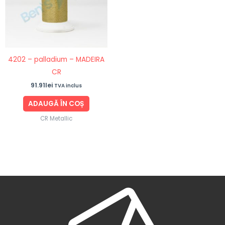
4202 – palladium – MADEIRA
CR
91.91
lei
TVA inclus
ADAUGĂ ÎN COȘ
CR Metallic