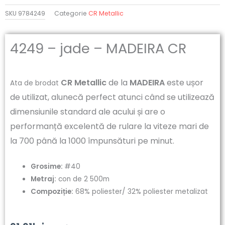
SKU
9784249
Categorie
CR Metallic
4249 – jade – MADEIRA CR
CR Metallic
de la
MADEIRA
este ușor
Ata de brodat
de utilizat, alunecă perfect atunci când se utilizează
dimensiunile standard ale acului și are o
performanță excelentă de rulare la viteze mari de
la 700 până la 1000 împunsături pe minut.
Grosime:
#40
Metraj:
con de 2 500m
Compoziție:
68% poliester/ 32% poliester metalizat