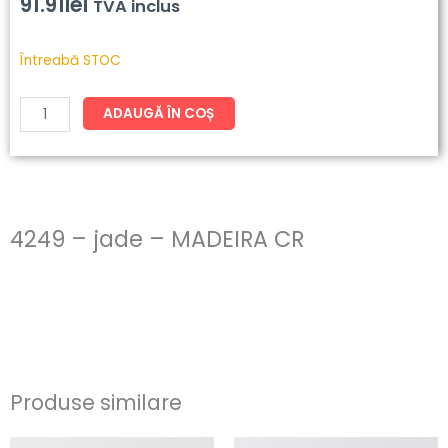
91.91
lei
TVA inclus
Cantitate
Întreabă STOC
4249
-
ADAUGĂ ÎN COȘ
jade
-
MADEIRA
CR
4249 – jade – MADEIRA CR
Produse similare