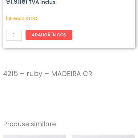
91.91
lei
TVA inclus
Cantitate
Întreabă STOC
4215
-
ADAUGĂ ÎN COȘ
ruby
-
MADEIRA
CR
4215 – ruby – MADEIRA CR
Produse similare