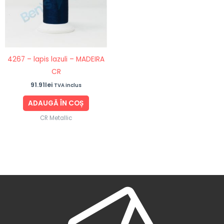
4267 – lapis lazuli – MADEIRA
CR
91.91
lei
TVA inclus
ADAUGĂ ÎN COȘ
CR Metallic