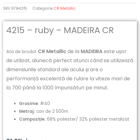
SKU
9784215
Categorie
CR Metallic
4215 – ruby – MADEIRA CR
CR Metallic
de la
MADEIRA
este ușor
Ata de brodat
de utilizat, alunecă perfect atunci când se utilizează
dimensiunile standard ale acului și are o
performanță excelentă de rulare la viteze mari de
la 700 până la 1000 împunsături pe minut.
Grosime:
#40
Metraj:
con de 2 500m
Compoziție:
68% poliester/ 32% poliester metalizat