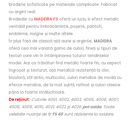
broderie sofisticate pe materiale complicate. Fabricat
cu argint real.
Broderiile cu
MADEIRA FS
oferă un luciu si efect metalic
veritabil pentru îmbrăcăminte, poșete, pantofi,
embleme, insigne și multe altele.
În plus față de clasică ață aurie și argintie,
MADEIRA
oferă cea mai variată gama de culori, fineți și tipuri de
texturi care vin în întâmpinarea tuturor tendințelor
modei. Are ca trăsături firul metalic foarte fin, cu aspect
îngroșat și texturat, ață metalică rezistență la clor,
bicoloră, stil antic, multicolor, culori metalice de modă cu
efecte metalice, de la mat subtil, rafinat și culori clasice
până la foarte strălucitoare.
De
reținut
:
Culorile 4001, 4002, 4003, 4005, 4006, 4007,
4008, 4009, 4010, 4021, 4022 și 4026
pot oxida
. Toate
celelalte nuanțe de fir
FS 40
sunt rezistente la oxidare.