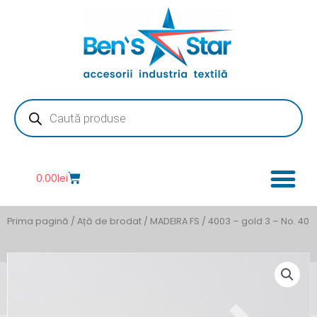
Skip
to
content
Products
search
Cart
0.00
lei
Prima pagină
/
Ață de brodat
/
MADEIRA FS
/ 4003 – gold 3 – No. 40