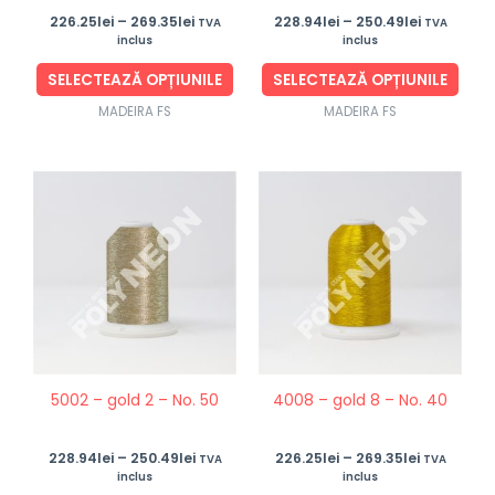
226.25
lei
–
269.35
lei
228.94
lei
–
250.49
lei
în
în
TVA
TVA
inclus
inclus
pagina
pagi
produsului.
produ
SELECTEAZĂ OPȚIUNILE
SELECTEAZĂ OPȚIUNILE
MADEIRA FS
MADEIRA FS
Interval
Interval
Acest
Aces
de
de
produs
prod
prețuri:
prețuri:
228.94lei
226.25lei
are
are
până
până
mai
mai
la
la
250.49lei
269.35lei
multe
mult
variații.
variaț
Opțiunile
Opțiu
pot
pot
5002 – gold 2 – No. 50
4008 – gold 8 – No. 40
fi
fi
alese
ales
228.94
lei
–
250.49
lei
226.25
lei
–
269.35
lei
în
în
TVA
TVA
inclus
inclus
pagina
pagi