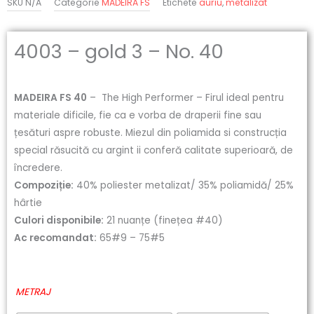
SKU
N/A
Categorie
MADEIRA FS
Etichete
auriu
,
metalizat
4003 – gold 3 – No. 40
MADEIRA FS 40
– The High Performer – Firul ideal pentru
materiale dificile, fie ca e vorba de draperii fine sau
țesături aspre robuste. Miezul din poliamida si construcția
special răsucită cu argint ii conferă calitate superioară, de
încredere.
Compoziție:
40% poliester metalizat/ 35% poliamidă/ 25%
hârtie
Culori disponibile:
21 nuanțe (finețea #40)
Ac recomandat:
65#9 – 75#5
Cantitate
METRAJ
4003