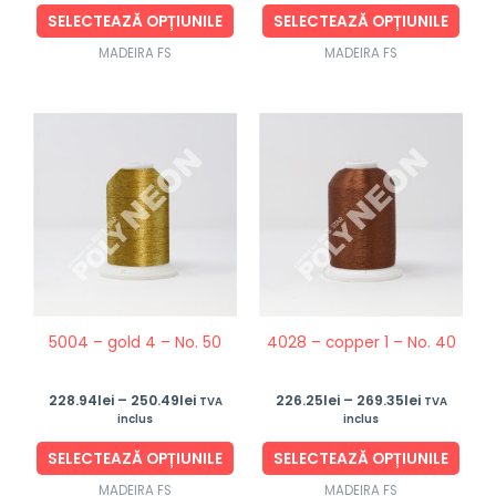
produsului.
produ
SELECTEAZĂ OPȚIUNILE
SELECTEAZĂ OPȚIUNILE
MADEIRA FS
MADEIRA FS
Interval
Interval
Acest
Aces
de
de
produs
prod
prețuri:
prețuri:
228.94lei
226.25lei
are
are
până
până
mai
mai
la
la
250.49lei
269.35lei
multe
mult
variații.
variaț
Opțiunile
Opțiu
pot
pot
5004 – gold 4 – No. 50
4028 – copper 1 – No. 40
fi
fi
alese
ales
228.94
lei
–
250.49
lei
226.25
lei
–
269.35
lei
în
în
TVA
TVA
inclus
inclus
pagina
pagi
produsului.
produ
SELECTEAZĂ OPȚIUNILE
SELECTEAZĂ OPȚIUNILE
MADEIRA FS
MADEIRA FS