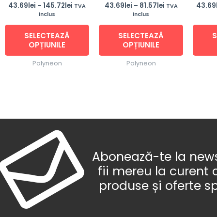
alese
alese
43.69
lei
–
145.72
lei
43.69
lei
–
81.57
lei
43.69
TVA
TVA
inclus
inclus
în
în
pagina
pagina
SELECTEAZĂ
SELECTEAZĂ
S
produsului.
produsulu
OPȚIUNILE
OPȚIUNILE
Polyneon
Polyneon
Abonează-te la newsl
fii mereu la curent 
produse și oferte s