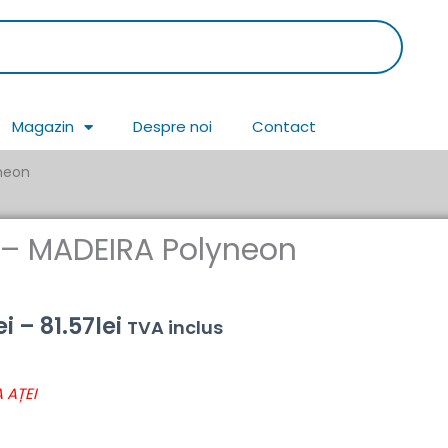
Magazin
Despre noi
Contact
neon
 – MADEIRA Polyneon
Interval
ei
–
81.57
lei
TVA inclus
de
 AȚEI
prețuri:
43.69lei