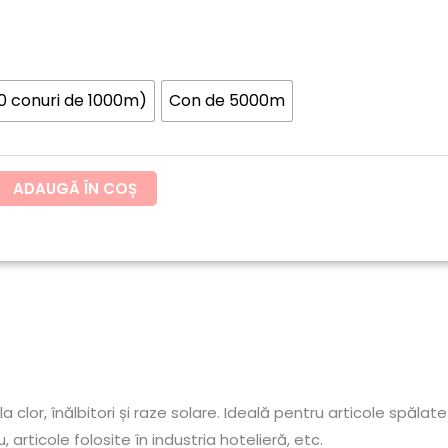
până
la
10 conuri de 1000m)
Con de 5000m
81.57lei
ADAUGĂ ÎN COȘ
clor, înălbitori și raze solare. Ideală pentru articole spălat
, articole folosite în industria hotelieră, etc.