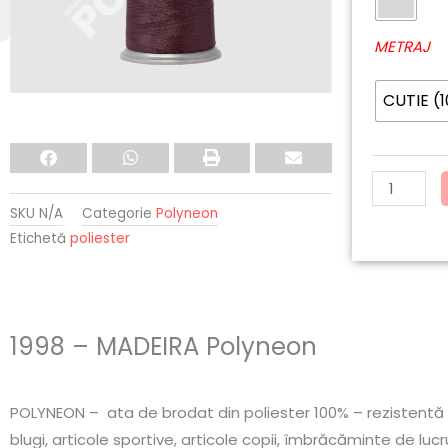
MADEIRA
Polyneon
METRAJ
CUTIE (
SKU
N/A
Categorie
Polyneon
Etichetă
poliester
1998 – MADEIRA Polyneon
POLYNEON – ata de brodat din poliester 100% – rezistentă la 
blugi, articole sportive, articole copii, îmbrăcăminte de lucru