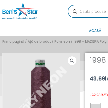
Skip
Products
search
to
content
ACASĂ
Prima pagină
/
Ață de brodat
/
Polyneon
/ 1998 – MADEIRA Poly
1998
43.69
l
Cantitate
GROSIMEA
1998
-