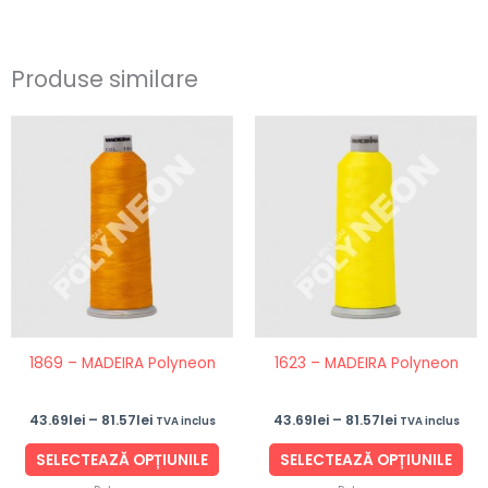
Produse similare
Interval
Interval
Acest
Ace
de
de
produs
pro
prețuri:
prețuri:
43.69lei
43.69lei
are
are
până
până
mai
ma
la
la
81.57lei
81.57lei
multe
mul
variații.
vari
Opțiunile
Opț
pot
po
fi
fi
1869 – MADEIRA Polyneon
1623 – MADEIRA Polyneon
alese
ale
în
în
43.69
lei
–
81.57
lei
43.69
lei
–
81.57
lei
TVA inclus
TVA inclus
pagina
pag
produsului.
pro
SELECTEAZĂ OPȚIUNILE
SELECTEAZĂ OPȚIUNILE