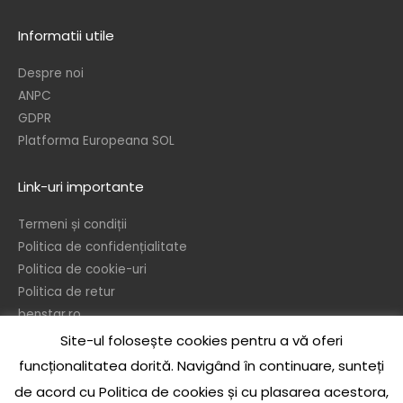
Informatii utile
Despre noi
ANPC
GDPR
Platforma Europeana SOL
Link-uri importante
Termeni și condiții
Politica de confidențialitate
Politica de cookie-uri
Politica de retur
benstar.ro
Site-ul folosește cookies pentru a vă oferi
© 2026 – Ben’s Star srl
funcționalitatea dorită. Navigând în continuare, sunteți
In temeiul dispozitiilor referitoare la protejarea drepturilor de autor, este
de acord cu Politica de cookies și cu plasarea acestora,
interzisa reproducerea sau publicarea sub orice forma a continului acestui