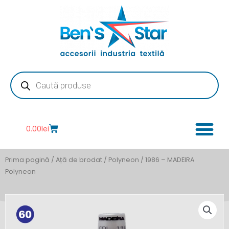
Skip
to
content
Products
search
Cart
0.00
lei
Prima pagină
/
Ață de brodat
/
Polyneon
/ 1986 – MADEIRA
Polyneon