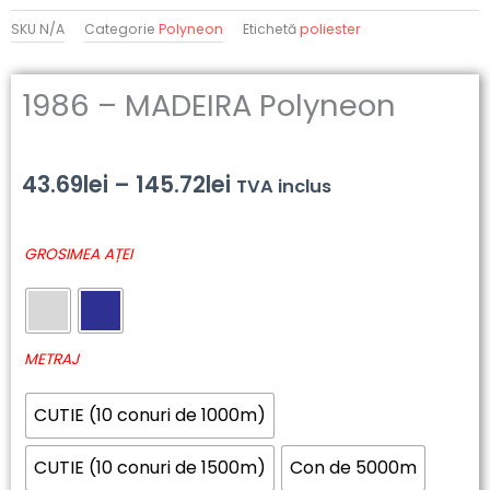
SKU
N/A
Categorie
Polyneon
Etichetă
poliester
1986 – MADEIRA Polyneon
Interval
43.69
lei
–
145.72
lei
TVA inclus
de
Cantitate
GROSIMEA AȚEI
prețuri:
1986
-
43.69lei
MADEIRA
până
Polyneon
METRAJ
la
CUTIE (10 conuri de 1000m)
145.72lei
CUTIE (10 conuri de 1500m)
Con de 5000m