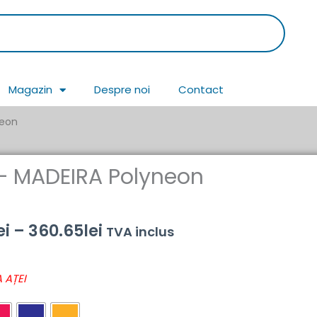
Magazin
Despre noi
Contact
neon
 – MADEIRA Polyneon
Interval
ei
–
360.65
lei
TVA inclus
de
 AȚEI
prețuri:
43.69lei