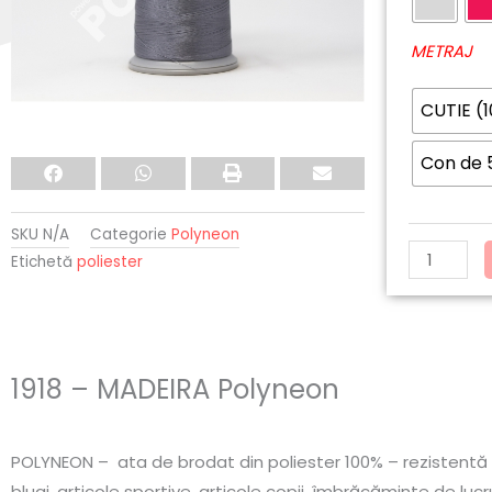
MADEIRA
Polyneon
METRAJ
CUTIE (
Con de
SKU
N/A
Categorie
Polyneon
Etichetă
poliester
1918 – MADEIRA Polyneon
POLYNEON – ata de brodat din poliester 100% – rezistentă la 
blugi, articole sportive, articole copii, îmbrăcăminte de lucru