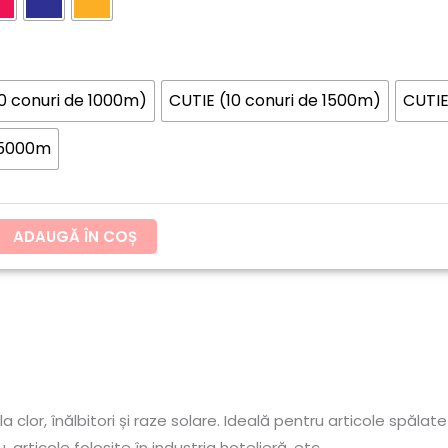
până
la
10 conuri de 1000m)
CUTIE (10 conuri de 1500m)
CUTIE
360.65lei
 5000m
ADAUGĂ ÎN COȘ
clor, înălbitori și raze solare. Ideală pentru articole spălat
, articole folosite în industria hotelieră, etc.