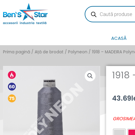
Skip
Products
search
to
content
ACASĂ
Prima pagină
/
Ață de brodat
/
Polyneon
/ 1918 – MADEIRA Poly
1918
43.69
l
Cantitate
GROSIMEA
1918
-