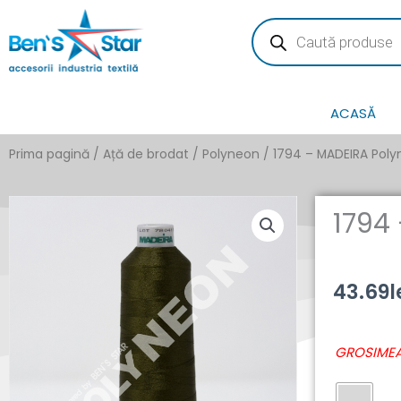
Skip
Products
search
to
content
ACASĂ
Prima pagină
/
Ață de brodat
/
Polyneon
/ 1794 – MADEIRA Pol
1794
43.69
l
Cantitate
GROSIMEA
1794
-