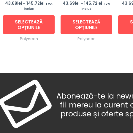
alese
alese
43.69
lei
–
145.72
lei
43.69
lei
–
145.72
lei
43.6
TVA
TVA
inclus
inclus
în
în
pagina
pagina
SELECTEAZĂ
SELECTEAZĂ
S
produsului.
produsulu
OPȚIUNILE
OPȚIUNILE
Polyneon
Polyneon
Abonează-te la newsl
fii mereu la curent 
produse și oferte s