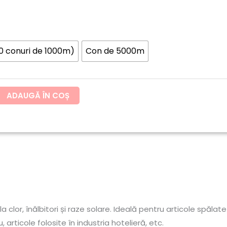
până
la
10 conuri de 1000m)
Con de 5000m
81.57lei
ADAUGĂ ÎN COȘ
clor, înălbitori și raze solare. Ideală pentru articole spălat
, articole folosite în industria hotelieră, etc.