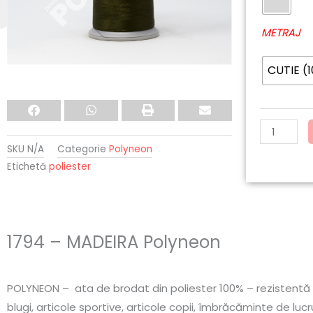
MADEIRA
Polyneon
METRAJ
CUTIE (
SKU
N/A
Categorie
Polyneon
Etichetă
poliester
1794 – MADEIRA Polyneon
POLYNEON – ata de brodat din poliester 100% – rezistentă la 
blugi, articole sportive, articole copii, îmbrăcăminte de lucru