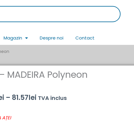
Magazin
Despre noi
Contact
yneon
 – MADEIRA Polyneon
Interval
ei
–
81.57
lei
TVA inclus
de
 AȚEI
prețuri:
43.69lei