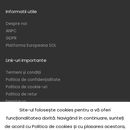
Informatii utile
Despre noi
ANPC
GDPR
Platforma Europeana SOL
Link-uri importante
Termeni și condiții
Politica de confidențialitate
Politica de cookie-uri
Politica de retur
benstar.ro
Site-ul folosește cookies pentru a vă oferi
© 2026 – Ben’s Star srl
funcționalitatea dorită. Navigând în continuare, sunteți
In temeiul dispozitiilor referitoare la protejarea drepturilor de autor, este
de acord cu Politica de cookies și cu plasarea acestora,
interzisa reproducerea sau publicarea sub orice forma a continului acestui