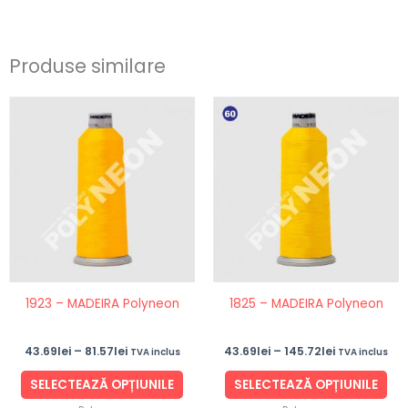
Produse similare
Interval
Interval
Acest
Ace
de
de
produs
pro
prețuri:
prețuri:
43.69lei
43.69lei
are
are
până
până
mai
ma
la
la
81.57lei
145.72lei
multe
mul
variații.
vari
Opțiunile
Opț
pot
po
fi
fi
1923 – MADEIRA Polyneon
1825 – MADEIRA Polyneon
alese
ale
în
în
43.69
lei
–
81.57
lei
43.69
lei
–
145.72
lei
TVA inclus
TVA inclus
pagina
pag
produsului.
pro
SELECTEAZĂ OPȚIUNILE
SELECTEAZĂ OPȚIUNILE