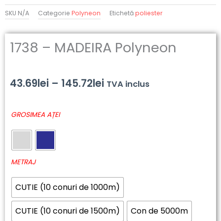
SKU
N/A
Categorie
Polyneon
Etichetă
poliester
1738 – MADEIRA Polyneon
Interval
43.69
lei
–
145.72
lei
TVA inclus
de
Cantitate
GROSIMEA AȚEI
prețuri:
1738
-
43.69lei
MADEIRA
până
Polyneon
METRAJ
la
CUTIE (10 conuri de 1000m)
145.72lei
CUTIE (10 conuri de 1500m)
Con de 5000m