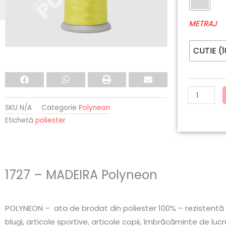
MADEIRA
Polyneon
METRAJ
CUTIE (
SKU
N/A
Categorie
Polyneon
Etichetă
poliester
1727 – MADEIRA Polyneon
POLYNEON – ata de brodat din poliester 100% – rezistentă la 
blugi, articole sportive, articole copii, îmbrăcăminte de lucru