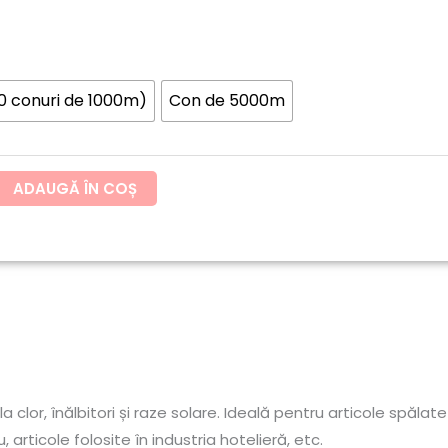
până
la
10 conuri de 1000m)
Con de 5000m
81.57lei
ADAUGĂ ÎN COȘ
clor, înălbitori și raze solare. Ideală pentru articole spălat
, articole folosite în industria hotelieră, etc.