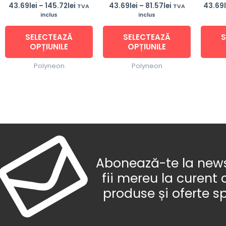
alese
alese
43.69
lei
–
145.72
lei
43.69
lei
–
81.57
lei
43.69
TVA
TVA
inclus
inclus
în
în
pagina
pagina
SELECTEAZĂ
SELECTEAZĂ
S
produsului.
produsulu
OPȚIUNILE
OPȚIUNILE
Polyneon
Polyneon
Abonează-te la newsl
fii mereu la curent 
produse și oferte s