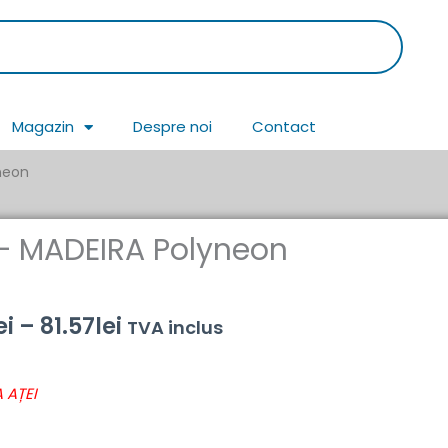
Magazin
Despre noi
Contact
neon
 – MADEIRA Polyneon
Interval
ei
–
81.57
lei
TVA inclus
de
 AȚEI
prețuri:
43.69lei