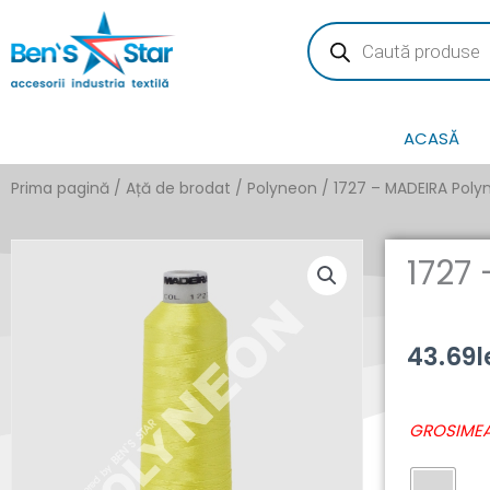
Skip
Products
search
to
content
ACASĂ
Prima pagină
/
Ață de brodat
/
Polyneon
/ 1727 – MADEIRA Poly
1727
43.69
l
Cantitate
GROSIMEA
1727
-