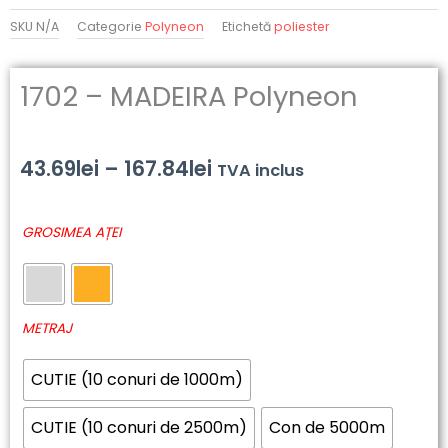
SKU
N/A
Categorie
Polyneon
Etichetă
poliester
1702 – MADEIRA Polyneon
Interval
43.69
lei
–
167.84
lei
TVA inclus
de
Cantitate
GROSIMEA AȚEI
prețuri:
1702
-
43.69lei
MADEIRA
până
Polyneon
METRAJ
la
CUTIE (10 conuri de 1000m)
167.84lei
CUTIE (10 conuri de 2500m)
Con de 5000m