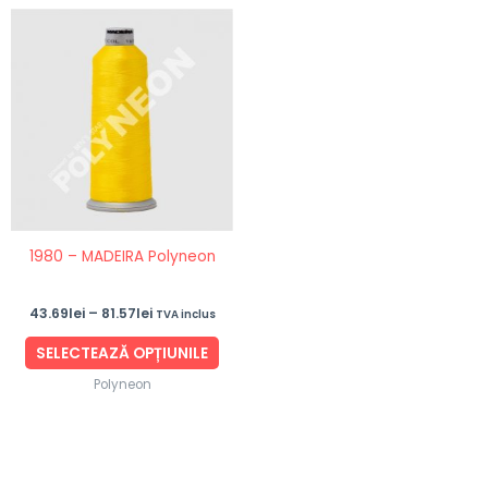
Interval
Acest
de
produs
prețuri:
43.69lei
are
până
mai
la
81.57lei
multe
variații.
Opțiunile
pot
fi
1980 – MADEIRA Polyneon
alese
în
43.69
lei
–
81.57
lei
TVA inclus
pagina
produsului.
SELECTEAZĂ OPȚIUNILE
Polyneon