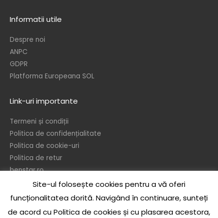
Informatii utile
Despre noi
ANPC
GDPR
Platforma Europeana SOL
Link-uri importante
Termeni și condiții
Politica de confidențialitate
Politica de cookie-uri
Politica de retur
benstar.ro
Site-ul folosește cookies pentru a vă oferi
© 2026 – Ben’s Star srl
funcționalitatea dorită. Navigând în continuare, sunteți
In temeiul dispozitiilor referitoare la protejarea drepturilor de autor, este
de acord cu Politica de cookies și cu plasarea acestora,
interzisa reproducerea sau publicarea sub orice forma a continului acestui