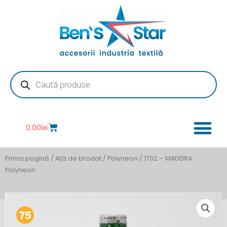
Skip
to
content
Products
search
Cart
0.00
lei
Prima pagină
/
Ață de brodat
/
Polyneon
/ 1702 – MADEIRA
Polyneon