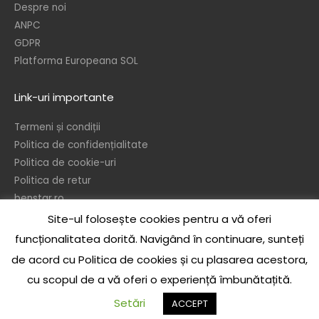
Despre noi
ANPC
GDPR
Platforma Europeana SOL
Link-uri importante
Termeni și condiții
Politica de confidențialitate
Politica de cookie-uri
Politica de retur
benstar.ro
Site-ul folosește cookies pentru a vă oferi
© 2026 – Ben’s Star srl
funcționalitatea dorită. Navigând în continuare, sunteți
In temeiul dispozitiilor referitoare la protejarea drepturilor de autor, este
de acord cu Politica de cookies și cu plasarea acestora,
interzisa reproducerea sau publicarea sub orice forma a continului acestui
cu scopul de a vă oferi o experiență îmbunătațită.
site, integral sau partial, precum si realizarea de opere derivate, de catre
orice persoana, fizica sau juridica, fara acordul scris prealabil al autorului, cu
Setări
ACCEPT
sau fara specificarea sursei.