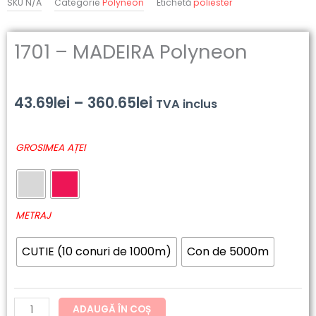
SKU
N/A
Categorie
Polyneon
Etichetă
poliester
1701 – MADEIRA Polyneon
Interval
43.69
lei
–
360.65
lei
TVA inclus
de
Cantitate
GROSIMEA AȚEI
prețuri:
1701
-
43.69lei
MADEIRA
până
Polyneon
METRAJ
la
CUTIE (10 conuri de 1000m)
Con de 5000m
360.65lei
ADAUGĂ ÎN COȘ