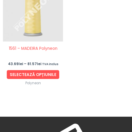
până
mai
la
81.57lei
multe
variații.
Opțiunile
pot
fi
1561 – MADEIRA Polyneon
alese
în
43.69
lei
–
81.57
lei
TVA inclus
pagina
produsului.
SELECTEAZĂ OPȚIUNILE
Polyneon