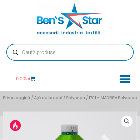
Skip
to
content
Products
search
Cart
0.00
lei
Prima pagină
/
Ață de brodat
/
Polyneon
/ 1701 – MADEIRA Polyneon