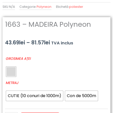
SKU
N/A
Categorie
Polyneon
Etichetă
poliester
1663 – MADEIRA Polyneon
Interval
43.69
lei
–
81.57
lei
TVA inclus
de
Cantitate
GROSIMEA AȚEI
prețuri:
1663
-
43.69lei
MADEIRA
până
Polyneon
METRAJ
la
CUTIE (10 conuri de 1000m)
Con de 5000m
81.57lei