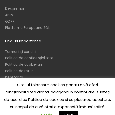
Despre noi
ANPC
GDPR
Platforma Europeana SOL
Link-uri importante
Termeni și condiții
Politica de confidențialitate
Politica de cookie-uri
Politica de retur
benstar.ro
Site-ul folosește cookies pentru a vă oferi
© 2026 – Ben’s Star srl
funcționalitatea dorită. Navigând în continuare, sunteți
In temeiul dispozitiilor referitoare la protejarea drepturilor de autor, este
de acord cu Politica de cookies și cu plasarea acestora,
interzisa reproducerea sau publicarea sub orice forma a continului acestui
cu scopul de a vă oferi o experiență îmbunătațită.
site, integral sau partial, precum si realizarea de opere derivate, de catre
orice persoana, fizica sau juridica, fara acordul scris prealabil al autorului, cu