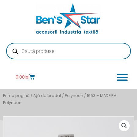
Skip
to
content
Products
search
Cart
0.00
lei
Prima pagină
/
Ață de brodat
/
Polyneon
/ 1663 – MADEIRA
Polyneon