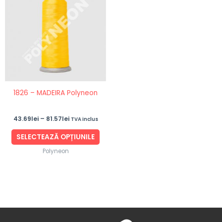
43.69lei
are
până
mai
la
81.57lei
multe
variații.
Opțiunile
pot
fi
1826 – MADEIRA Polyneon
alese
în
43.69
lei
–
81.57
lei
TVA inclus
pagina
produsului.
SELECTEAZĂ OPȚIUNILE
Polyneon