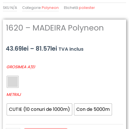
SKU
N/A
Categorie
Polyneon
Etichetă
poliester
1620 – MADEIRA Polyneon
Interval
43.69
lei
–
81.57
lei
TVA inclus
de
Cantitate
GROSIMEA AȚEI
prețuri:
1620
-
43.69lei
MADEIRA
până
Polyneon
METRAJ
la
CUTIE (10 conuri de 1000m)
Con de 5000m
81.57lei