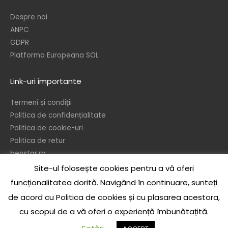
Despre noi
ANPC
GDPR
Platforma Europeana SOL
Link-uri importante
Termeni și condiții
Politica de confidențialitate
Politica de cookie-uri
Politica de retur
benstar.ro
Site-ul folosește cookies pentru a vă oferi
© 2026 – Ben’s Star srl
funcționalitatea dorită. Navigând în continuare, sunteți
In temeiul dispozitiilor referitoare la protejarea drepturilor de autor, este
de acord cu Politica de cookies și cu plasarea acestora,
interzisa reproducerea sau publicarea sub orice forma a continului acestui
cu scopul de a vă oferi o experiență îmbunătațită.
site, integral sau partial, precum si realizarea de opere derivate, de catre
orice persoana, fizica sau juridica, fara acordul scris prealabil al autorului, cu