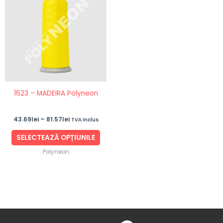
43.69lei
are
până
mai
la
81.57lei
multe
variații.
Opțiunile
pot
fi
1623 – MADEIRA Polyneon
alese
în
43.69
lei
–
81.57
lei
TVA inclus
pagina
produsului.
SELECTEAZĂ OPȚIUNILE
Polyneon