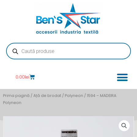
Skip
to
content
Products
search
Cart
0.00
lei
Prima pagină
/
Ață de brodat
/
Polyneon
/ 1594 – MADEIRA
Polyneon