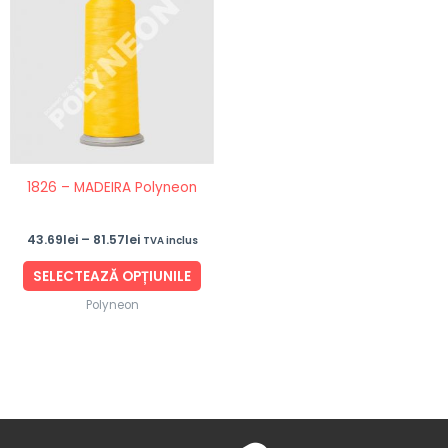
43.69lei
are
până
mai
la
81.57lei
multe
variații.
Opțiunile
pot
fi
1826 – MADEIRA Polyneon
alese
în
43.69
lei
–
81.57
lei
TVA inclus
pagina
produsului.
SELECTEAZĂ OPȚIUNILE
Polyneon