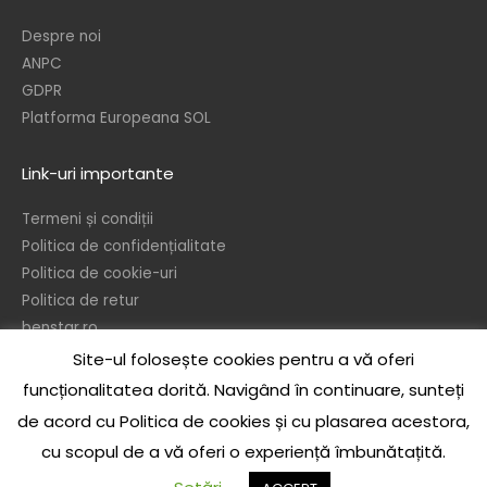
Despre noi
ANPC
GDPR
Platforma Europeana SOL
Link-uri importante
Termeni și condiții
Politica de confidențialitate
Politica de cookie-uri
Politica de retur
benstar.ro
Site-ul folosește cookies pentru a vă oferi
© 2026 – Ben’s Star srl
funcționalitatea dorită. Navigând în continuare, sunteți
In temeiul dispozitiilor referitoare la protejarea drepturilor de autor, este
de acord cu Politica de cookies și cu plasarea acestora,
interzisa reproducerea sau publicarea sub orice forma a continului acestui
cu scopul de a vă oferi o experiență îmbunătațită.
site, integral sau partial, precum si realizarea de opere derivate, de catre
orice persoana, fizica sau juridica, fara acordul scris prealabil al autorului, cu