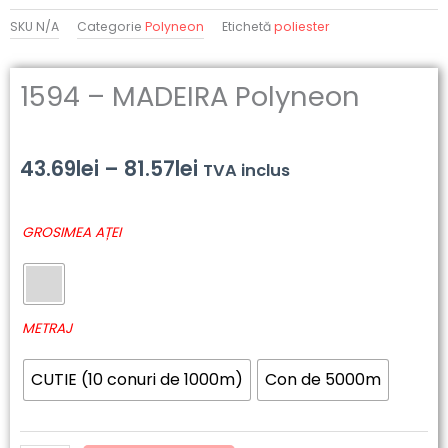
SKU
N/A
Categorie
Polyneon
Etichetă
poliester
1594 – MADEIRA Polyneon
Interval
43.69
lei
–
81.57
lei
TVA inclus
de
Cantitate
GROSIMEA AȚEI
prețuri:
1594
-
43.69lei
MADEIRA
până
Polyneon
METRAJ
la
CUTIE (10 conuri de 1000m)
Con de 5000m
81.57lei