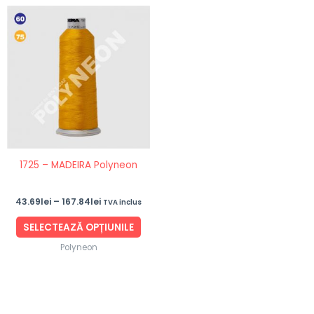
Interval
Acest
de
produs
prețuri:
43.69lei
are
până
mai
la
167.84lei
multe
variații.
Opțiunile
pot
fi
1725 – MADEIRA Polyneon
alese
în
43.69
lei
–
167.84
lei
TVA inclus
pagina
produsului.
SELECTEAZĂ OPȚIUNILE
Polyneon