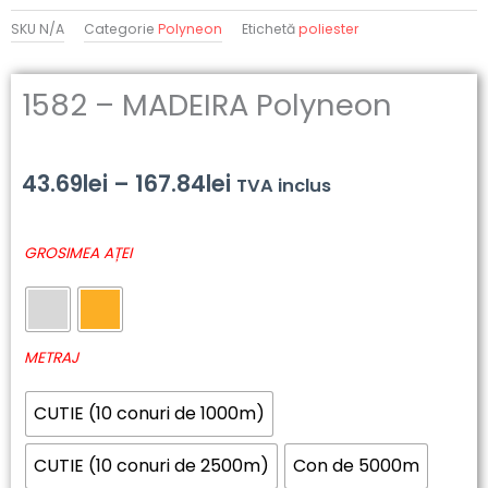
SKU
N/A
Categorie
Polyneon
Etichetă
poliester
1582 – MADEIRA Polyneon
Interval
43.69
lei
–
167.84
lei
TVA inclus
de
Cantitate
GROSIMEA AȚEI
prețuri:
1582
-
43.69lei
MADEIRA
până
Polyneon
METRAJ
la
CUTIE (10 conuri de 1000m)
167.84lei
CUTIE (10 conuri de 2500m)
Con de 5000m