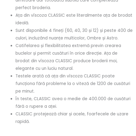
uimitoare dar totodată subtilă care completează
perfect broderia.
Ața din vîscoza CLASSIC este literalmente ața de brodat
ideală.
Sunt disponibile 4 fineți (60, 40, 30 și 12) și peste 400 de
culori, incluzând nuanțe multicolor, Ombre și Astro.
Catifelarea și flexibilitatea extremă previn crearea
buclelor și permit cusături în orice direcție. Ața de
brodat din vîscoza CLASSIC produce broderii moi,
elegante cu un luciu natural.
Testele arată că ața din vîscoza CLASSIC poate
funcționa fără probleme la o viteză de 1200 de cusături
pe minut.
În teste, CLASSIC avea o medie de 400.000 de cusături
fără o rupere a aței.
CLASSIC protejează chiar și acele, foarfecele de uzare
rapidă.