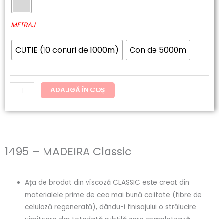
60.20lei
MADEIRA
până
Classic
METRAJ
la
CUTIE (10 conuri de 1000m)
Con de 5000m
121.54lei
ADAUGĂ ÎN COȘ
1495 – MADEIRA Classic
Ața de brodat din vîscoză CLASSIC este creat din
materialele prime de cea mai bună calitate (fibre de
celuloză regenerată), dându-i finisajului o strălucire