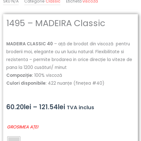
SKU
N/A
Categorie
Classic
Etichetă
viscoza
1495 – MADEIRA Classic
MADEIRA CLASSIC 40
– ață de brodat din viscoză pentru
broderii moi, elegante cu un luciu natural. Flexibilitate si
rezistenta – permite brodarea in orice direcție la viteze de
pana la 1200 cusături/ minut
Compoziție:
100% viscoză
Culori disponibile:
422 nuanțe (finețea #40)
Interval
60.20
lei
–
121.54
lei
TVA inclus
de
Cantitate
GROSIMEA AȚEI
prețuri:
1495
-