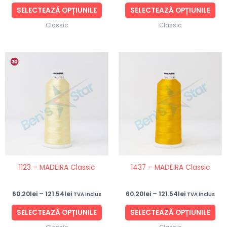
produsului.
pro
SELECTEAZĂ OPȚIUNILE
SELECTEAZĂ OPȚIUNILE
Classic
Classic
Interval
Interval
Acest
Ace
de
de
produs
pro
prețuri:
prețuri:
60.20lei
60.20lei
are
are
până
până
mai
ma
la
la
121.54lei
121.54lei
multe
mul
variații.
vari
Opțiunile
Opț
pot
po
fi
fi
1123 – MADEIRA Classic
1437 – MADEIRA Classic
alese
ale
în
în
60.20
lei
–
121.54
lei
60.20
lei
–
121.54
lei
TVA inclus
TVA inclus
pagina
pag
produsului.
pro
SELECTEAZĂ OPȚIUNILE
SELECTEAZĂ OPȚIUNILE